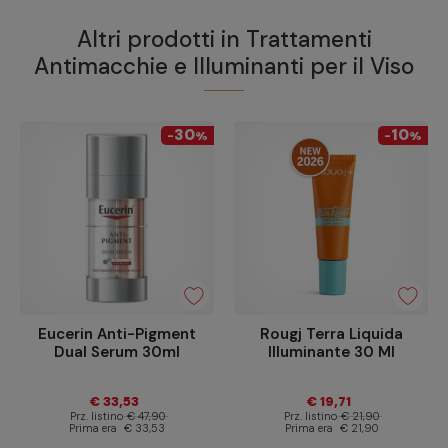
Altri prodotti in
Trattamenti
Antimacchie e Illuminanti per il Viso
30
10
-
%
-
%
Eucerin Anti-Pigment
Rougj Terra Liquida
Dual Serum 30ml
Illuminante 30 Ml
€ 33,53
€ 19,71
Prz. listino
€ 47,90
Prz. listino
€ 21,90
Prima era
€ 33,53
Prima era
€ 21,90