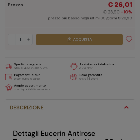
€ 26,01
Prezzo
€ 28,90
-10%
prezzo più basso negli ultimi 30 giorni € 28,90
-
+
ACQUISTA
local_mall
Spedizione gratis
Assistenza telefonica
oltre € 49 e in 48/72 ore
o via chat
Pagamenti sicuri
Reso garantito
e con tutte le carte
entro 14 giorni
Ampio assortimento
con disponibilità immediata
DESCRIZIONE
Dettagli Eucerin Antirose