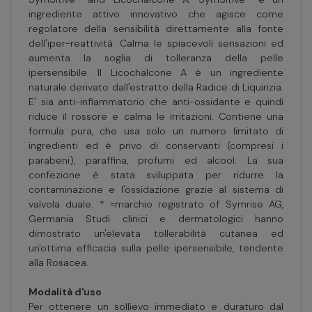
ingrediente attivo innovativo che agisce come
regolatore della sensibilità direttamente alla fonte
dell'iper-reattività. Calma le spiacevoli sensazioni ed
aumenta la soglia di tolleranza della pelle
ipersensibile. ll Licochalcone A è un ingrediente
naturale derivato dall'estratto della Radice di Liquirizia.
E' sia anti-infiammatorio che anti-ossidante e quindi
riduce il rossore e calma le irritazioni. Contiene una
formula pura, che usa solo un numero limitato di
ingredienti ed è privo di conservanti (compresi i
parabeni), paraffina, profumi ed alcool. La sua
confezione è stata sviluppata per ridurre la
contaminazione e l'ossidazione grazie al sistema di
valvola duale. * =marchio registrato of Symrise AG,
Germania Studi clinici e dermatologici hanno
dimostrato un'elevata tollerabilità cutanea ed
un'ottima efficacia sulla pelle ipersensibile, tendente
alla Rosacea.
Modalità d'uso
Per ottenere un sollievo immediato e duraturo dal