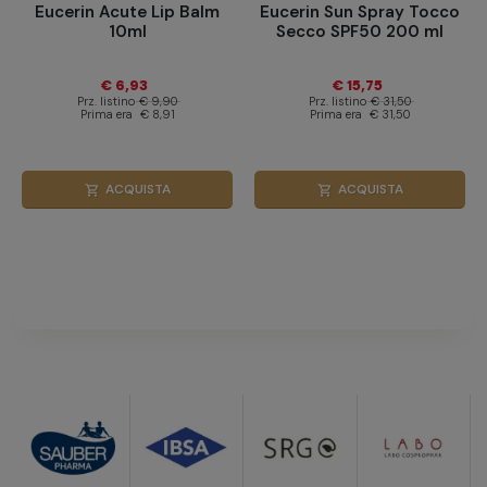
Eucerin Acute Lip Balm
Eucerin Sun Spray Tocco
10ml
Secco SPF50 200 ml
€ 6,93
€ 15,75
Prz. listino
€ 9,90
Prz. listino
€ 31,50
Prima era
€ 8,91
Prima era
€ 31,50
ACQUISTA
ACQUISTA
shopping_cart
shopping_cart