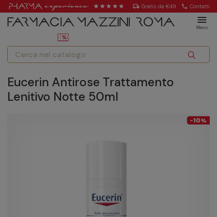
local_shipping
Gratis da €49
call
Contatti
menu
Menu
Eucerin Antirose Trattamento
Lenitivo Notte 50ml
10
-
%