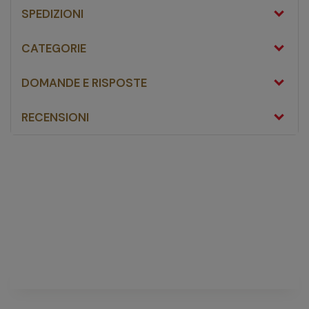
SPEDIZIONI
CATEGORIE
DOMANDE E RISPOSTE
RECENSIONI
Eucerin Antirose
Trattamento Lenitivo Notte 50ml
fai una domanda
Non ci sono domande riguardanti questo prodotto
FAI UNA DOMANDA