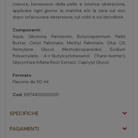
rossore, benessere della pelle e intensa idratazione,
applicare ogni giorno la mattina e/o la sera sul viso
dopo un'accurata detersione, sul collo e sul decolleté.
Componenti
Aqua, Glicerina, Pantenolo, Butyrospermum Parkii
Butter, Cetyl Palmitate, Methyl Palmitate, Olus Oil,
Pentylene Glycol, Methylpropanediol, Sodium
Polyacrylate, 4-t-Butylcyclohexanol (Trans-Isomer),
Glycyrrhiza Inflata Root Extract, Caprylyl Glycol.
Formato
Flacone da 50 ml
Cod.
697440000000
SPECIFICHE
PAGAMENTI