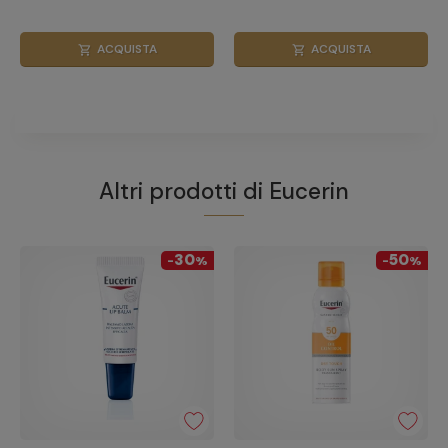
ACQUISTA
ACQUISTA
shopping_cart
shopping_cart
Altri prodotti di
Eucerin
30
50
-
%
-
%