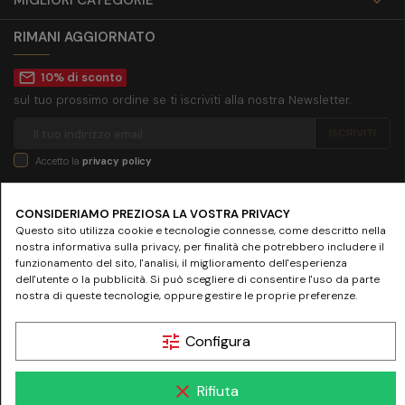
MIGLIORI CATEGORIE

RIMANI AGGIORNATO
mail_outline
10% di sconto
sul tuo prossimo ordine se ti iscriviti alla nostra Newsletter.
Accetto la
privacy policy
SEGUICI SU
CONSIDERIAMO PREZIOSA LA VOSTRA PRIVACY
Questo sito utilizza cookie e tecnologie connesse, come descritto nella
nostra informativa sulla privacy, per finalità che potrebbero includere il
funzionamento del sito, l'analisi, il miglioramento dell'esperienza
dell'utente o la pubblicità. Si può scegliere di consentire l'uso da parte
nostra di queste tecnologie, oppure gestire le proprie preferenze.
© 2024 www.farmaciamazziniroma.it | Farmacia Mazzini SNC - Piazza Giuseppe
tune
Configura
Mazzini 19 - 00195 Roma | P.IVA 05097731003 - REA RM-837075
clear
Rifiuta