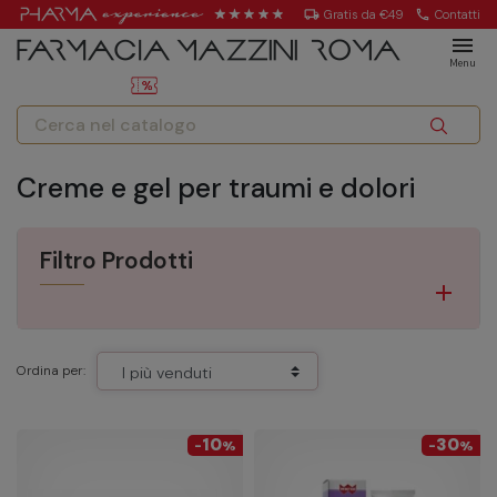
local_shipping
Gratis da €49
call
Contatti
menu
Menu
Creme e gel per traumi e dolori
Filtro Prodotti
Ordina per:
10
30
-
%
-
%