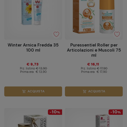
Winter Arnica Fredda 35
Puressentiel Roller per
100 ml
Articolazioni e Muscoli 75
ml
€ 9,73
€ 16,11
Prz. listino
€ 13,90
Prz. listino
€ 17,90
Prima era
€ 13,90
Prima era
€ 17,90
ACQUISTA
ACQUISTA
shopping_cart
shopping_cart
10
10
-
%
-
%