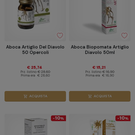
Aboca Artiglio Del Diavolo
Aboca Biopomata Artiglio
50 Opercoli
Diavolo 50ml
€ 25,74
€ 15,21
Prz. listino
€ 28,60
Prz. listino
€ 16,90
Prima era
€ 28,60
Prima era
€ 16,90
ACQUISTA
ACQUISTA
shopping_cart
shopping_cart
10
10
-
%
-
%