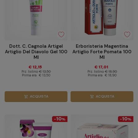
Dott. C. Cagnola Artigel
Erboristeria Magentina
Artiglio Del Diavolo Gel 100
Artiglio Forte Pomata 100
Ml
Ml
€ 12,15
€ 17,01
Prz. listino
€ 13,50
Prz. listino
€ 18,90
Prima era
€ 13,50
Prima era
€ 18,90
ACQUISTA
ACQUISTA
shopping_cart
shopping_cart
10
10
-
%
-
%