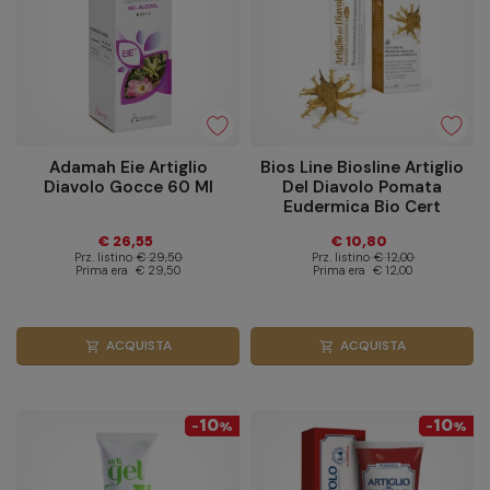
Adamah Eie Artiglio
Bios Line Biosline Artiglio
Diavolo Gocce 60 Ml
Del Diavolo Pomata
Eudermica Bio Cert
Ecocert 50 Ml
€ 26,55
€ 10,80
Prz. listino
€ 29,50
Prz. listino
€ 12,00
Prima era
€ 29,50
Prima era
€ 12,00
ACQUISTA
ACQUISTA
shopping_cart
shopping_cart
10
10
-
%
-
%