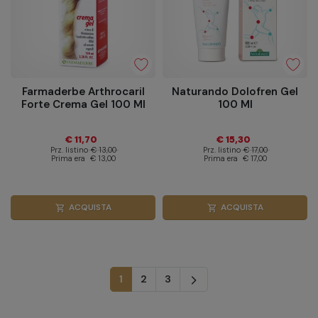
Farmaderbe Arthrocaril
Naturando Dolofren Gel
Forte Crema Gel 100 Ml
100 Ml
€ 11,70
€ 15,30
Prz. listino
€ 13,00
Prz. listino
€ 17,00
Prima era
€ 13,00
Prima era
€ 17,00
ACQUISTA
ACQUISTA
shopping_cart
shopping_cart
Successivo
1
2
3
arrow_forward_ios