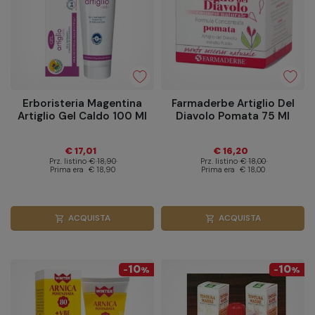
Erboristeria Magentina
Farmaderbe Artiglio Del
Artiglio Gel Caldo 100 Ml
Diavolo Pomata 75 Ml
€ 17,01
€ 16,20
Prz. listino
€ 18,90
Prz. listino
€ 18,00
Prima era
€ 18,90
Prima era
€ 18,00
ACQUISTA
ACQUISTA
shopping_cart
shopping_cart
10
10
-
%
-
%