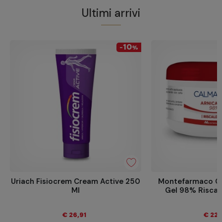
Ultimi arrivi
10
-
%
Uriach Fisiocrem Cream Active 250
Montefarmaco Ca
Ml
Gel 98% Riscal
€ 26,91
€ 22,