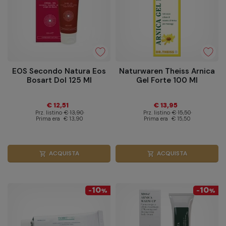
EOS Secondo Natura Eos
Naturwaren Theiss Arnica
Bosart Dol 125 Ml
Gel Forte 100 Ml
€ 12,51
€ 13,95
Prz. listino
€ 13,90
Prz. listino
€ 15,50
Prima era
€ 13,90
Prima era
€ 15,50
ACQUISTA
ACQUISTA
shopping_cart
shopping_cart
10
10
-
%
-
%