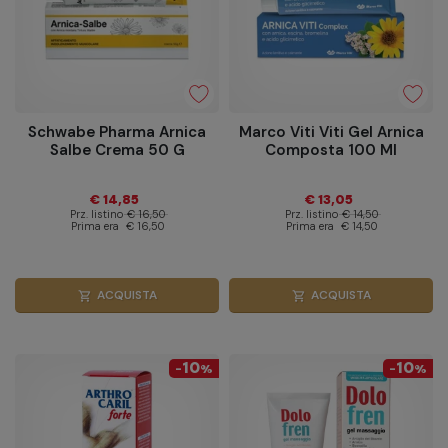
Schwabe Pharma Arnica
Marco Viti Viti Gel Arnica
Salbe Crema 50 G
Composta 100 Ml
€ 14,85
€ 13,05
Prz. listino
€ 16,50
Prz. listino
€ 14,50
Prima era
€ 16,50
Prima era
€ 14,50
ACQUISTA
ACQUISTA
shopping_cart
shopping_cart
10
10
-
%
-
%