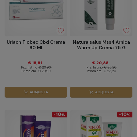
Uriach Tiobec Cbd Crema
Naturalsalus Mss4 Arnica
60 Ml
Warm Up Crema 75 G
€ 18,81
€ 20,88
Prz. listino
€ 20,90
Prz. listino
€ 23,20
Prima era
€ 20,90
Prima era
€ 23,20
ACQUISTA
ACQUISTA
shopping_cart
shopping_cart
10
10
-
%
-
%