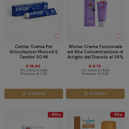
Cetilar Crema Per
Winter Crema Funzionale
Articolazioni Muscoli E
ad Alta Concentrazione di
Tendini 50 Ml
Artiglio del Diavolo al 35%
100ml
€ 18,90
€ 9,73
Prz. listino
€ 21,00
Prz. listino
€ 13,90
Prima era
€ 21,00
Prima era
€ 13,90
ACQUISTA
ACQUISTA
shopping_cart
shopping_cart
30
10
-
%
-
%