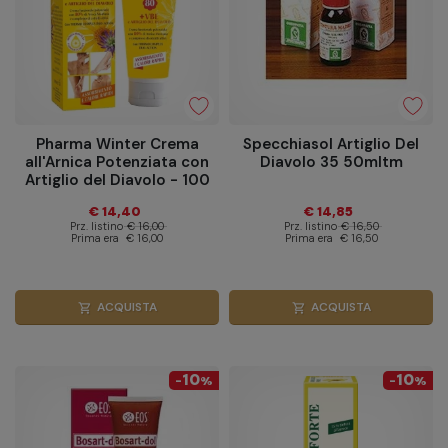
Pharma Winter Crema
Specchiasol Artiglio Del
all'Arnica Potenziata con
Diavolo 35 50mltm
Artiglio del Diavolo - 100
ml
€ 14,40
€ 14,85
Prz. listino
€ 16,00
Prz. listino
€ 16,50
Prima era
€ 16,00
Prima era
€ 16,50
ACQUISTA
ACQUISTA
shopping_cart
shopping_cart
10
10
-
%
-
%