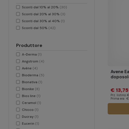
Sconti dal 10% al 20%
(30)
Sconti dal 20% al 30%
(3)
Sconti dal 30% al 40%
(1)
Sconti dal 50%
(42)
Produttore
A-Derma
(1)
Angstrom
(4)
Avène
(4)
Avene Ea
Bioderma
(5)
doposol
Bionativa
(1)
Bionike
(8)
€ 13,75
Prz. listino
€
Bios line
(1)
Prima era
€
Ceramol
(1)
Chicco
(1)
Ducray
(1)
Eucerin
(1)