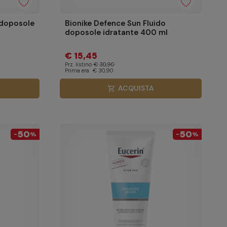
 doposole
Bionike Defence Sun Fluido
doposole idratante 400 ml
€ 15,45
Prz. listino
€ 30,90
Prima era
€ 30,90
ACQUISTA
shopping_cart
50
50
-
%
-
%