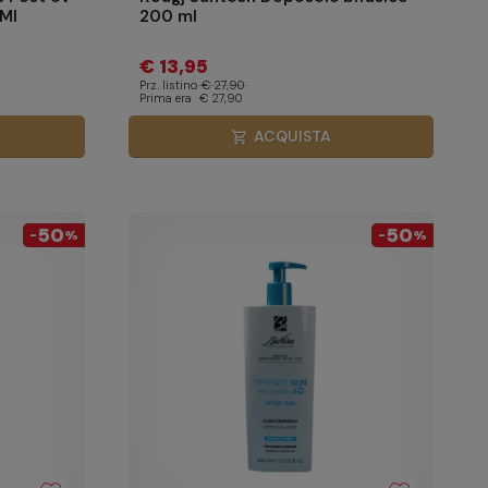
Ml
200 ml
€ 13,95
Prz. listino
€ 27,90
Prima era
€ 27,90
ACQUISTA
shopping_cart
50
50
-
%
-
%