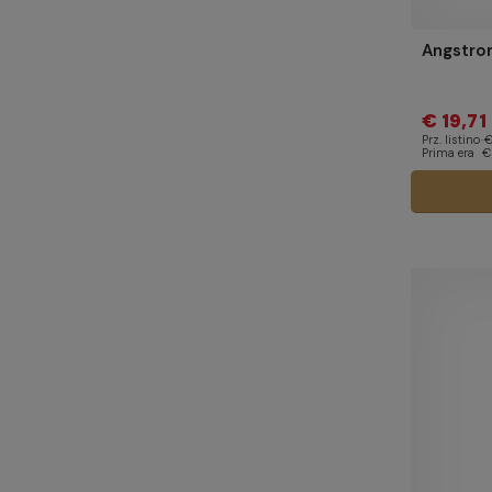
Angstro
€ 19,71
Prz. listino
€
Prima era
€