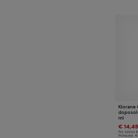
Klorane 
doposol
ml
€ 14,4
Prz. listino
€
Prima era
€