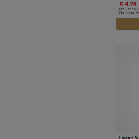
€ 4,75
Prz. listino
€
Prima era
€
Lierac S