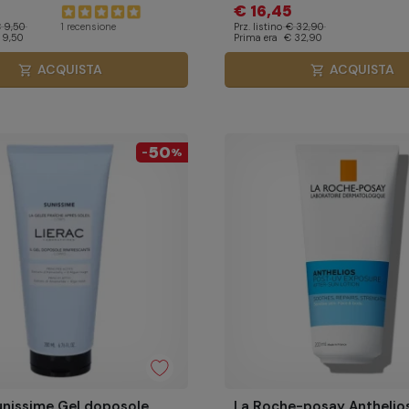
€ 16,45
 9,50
Prz. listino
€ 32,90
1 recensione
 9,50
Prima era
€ 32,90
ACQUISTA
ACQUISTA
shopping_cart
shopping_cart
50
-
%
unissime Gel doposole
La Roche-posay Anthelios