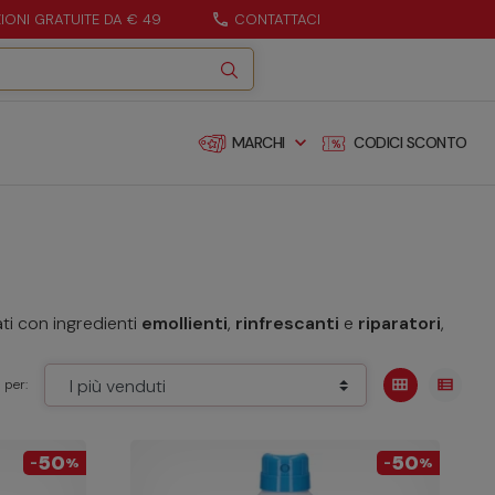
ZIONI GRATUITE DA € 49
call
CONTATTACI
expand_more
MARCHI
CODICI SCONTO
ati con ingredienti
emollienti
,
rinfrescanti
e
riparatori
,
view_module
view_list
 per:
50
50
-
%
-
%