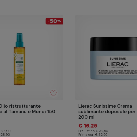
50
-
%
Olio ristrutturante
Lierac Sunissime Crema
e al Tamanu e Monoi 150
sublimante doposole per 
200 ml
5
€ 16,25
 28,90
Prz. listino
€ 32,50
 28,90
Prima era
€ 32,50