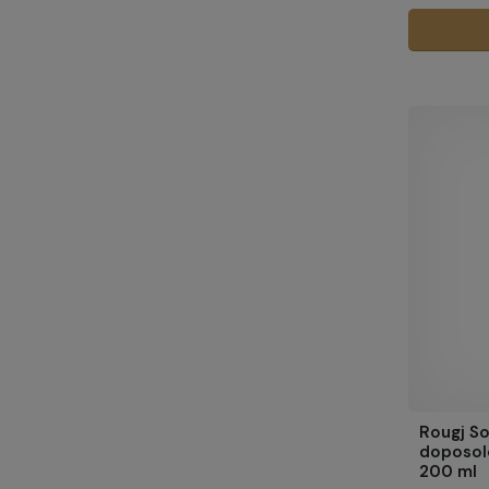
Rougj S
doposole
200 ml