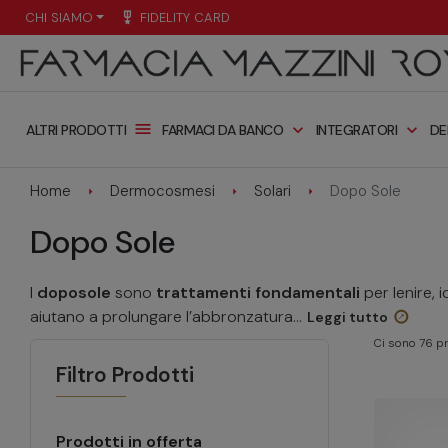
CHI SIAMO
military_tech
FIDELITY CARD
menu
expand_more
expand_more
FARMACI DA BANCO
INTEGRATORI
DE
ALTRI PRODOTTI
Home
Dermocosmesi
Solari
Dopo Sole
Dopo Sole
I
doposole
sono
trattamenti fondamentali
per lenire, 
aiutano a prolungare l’abbronzatura...
Leggi tutto
Ci sono 76 pr
Filtro Prodotti
Prodotti in offerta