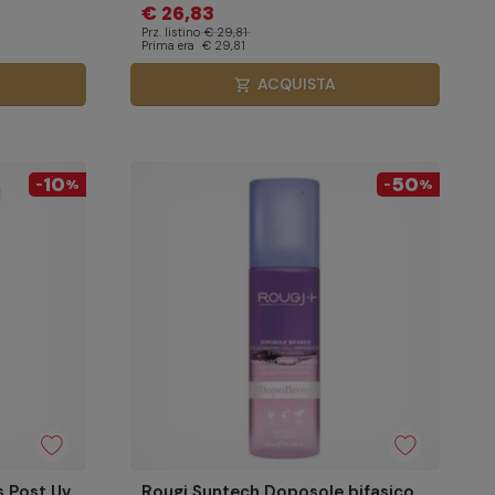
€ 26,83
Prz. listino
€ 29,81
Prima era
€ 29,81
ACQUISTA
shopping_cart
10
50
-
%
-
%
 Post Uv
Rougj Suntech Doposole bifasico