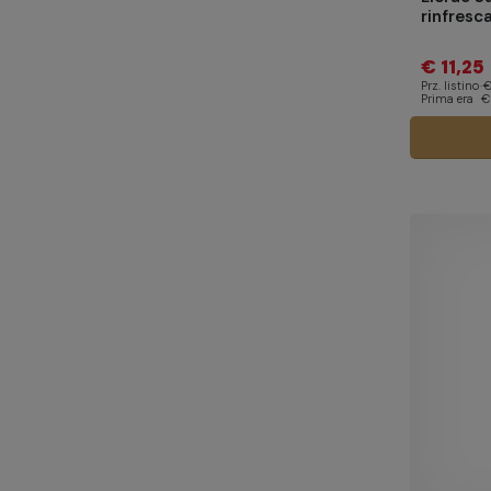
rinfresc
€ 11,25
Prz. listino
€
Prima era
€