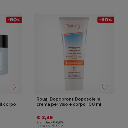
50
50
-
%
-
%
Rougj Dopobronz Doposole in
il corpo
crema per viso e corpo 100 ml
€ 3,49
Prz. listino
€ 6,99
Prima era
€ 6,99