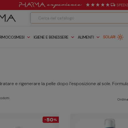
local_shipping
SPEDI
light_mode
expand_more
expand_more
expand_more
SOLARI
RMOCOSMESI
IGIENE E BENESSERE
ALIMENTI
idratare e rigenerare la pelle dopo l’esposizione al sole. Formul
odotti.
Ordina
50
-
%