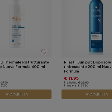
u Thermale Ristrutturante
Rilastil Sun ppt Doposole
e Nuova Formula 400 ml
rinfrescante 200 ml Nuov
Formula
€ 11,95
 27,50
Prz. listino
€ 23,90
 27,50
Prima era
€ 23,90
ACQUISTA
ACQUISTA
shopping_cart
shopping_cart