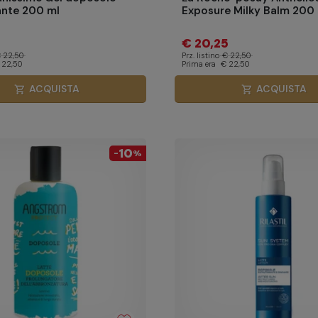
ante 200 ml
Exposure Milky Balm 200 
€ 20,25
 22,50
Prz. listino
€ 22,50
 22,50
Prima era
€ 22,50
ACQUISTA
ACQUISTA
shopping_cart
shopping_cart
10
-
%