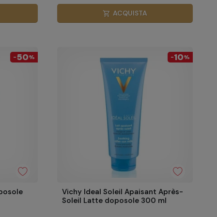
ACQUISTA
shopping_cart
50
10
-
%
-
%
oposole
Vichy Ideal Soleil Apaisant Après-
Soleil Latte doposole 300 ml