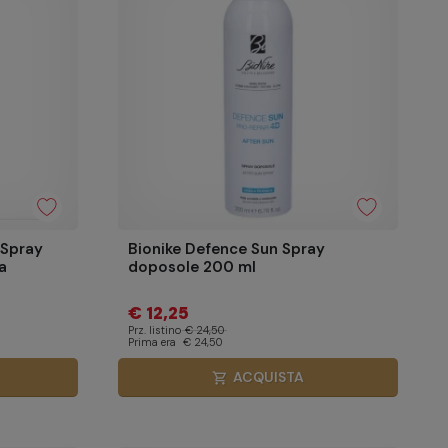
 Spray
Bionike Defence Sun Spray
a
doposole 200 ml
€ 12,25
Prz. listino
€ 24,50
Prima era
€ 24,50
ACQUISTA
shopping_cart