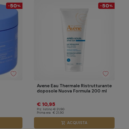
50
50
-
%
-
%
Avene Eau Thermale Ristrutturante
doposole Nuova Formula 200 ml
€ 10,95
Prz. listino
€ 21,90
Prima era
€ 21,90
ACQUISTA
shopping_cart