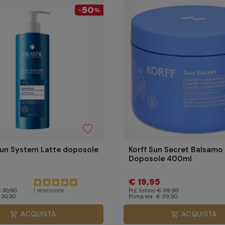
50
-
%
 Sun System Latte doposole
Korff Sun Secret Balsamo
Doposole 400ml
€ 19,95
 30,90
Prz. listino
€ 39,90
1 recensione
 30,90
Prima era
€ 39,90
ACQUISTA
ACQUISTA
shopping_cart
shopping_cart