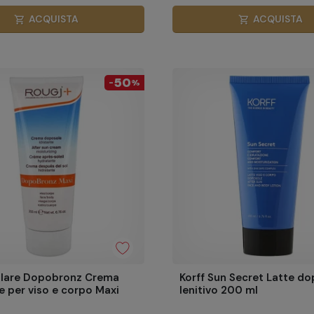
ACQUISTA
ACQUISTA
shopping_cart
shopping_cart
50
-
%
olare Dopobronz Crema
Korff Sun Secret Latte d
 per viso e corpo Maxi
lenitivo 200 ml