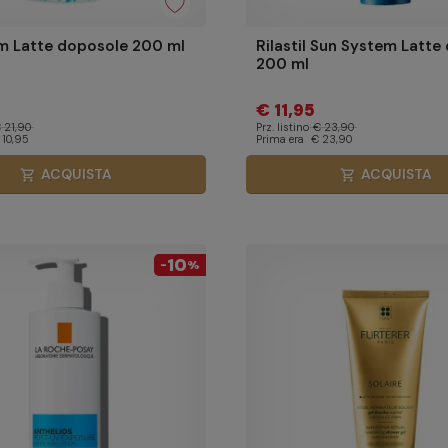
m Latte doposole 200 ml
Rilastil Sun System Latte
200 ml
€ 11,95
 21,90
Prz. listino
€ 23,90
 10,95
Prima era
€ 23,90
ACQUISTA
ACQUISTA
shopping_cart
shopping_cart
10
-
%