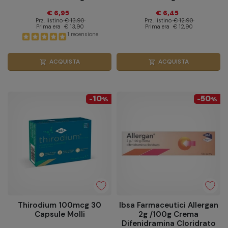
€ 6,95
€ 6,45
Prz. listino
€ 13,90
Prz. listino
€ 12,90
Prima era
€ 13,90
Prima era
€ 12,90
1 recensione
ACQUISTA
ACQUISTA
shopping_cart
shopping_cart
10
50
-
%
-
%
Thirodium 100mcg 30
Ibsa Farmaceutici Allergan
Capsule Molli
2g /100g Crema
Difenidramina Cloridrato