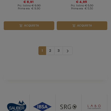
€ 8,91
€ 4,95
Aghi
Prz. listino
€ 9,90
Prz. listino
€ 5,50
Prima era
€ 9,90
Prima era
€ 5,50
ACQUISTA
ACQUISTA
shopping_cart
shopping_cart
Successivo
1
2
3
arrow_forward_ios