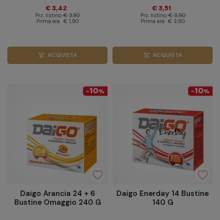
pezzi
€ 3,42
€ 3,51
Prz. listino
€ 3,80
Prz. listino
€ 3,90
Prima era
€ 1,90
Prima era
€ 3,90
ACQUISTA
ACQUISTA
shopping_cart
shopping_cart
10
10
-
%
-
%
Daigo Arancia 24 + 6
Daigo Enerday 14 Bustine
Bustine Omaggio 240 G
140 G