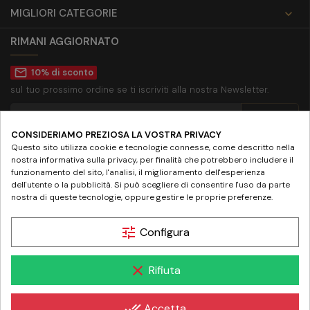
MIGLIORI CATEGORIE

RIMANI AGGIORNATO
mail_outline
10% di sconto
sul tuo prossimo ordine se ti iscriviti alla nostra Newsletter.
CONSIDERIAMO PREZIOSA LA VOSTRA PRIVACY
Accetto la
privacy policy
Questo sito utilizza cookie e tecnologie connesse, come descritto nella
nostra informativa sulla privacy, per finalità che potrebbero includere il
SEGUICI SU
funzionamento del sito, l'analisi, il miglioramento dell'esperienza
dell'utente o la pubblicità. Si può scegliere di consentire l'uso da parte
nostra di queste tecnologie, oppure gestire le proprie preferenze.
tune
Configura
© 2024 www.farmaciamazziniroma.it | Farmacia Mazzini SNC - Piazza Giuseppe
clear
Rifiuta
Mazzini 19 - 00195 Roma | P.IVA 05097731003 - REA RM-837075
done_all
Accetta