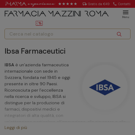
local_shipping
Gratis da €49
call
Contatti
menu
Menu
Ibsa Farmaceutici
IBSA
è un’azienda farmaceutica
internazionale con sede in
Svizzera, fondata nel 1945 e oggi
presente in oltre 90 Paesi.
Riconosciuta per l’eccellenza
nella ricerca e sviluppo, IBSA si
distingue per la produzione di
farmaci, dispositivi medici e
integratori di alta qualità, con
un’attenzione particolare all’innovazione, alla sicurezza e alla
Leggi di più
facilità d’uso. La sua filosofia “farmaci nella forma migliore”
riflette l’impegno nel creare soluzioni efficaci e ben tollerate,