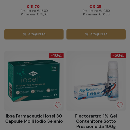
€ 11,70
€ 5,25
Prz. listino
€ 13,00
Prz. listino
€ 10,50
Prima era
€ 13,00
Prima era
€ 10,50
ACQUISTA
ACQUISTA
shopping_cart
shopping_cart
10
50
-
%
-
%
Ibsa Farmaceutici Iosel 30
Flectorartro 1% Gel
Capsule Molli Iodio Selenio
Contenitore Sotto
Pressione da 100g