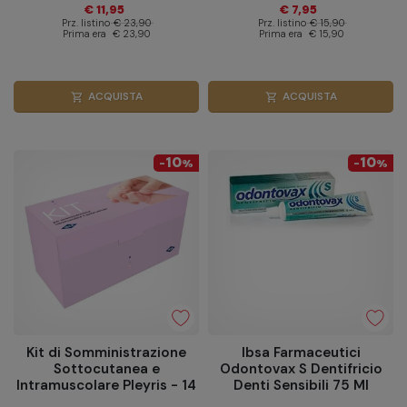
€ 11,95
€ 7,95
Prz. listino
€ 23,90
Prz. listino
€ 15,90
Prima era
€ 23,90
Prima era
€ 15,90
ACQUISTA
ACQUISTA
shopping_cart
shopping_cart
10
10
-
%
-
%
Kit di Somministrazione
Ibsa Farmaceutici
Sottocutanea e
Odontovax S Dentifricio
Intramuscolare Pleyris - 14
Denti Sensibili 75 Ml
Siringhe 2ml Luer Lock con