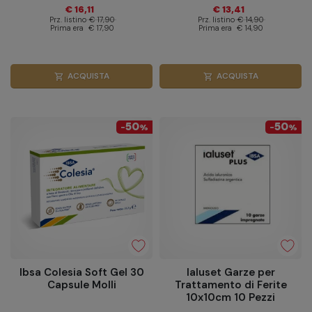
€ 16,11
€ 13,41
Prz. listino
€ 17,90
Prz. listino
€ 14,90
Prima era
€ 17,90
Prima era
€ 14,90
ACQUISTA
ACQUISTA
shopping_cart
shopping_cart
50
50
-
%
-
%
Ibsa Colesia Soft Gel 30
Ialuset Garze per
Capsule Molli
Trattamento di Ferite
10x10cm 10 Pezzi