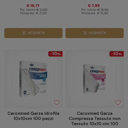
€ 19,71
€ 7,95
Prz. listino
€ 21,90
Prz. listino
€ 15,90
Prima era
€ 21,90
Prima era
€ 15,90
ACQUISTA
ACQUISTA
shopping_cart
shopping_cart
10
10
-
%
-
%
Ceroxmed Garza Idrofila
Ceroxmed Garza
10x10cm 100 pezzi
Compressa Tessuto non
Tessuto 10x10 cm 100