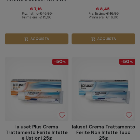
10 Pezzi
€ 7,16
€ 8,45
Prz. listino
€ 15,90
Prz. listino
€ 16,90
Prima era
€ 15,90
Prima era
€ 16,90
ACQUISTA
ACQUISTA
shopping_cart
shopping_cart
50
50
-
%
-
%
Ialuset Plus Crema
Ialuset Crema Trattamento
Trattamento Ferite Infette
Ferite Non Infette Tubo
e Ustioni 25g
25g