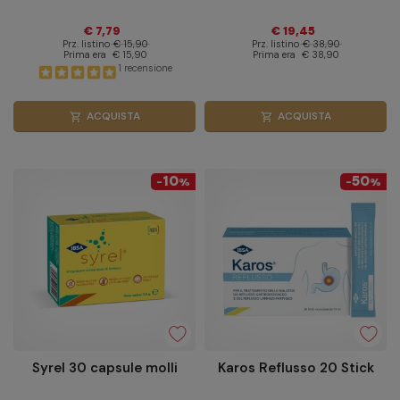
cardio‑metabolica.
€ 7,79
€ 19,45
Prz. listino
€ 15,90
Prz. listino
€ 38,90
Prima era
€ 15,90
Prima era
€ 38,90
1 recensione
ACQUISTA
ACQUISTA
shopping_cart
shopping_cart
10
50
-
%
-
%
Syrel 30 capsule molli
Karos Reflusso 20 Stick