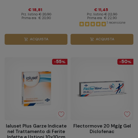
€ 18,81
€ 11,45
Prz. listino
€ 20,90
Prz. listino
€ 22,90
Prima era
€ 20,90
Prima era
€ 22,90
1 recensione
ACQUISTA
ACQUISTA
shopping_cart
shopping_cart
55
50
-
%
-
%
Ialuset Plus Garze Indicate
Flectormove 20 Mg/g Gel
nel Trattamento di Ferite
Diclofenac
Infette e Ustioni 10x10cm