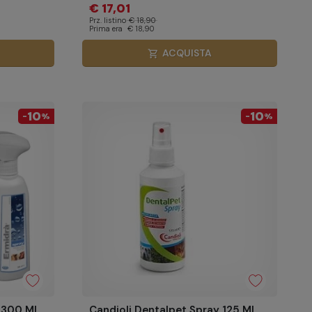
€ 17,01
Prz. listino
€ 18,90
Prima era
€ 18,90
ACQUISTA
shopping_cart
10
10
-
%
-
%
 300 Ml
Candioli Dentalpet Spray 125 Ml