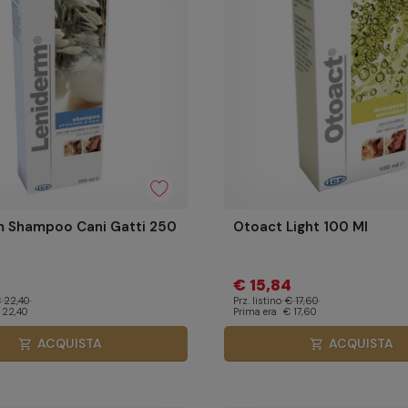
m Shampoo Cani Gatti 250
Otoact Light 100 Ml
€ 15,84
 22,40
Prz. listino
€ 17,60
 22,40
Prima era
€ 17,60
ACQUISTA
ACQUISTA
shopping_cart
shopping_cart