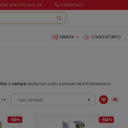
ZIONI GRATUITE DA € 49
call
CONTATTACI
expand_more
MARCHI
CODICI SCONTO
hie
e
zampe
aiuta non solo a preservare il benessere
view_module
view_list
 per:
10
10
-
%
-
%