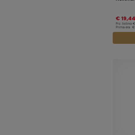
€ 19,4
Prz. listino
€
Prima era
€