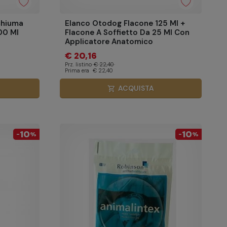
chiuma
Elanco Otodog Flacone 125 Ml +
00 Ml
Flacone A Soffietto Da 25 Ml Con
Applicatore Anatomico
€ 20,16
Prz. listino
€ 22,40
Prima era
€ 22,40
ACQUISTA
shopping_cart
10
10
-
%
-
%