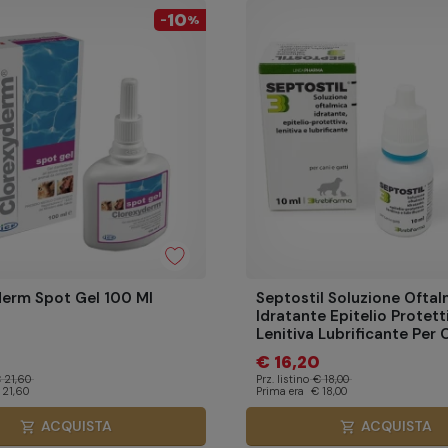
10
-
%
erm Spot Gel 100 Ml
Septostil Soluzione Oftal
Idratante Epitelio Protett
Lenitiva Lubrificante Per 
Gatti 10 Ml
4
€ 16,20
 21,60
Prz. listino
€ 18,00
 21,60
Prima era
€ 18,00
ACQUISTA
ACQUISTA
shopping_cart
shopping_cart