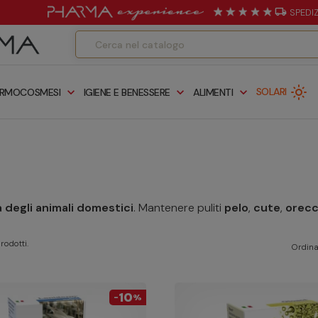
local_shipping
SPEDI
light_mode
expand_more
expand_more
expand_more
SOLARI
RMOCOSMESI
IGIENE E BENESSERE
ALIMENTI
 degli animali domestici
. Mantenere puliti
pelo
,
cute
,
orecc
rodotti.
Ordina
10
-
%