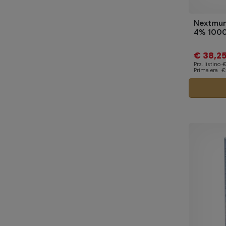
Nextmun
4% 1000
€ 38,2
Prz. listino
€
Prima era
€