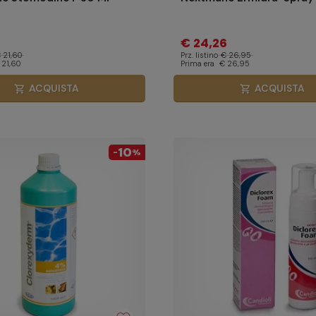
4
€ 24,26
 21,60
Prz. listino
€ 26,95
 21,60
Prima era
€ 26,95
ACQUISTA
ACQUISTA
shopping_cart
shopping_cart
10
-
%