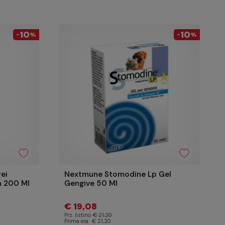
10
10
-
%
-
%
rei
Nextmune Stomodine Lp Gel
a 200 Ml
Gengive 50 Ml
€ 19,08
Prz. listino
€ 21,20
Prima era
€ 21,20