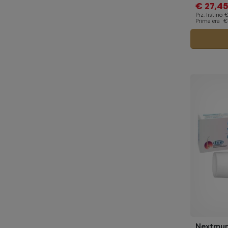
€ 27,4
Prz. listino
€
Prima era
€
Nextmun