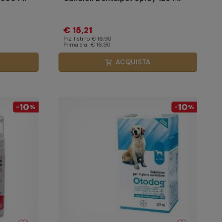
€ 15,21
Prz. listino
€ 16,90
Prima era
€ 16,90
ACQUISTA
shopping_cart
10
10
-
%
-
%