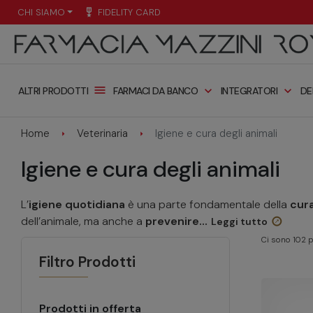
CHI SIAMO
military_tech
FIDELITY CARD
menu
expand_more
expand_more
FARMACI DA BANCO
INTEGRATORI
DE
ALTRI PRODOTTI
Home
Veterinaria
Igiene e cura degli animali
Igiene e cura degli animali
L’
igiene quotidiana
è una parte fondamentale della
cura
dell’animale, ma anche a
prevenire...
Leggi tutto
Ci sono 102 p
Filtro Prodotti
Prodotti in offerta