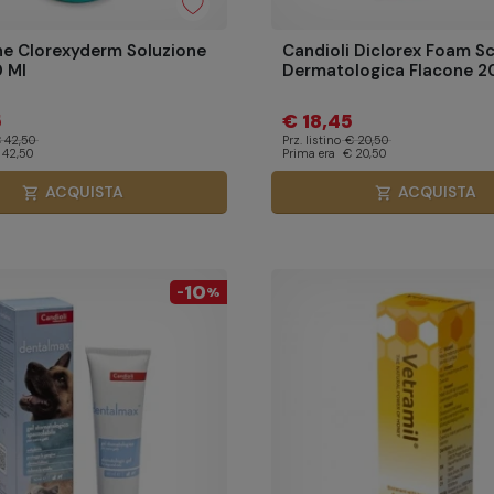
e Clorexyderm Soluzione
Candioli Diclorex Foam S
 Ml
Dermatologica Flacone 2
5
€ 18,45
 42,50
Prz. listino
€ 20,50
 42,50
Prima era
€ 20,50
ACQUISTA
ACQUISTA
shopping_cart
shopping_cart
10
-
%