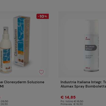
10
-
%
e Clorexyderm Soluzione
Industria Italiana Integr. T
Ml
Alumax Spray Bombolett
5
€ 14,85
 26,50
Prz. listino
€ 16,50
 26,50
Prima era
€ 16,50