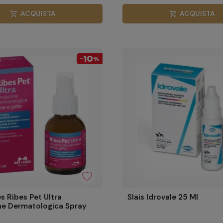
ACQUISTA
ACQUISTA
shopping_cart
shopping_cart
10
-
%
s Ribes Pet Ultra
Slais Idrovale 25 Ml
ne Dermatologica Spray