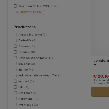
Sconti dal 10% al 20%
(102)
RESETTA FILTRO
Produttore
Aurora Biofarma
(2)
Bioforlife
(6)
Camon
(16)
Candioli
(8)
Ceva Salute Animale
(13)
Lenider
Ecuphar
(2)
Ml
Elanco
(4)
€ 20,16
Industria Italiana Integr. Trei
(1)
Prz. listino
€
Innovet
(3)
Prima era
€
Ldca
(1)
Nbf Lanes
(1)
Nextmune
(19)
Pet Village
(2)