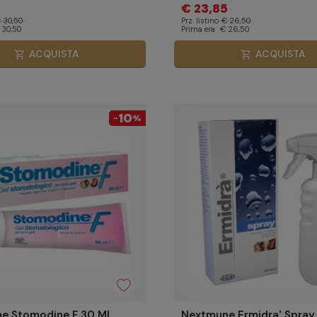
5
€ 23,85
 30,50
Prz. listino
€ 26,50
 30,50
Prima era
€ 26,50
ACQUISTA
ACQUISTA
shopping_cart
shopping_cart
10
-
%
e Stomodine F 30 Ml
Nextmune Ermidra' Spray