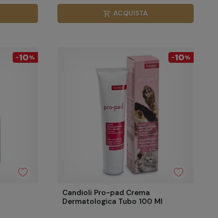
ACQUISTA
shopping_cart
10
10
-
%
-
%
Candioli Pro-pad Crema
Dermatologica Tubo 100 Ml