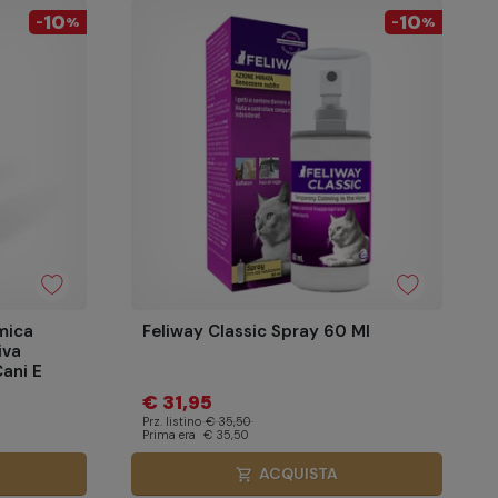
10
10
-
%
-
%
mica
Feliway Classic Spray 60 Ml
iva
Cani E
€ 31,95
Prz. listino
€ 35,50
Prima era
€ 35,50
ACQUISTA
shopping_cart