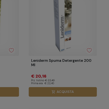
Leniderm Spuma Detergente 200
Ml
€ 20,16
Prz. listino
€ 22,40
Prima era
€ 22,40
ACQUISTA
shopping_cart