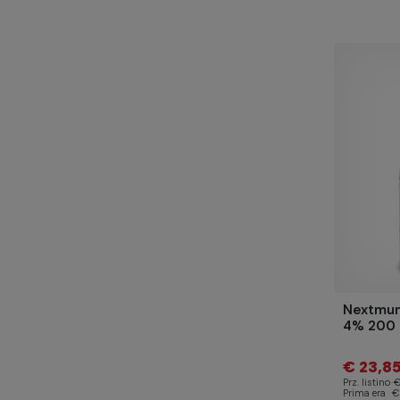
Nextmun
4% 200 
€ 23,8
Prz. listino
€
Prima era
€