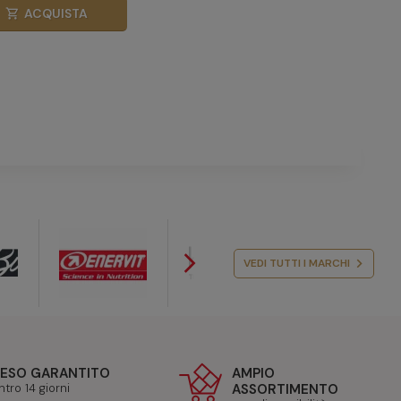
ACQUISTA
shopping_cart
arrow_forward_ios
VEDI TUTTI I MARCHI
ESO GARANTITO
AMPIO
ntro 14 giorni
ASSORTIMENTO