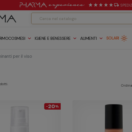
local_shipping
SPEDI
light_mode
expand_more
expand_more
expand_more
SOLARI
RMOCOSMESI
IGIENE E BENESSERE
ALIMENTI
minanti per il viso
otti.
Ordina
20
-
%