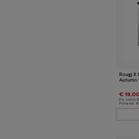
Rougj X 
Autumn 
€ 19,0
Prz. listino
€
Prima era
€