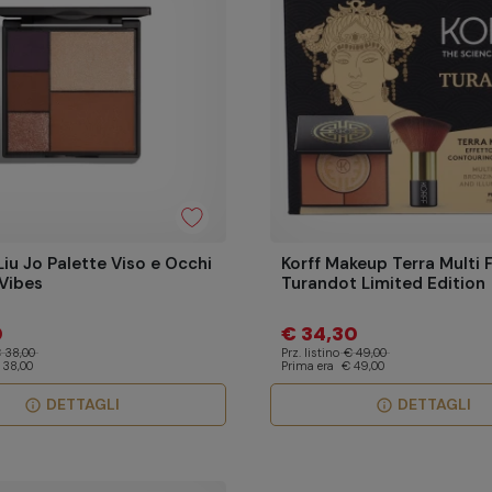
Liu Jo Palette Viso e Occhi
Korff Makeup Terra Multi F
Vibes
Turandot Limited Edition
0
€ 34,30
 38,00
Prz. listino
€ 49,00
 38,00
Prima era
€ 49,00
DETTAGLI
DETTAGLI
info
info