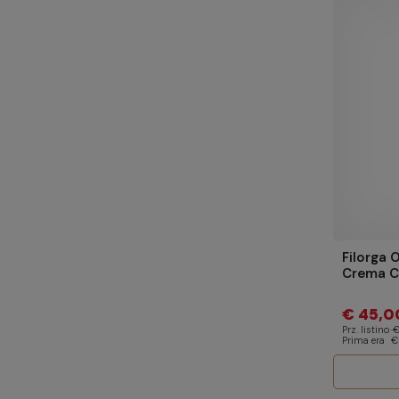
Filorga
Crema Co
€ 45,0
Prz. listino
€
Prima era
€