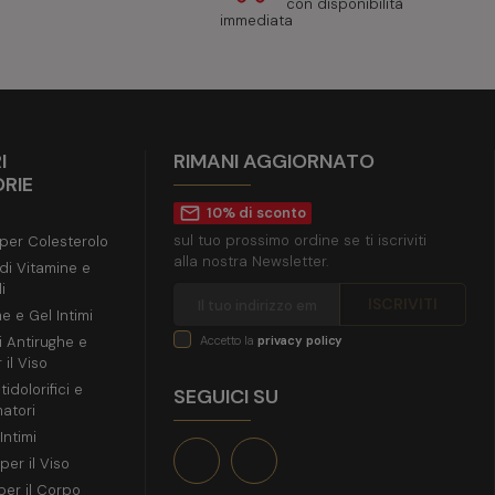
con disponibilità
immediata
I
RIMANI AGGIORNATO
RIE
mail_outline
10% di sconto
sul tuo prossimo ordine se ti iscriviti
 per Colesterolo
alla nostra Newsletter.
 di Vitamine e
i
e e Gel Intimi
i Antirughe e
Accetto la
privacy policy
 il Viso
idolorifici e
SEGUICI SU
atori
Intimi
per il Viso
per il Corpo