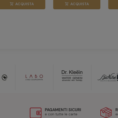
ACQUISTA
ACQUISTA
shopping_cart
shopping_cart
PAGAMENTI SICURI
R
e con tutte le carte
e