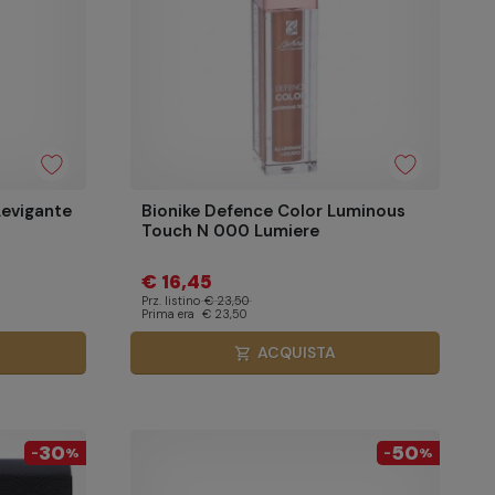
Levigante
Bionike Defence Color Luminous
Touch N 000 Lumiere
€ 16,45
Prz. listino
€ 23,50
Prima era
€ 23,50
ACQUISTA
shopping_cart
30
50
-
%
-
%