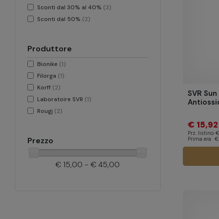
Sconti dal 30% al 40%
(3)
Sconti dal 50%
(2)
Produttore
Bionike
(1)
Filorga
(1)
Korff
(2)
SVR Sun
Laboratoire SVR
(1)
Antiossi
Rougj
(2)
€ 15,92
Prz. listino
€
Prima era
€
Prezzo
€ 15,00 - € 45,00