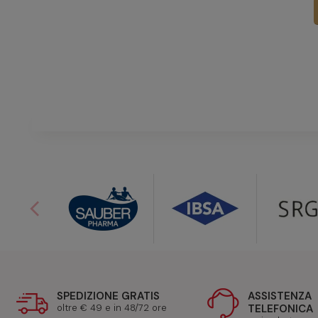
arrow_back_ios
SPEDIZIONE GRATIS
ASSISTENZA
oltre € 49 e in 48/72 ore
TELEFONICA