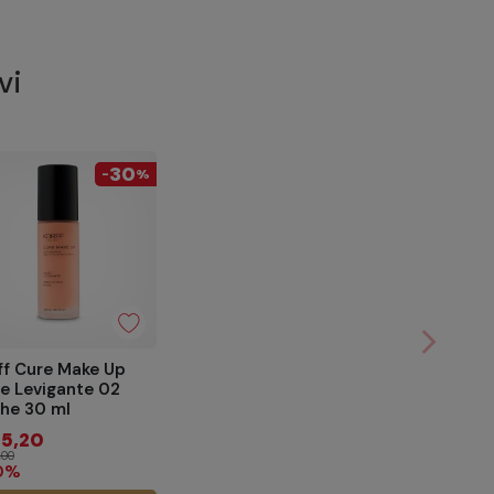
vi
30
-
%
arrow_forward_ios
Success
ff Cure Make Up
e Levigante 02
he 30 ml
25,20
,00
0%