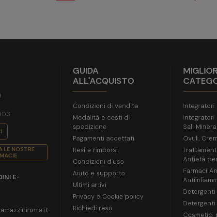
GUIDA
MIGLIOR
ALL'ACQUISTO
CATEGO
9
Condizioni di vendita
Integratori
003
Modalità e costi di
Integratori
spedizione
Sali Mineral
I
Pagamenti accettati
Ovuli, Crem
 LE NOSTRE
Resi e rimborsi
Trattament
MACIE
Antietà per
Condizioni d'uso
Farmaci Ant
Aiuto e supporto
INI E-
Antiinfiamm
Ultimi arrivi
Detergenti 
Privacy e Cookie policy
Detergenti 
Richiedi reso
amazziniroma.it
Cosmetici 