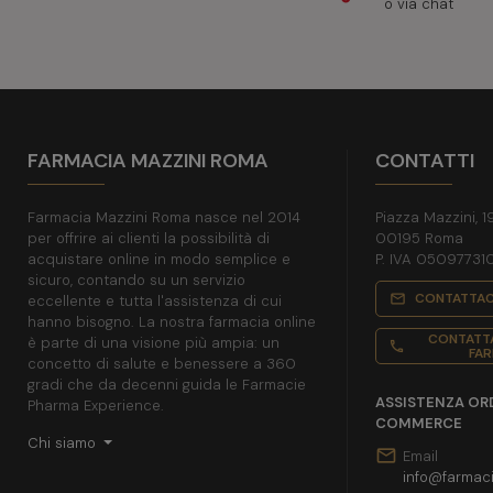
o via chat
FARMACIA MAZZINI ROMA
CONTATTI
Farmacia Mazzini Roma nasce nel 2014
Piazza Mazzini, 1
per offrire ai clienti la possibilità di
00195 Roma
acquistare online in modo semplice e
P. IVA 05097731
sicuro, contando su un servizio
CONTATTAC
mail_outline
eccellente e tutta l'assistenza di cui
hanno bisogno. La nostra farmacia online
CONTATTA
è parte di una visione più ampia: un
phone
FAR
concetto di salute e benessere a 360
gradi che da decenni guida le Farmacie
ASSISTENZA ORD
Pharma Experience.
COMMERCE
Chi siamo
mail
Email
info@farmaci