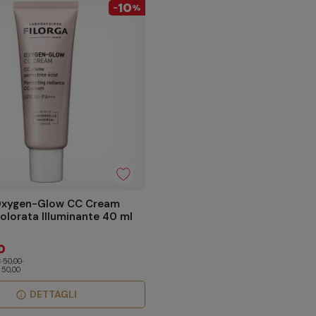
10
-
%
 Oxygen-Glow CC Cream
lorata Illuminante 40 ml
0
 50,00
 50,00
DETTAGLI
info