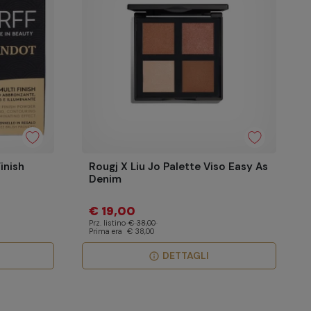
inish
Rougj X Liu Jo Palette Viso Easy As
Denim
€ 19,00
Prz. listino
€ 38,00
Prima era
€ 38,00
DETTAGLI
info