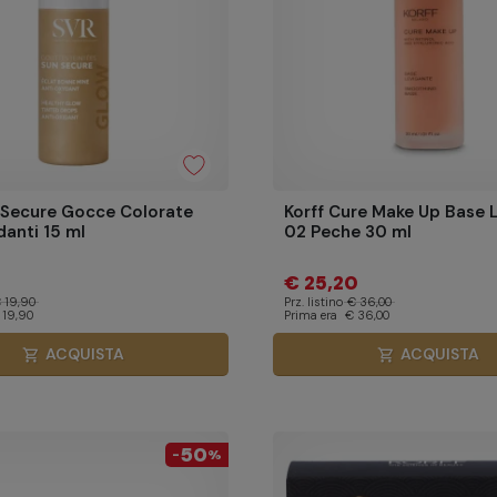
 Secure Gocce Colorate
Korff Cure Make Up Base 
danti 15 ml
02 Peche 30 ml
€ 25,20
 19,90
Prz. listino
€ 36,00
 19,90
Prima era
€ 36,00
ACQUISTA
ACQUISTA
shopping_cart
shopping_cart
50
-
%