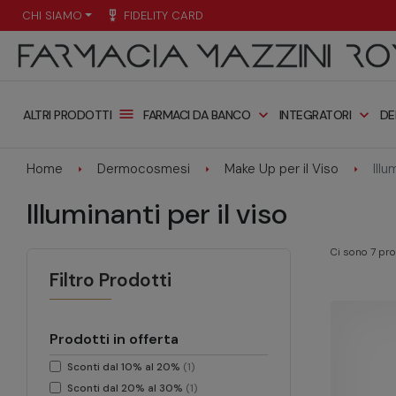
CHI SIAMO
military_tech
FIDELITY CARD
menu
expand_more
expand_more
FARMACI DA BANCO
INTEGRATORI
DE
ALTRI PRODOTTI
Home
Dermocosmesi
Make Up per il Viso
Illu
Illuminanti per il viso
Ci sono 7 prod
Filtro Prodotti
Prodotti in offerta
Sconti dal 10% al 20%
(1)
Sconti dal 20% al 30%
(1)