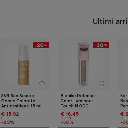
Ultimi arri
20
30
-
%
-
%
dente
SVR Sun Secure
Bionike Defence
Kor
Gocce Colorate
Color Luminous
Bas
Antiossidanti 15 ml
Touch N 000
Pec
Lumiere
€ 15,92
€ 16,45
€ 
€ 19,90
€ 23,50
€ 36
-20%
-30%
-3