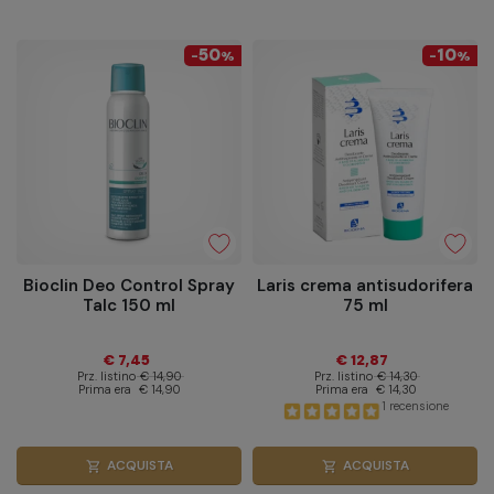
50
10
-
%
-
%
Bioclin Deo Control Spray
Laris crema antisudorifera
Talc 150 ml
75 ml
€ 7,45
€ 12,87
Prz. listino
€ 14,90
Prz. listino
€ 14,30
Prima era
€ 14,90
Prima era
€ 14,30
1 recensione
ACQUISTA
ACQUISTA
shopping_cart
shopping_cart