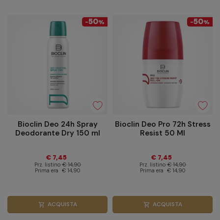
50
50
-
%
-
%
Bioclin Deo 24h Spray
Bioclin Deo Pro 72h Stress
Deodorante Dry 150 ml
Resist 50 Ml
€ 7,45
€ 7,45
Prz. listino
€ 14,90
Prz. listino
€ 14,90
Prima era
€ 14,90
Prima era
€ 14,90
ACQUISTA
ACQUISTA
shopping_cart
shopping_cart