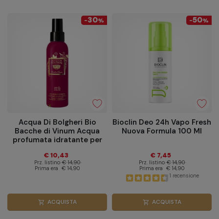
30
50
-
%
-
%
Acqua Di Bolgheri Bio
Bioclin Deo 24h Vapo Fresh
Bacche di Vinum Acqua
Nuova Formula 100 Ml
profumata idratante per
corpo e capelli 150 ml
€ 10,43
€ 7,45
Prz. listino
€ 14,90
Prz. listino
€ 14,90
Prima era
€ 14,90
Prima era
€ 14,90
1 recensione
ACQUISTA
ACQUISTA
shopping_cart
shopping_cart