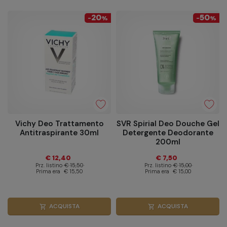
20
50
-
%
-
%
Vichy Deo Trattamento
SVR Spirial Deo Douche Gel
Antitraspirante 30ml
Detergente Deodorante
200ml
€ 12,40
€ 7,50
Prz. listino
€ 15,50
Prz. listino
€ 15,00
Prima era
€ 15,50
Prima era
€ 15,00
ACQUISTA
ACQUISTA
shopping_cart
shopping_cart