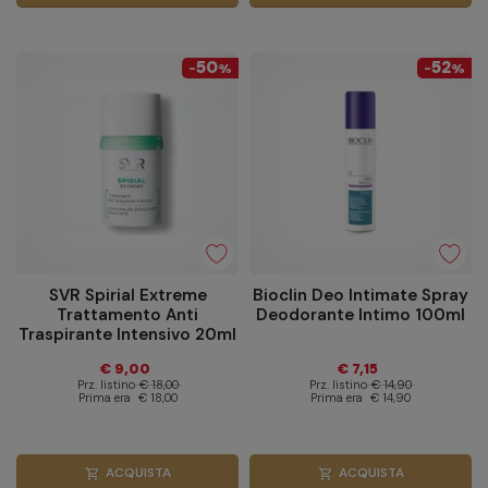
50
52
-
%
-
%
SVR Spirial Extreme
Bioclin Deo Intimate Spray
Trattamento Anti
Deodorante Intimo 100ml
Traspirante Intensivo 20ml
€ 9,00
€ 7,15
Prz. listino
€ 18,00
Prz. listino
€ 14,90
Prima era
€ 18,00
Prima era
€ 14,90
ACQUISTA
ACQUISTA
shopping_cart
shopping_cart