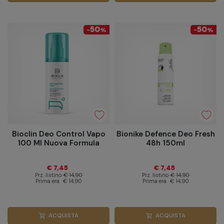
50
50
-
%
-
%
Bioclin Deo Control Vapo
Bionike Defence Deo Fresh
100 Ml Nuova Formula
48h 150ml
€ 7,45
€ 7,45
Prz. listino
€ 14,90
Prz. listino
€ 14,90
Prima era
€ 14,90
Prima era
€ 14,90
ACQUISTA
ACQUISTA
shopping_cart
shopping_cart