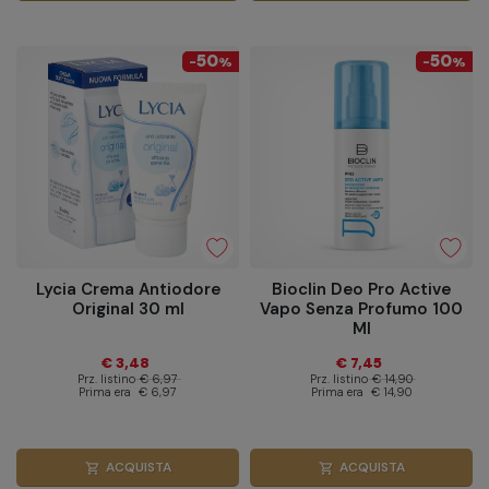
50
50
-
%
-
%
Lycia Crema Antiodore
Bioclin Deo Pro Active
Original 30 ml
Vapo Senza Profumo 100
Ml
€ 3,48
€ 7,45
Prz. listino
€ 6,97
Prz. listino
€ 14,90
Prima era
€ 6,97
Prima era
€ 14,90
ACQUISTA
ACQUISTA
shopping_cart
shopping_cart