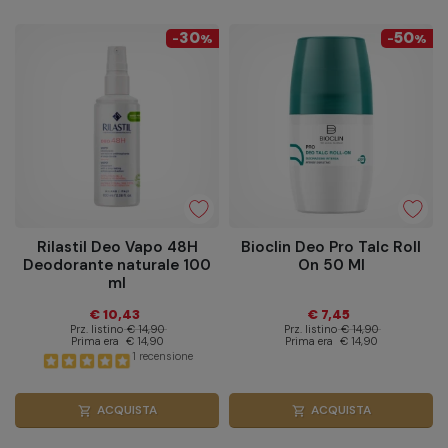
30
50
-
%
-
%
Rilastil Deo Vapo 48H
Bioclin Deo Pro Talc Roll
Deodorante naturale 100
On 50 Ml
ml
€ 10,43
€ 7,45
Prz. listino
€ 14,90
Prz. listino
€ 14,90
Prima era
€ 14,90
Prima era
€ 14,90
1 recensione
ACQUISTA
ACQUISTA
shopping_cart
shopping_cart