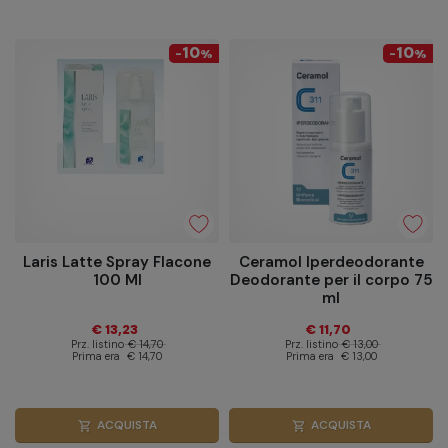
10
10
-
%
-
%
Laris Latte Spray Flacone
Ceramol Iperdeodorante
100 Ml
Deodorante per il corpo 75
ml
€ 13,23
€ 11,70
Prz. listino
€ 14,70
Prz. listino
€ 13,00
Prima era
€ 14,70
Prima era
€ 13,00
ACQUISTA
ACQUISTA
shopping_cart
shopping_cart