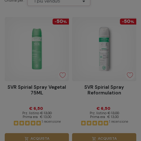
Ordina per:
50
50
-
%
-
%
SVR Spirial Spray Vegetal
SVR Spirial Spray
75ML
Reformulation
€ 6,50
€ 6,50
Prz. listino
€ 13,00
Prz. listino
€ 13,00
Prima era
€ 13,00
Prima era
€ 13,00
1 recensione
1 recensione
ACQUISTA
ACQUISTA
shopping_cart
shopping_cart