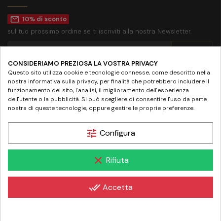
mail_outline
10% di sconto
sul tuo prossimo ordine se ti iscriviti alla nostra Newsletter.
CONSIDERIAMO PREZIOSA LA VOSTRA PRIVACY
Accetto la
privacy policy
Questo sito utilizza cookie e tecnologie connesse, come descritto nella
nostra informativa sulla privacy, per finalità che potrebbero includere il
SEGUICI SU
funzionamento del sito, l'analisi, il miglioramento dell'esperienza
dell'utente o la pubblicità. Si può scegliere di consentire l'uso da parte
nostra di queste tecnologie, oppure gestire le proprie preferenze.
tune
Configura
© 2024 www.farmaciamazziniroma.it | Farmacia Mazzini SNC - Piazza Giuseppe
clear
Rifiuta
Mazzini 19 - 00195 Roma | P.IVA 05097731003 - REA RM-837075
done_all
Accetta