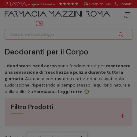
local_shipping
Gratis da €49
call
Contatti
menu
Menu
Deodoranti per il Corpo
I
deodoranti per il corpo
sono fondamentali per
mantenere
una sensazione di freschezza e pulizia durante tutta la
giornata
. Aiutano a contrastare i cattivi odori causati dalla
sudorazione, rispettando al tempo stesso l’equilibrio naturale
della pelle. Su
Farmacia...
Leggi tutto
Filtro Prodotti