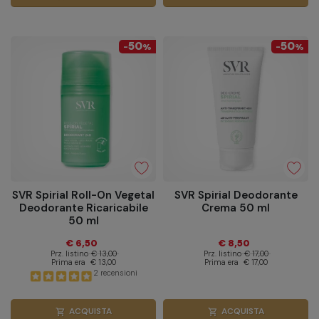
50
50
-
%
-
%
SVR Spirial Roll-On Vegetal
SVR Spirial Deodorante
Deodorante Ricaricabile
Crema 50 ml
50 ml
€ 6,50
€ 8,50
Prz. listino
€ 13,00
Prz. listino
€ 17,00
Prima era
€ 13,00
Prima era
€ 17,00
2 recensioni
ACQUISTA
ACQUISTA
shopping_cart
shopping_cart