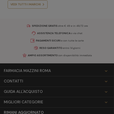
VEDI TUTTI I MARCHI
SPEDIZIONE GRATIS
oltre € 49 e in 48/72 ore
ASSISTENZA TELEFONICA
o via chat
PAGAMENTI SICURI
e con tutte le carte
RESO GARANTITO
entro 14 giorni
AMPIO ASSORTIMENTO
con disponibilità immediata
FARMACIA MAZZINI ROMA

CONTATTI

GUIDA ALL'ACQUISTO

MIGLIORI CATEGORIE

RIMANI AGGIORNATO