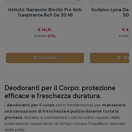
Istituto Ganassini Bioclin Pro Anti
Sodalco Lycia Deo
Traspirante Roll On 20 Ml
50 
€ 14,31
€ 4,
-10%
-
€ 15,90
€ 5,02
ACQUISTA
ACQU
shopping_cart
shopping_cart
Deodoranti per il Corpo: protezione
efficace e freschezza duratura.
I
deodoranti per il corpo
sono fondamentali per
mantenere
una sensazione di freschezza e pulizia durante tutta la
giornata
. Aiutano a contrastare i cattivi odori causati dalla
sudorazione, rispettando al tempo stesso l’equilibrio naturale
della pelle.