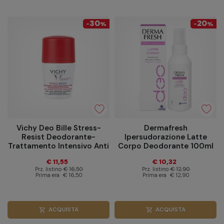
30
20
-
%
-
%
Vichy Deo Bille Stress-
Dermafresh
Resist Deodorante-
Ipersudorazione Latte
Trattamento Intensivo Anti
Corpo Deodorante 100ml
Traspirante 50ml
€ 11,55
€ 10,32
Prz. listino
€ 16,50
Prz. listino
€ 12,90
Prima era
€ 16,50
Prima era
€ 12,90
ACQUISTA
ACQUISTA
shopping_cart
shopping_cart