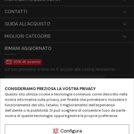
CONTATTI

GUIDA ALL'ACQUISTO

MIGLIORI CATEGORIE

RIMANI AGGIORNATO
mail_outline
10% di sconto
sul tuo prossimo ordine se ti iscriviti alla nostra Newsletter.
CONSIDERIAMO PREZIOSA LA VOSTRA PRIVACY
Accetto la
privacy policy
Questo sito utilizza cookie e tecnologie connesse, come descritto nella
nostra informativa sulla privacy, per finalità che potrebbero includere il
SEGUICI SU
funzionamento del sito, l'analisi, il miglioramento dell'esperienza
dell'utente o la pubblicità. Si può scegliere di consentire l'uso da parte
nostra di queste tecnologie, oppure gestire le proprie preferenze.
tune
Configura