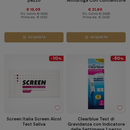
pezzo
Antidroga Con Contenitore
Urina
€ 13,05
€ 21,60
Prz. listino
€ 14,50
Prz. listino
€ 24,00
Prima era
€ 14,50
Prima era
€ 24,00
ACQUISTA
ACQUISTA
shopping_cart
shopping_cart
10
50
-
%
-
%
Screen Italia Screen Alcol
Clearblue Test di
Test Saliva
Gravidanza con Indicatore
delle Settimane 1 pezzo