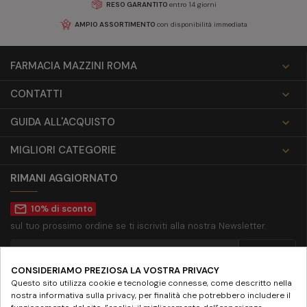
RESO GARANTITO
entro 14 giorni
AMPIO ASSORTIMENTO
con disponibilità immediata
FARMACIA MAZZINI ROMA

CONTATTI

GUIDA ALL'ACQUISTO

MIGLIORI CATEGORIE

RIMANI AGGIORNATO
mail_outline
10% di sconto
sul tuo prossimo ordine se ti iscriviti alla nostra Newsletter.
CONSIDERIAMO PREZIOSA LA VOSTRA PRIVACY
Accetto la
privacy policy
Questo sito utilizza cookie e tecnologie connesse, come descritto nella
nostra informativa sulla privacy, per finalità che potrebbero includere il
SEGUICI SU