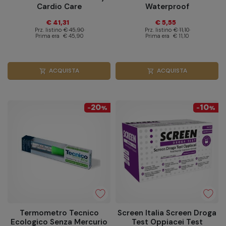
Cardio Care
Waterproof
€ 41,31
€ 5,55
Prz. listino
€ 45,90
Prz. listino
€ 11,10
Prima era
€ 45,90
Prima era
€ 11,10
ACQUISTA
ACQUISTA
shopping_cart
shopping_cart
20
10
-
%
-
%
Termometro Tecnico
Screen Italia Screen Droga
Ecologico Senza Mercurio
Test Oppiacei Test