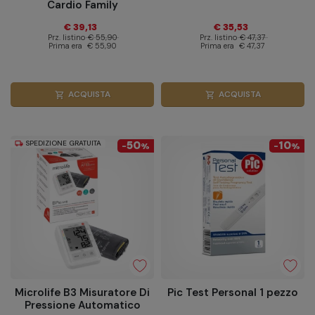
Cardio Family
€ 39,13
€ 35,53
Prz. listino
€ 55,90
Prz. listino
€ 47,37
Prima era
€ 55,90
Prima era
€ 47,37
ACQUISTA
ACQUISTA
shopping_cart
shopping_cart
SPEDIZIONE GRATUITA
50
10
local_shipping
-
%
-
%
Microlife B3 Misuratore Di
Pic Test Personal 1 pezzo
Pressione Automatico