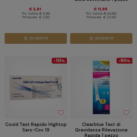
€ 2,61
€ 11,95
Prz. listino
€ 2,90
Prz. listino
€ 23,90
Prima era
€ 2,90
Prima era
€ 23,90
ACQUISTA
ACQUISTA
shopping_cart
shopping_cart
10
50
-
%
-
%
Covid Test Rapido Hightop
Clearblue Test di
Sars-Cov 19
Gravidanza Rilevazione
Rapida 1 pezzo