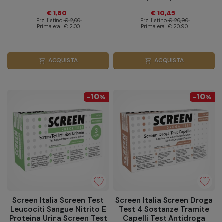
€ 1,80
€ 10,45
Prz. listino
€ 2,00
Prz. listino
€ 20,90
Prima era
€ 2,00
Prima era
€ 20,90
ACQUISTA
ACQUISTA
shopping_cart
shopping_cart
10
10
-
%
-
%
Screen Italia Screen Test
Screen Italia Screen Droga
Leucociti Sangue Nitrito E
Test 4 Sostanze Tramite
Proteina Urina Screen Test
Capelli Test Antidroga