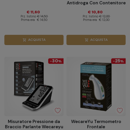
Antidroga Con Contenitore
Urina
€ 11,60
€ 10,80
Prz. listino
€ 14,50
Prz. listino
€ 12,00
Prima era
€ 14,50
Prima era
€ 12,00
ACQUISTA
ACQUISTA
shopping_cart
shopping_cart
30
25
-
%
-
%
Misuratore Pressione da
WecareYu Termometro
Braccio Parlante Wecareyu
Frontale