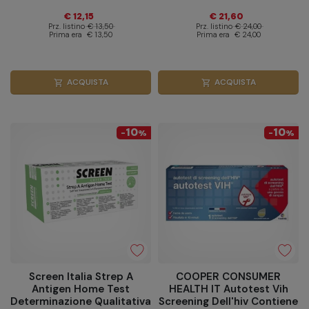
Infezioni Vie Urinarie 3
Capello
€ 12,15
€ 21,60
Pezzi
Prz. listino
€ 13,50
Prz. listino
€ 24,00
Prima era
€ 13,50
Prima era
€ 24,00
ACQUISTA
ACQUISTA
shopping_cart
shopping_cart
10
10
-
%
-
%
Screen Italia Strep A
COOPER CONSUMER
Antigen Home Test
HEALTH IT Autotest Vih
Determinazione Qualitativa
Screening Dell'hiv Contiene