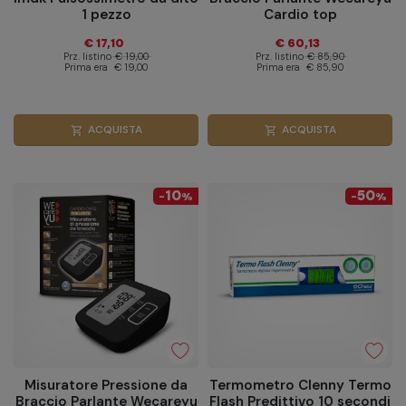
1 pezzo
Cardio top
€ 17,10
€ 60,13
Prz. listino
€ 19,00
Prz. listino
€ 85,90
Prima era
€ 19,00
Prima era
€ 85,90
ACQUISTA
ACQUISTA
shopping_cart
shopping_cart
10
50
-
%
-
%
Misuratore Pressione da
Termometro Clenny Termo
Braccio Parlante Wecareyu
Flash Predittivo 10 secondi