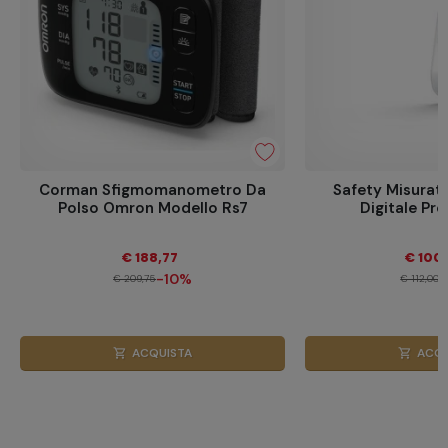
Corman Sfigmomanometro Da
Safety Misurat
Polso Omron Modello Rs7
Digitale Pro
€ 188,77
€ 100
-10%
€ 209,75
€ 112,00
ACQUISTA
ACQU
shopping_cart
shopping_cart