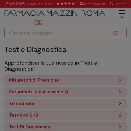
local_shipping
Gratis da €49
call
Contatti
menu
Menu
Test e Diagnostica
Approfondisci la tua ricerca in "Test e
Diagnostica"
Misuratori di Pressione
Saturimetri e pulsossimetri
Termometri
Test Covid 19
Test Di Gravidanza