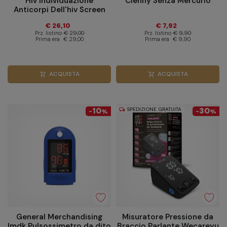
Hiv Individuazione
Clenny Senza Mercurio
Anticorpi Dell'hiv Screen
Test
€ 26,10
€ 7,92
Prz. listino
€ 29,00
Prz. listino
€ 9,90
Prima era
€ 29,00
Prima era
€ 9,90
ACQUISTA
ACQUISTA
shopping_cart
shopping_cart
10
SPEDIZIONE GRATUITA
30
local_shipping
-
%
-
%
General Merchandising
Misuratore Pressione da
Imdk Pulsossimetro da dito
Braccio Parlante Wecareyu