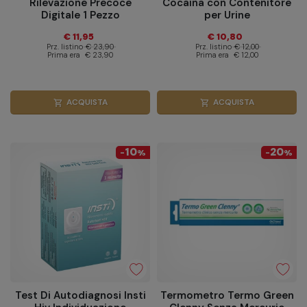
Rilevazione Precoce
Cocaina con Contenitore
Digitale 1 Pezzo
per Urine
€ 11,95
€ 10,80
Prz. listino
€ 23,90
Prz. listino
€ 12,00
Prima era
€ 23,90
Prima era
€ 12,00
ACQUISTA
ACQUISTA
shopping_cart
shopping_cart
10
20
-
%
-
%
Test Di Autodiagnosi Insti
Termometro Termo Green