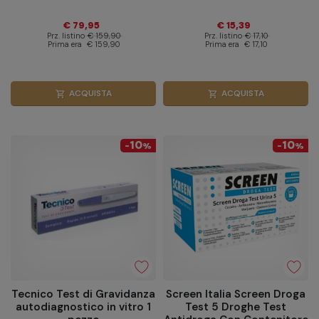
€ 79,95
€ 15,39
Prz. listino
€ 159,90
Prz. listino
€ 17,10
Prima era
€ 159,90
Prima era
€ 17,10
ACQUISTA
ACQUISTA
shopping_cart
shopping_cart
10
10
-
%
-
%
Tecnico Test di Gravidanza
Screen Italia Screen Droga
autodiagnostico in vitro 1
Test 5 Droghe Test