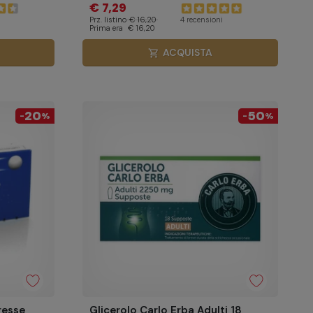
€ 7,29
Prz. listino
€ 16,20
4 recensioni
Prima era
€ 16,20
ACQUISTA
shopping_cart
20
50
-
%
-
%
esse
Glicerolo Carlo Erba Adulti 18