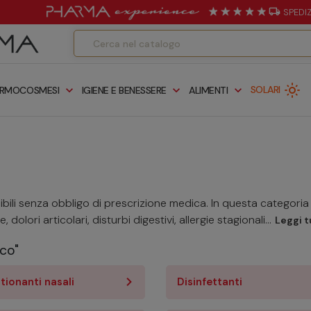
local_shipping
SPEDI
light_mode
expand_more
expand_more
expand_more
SOLARI
RMOCOSMESI
IGIENE E BENESSERE
ALIMENTI
bili senza obbligo di prescrizione medica. In questa categoria 
dolori articolari, disturbi digestivi, allergie stagionali...
Leggi t
nco"
ionanti nasali
Disinfettanti