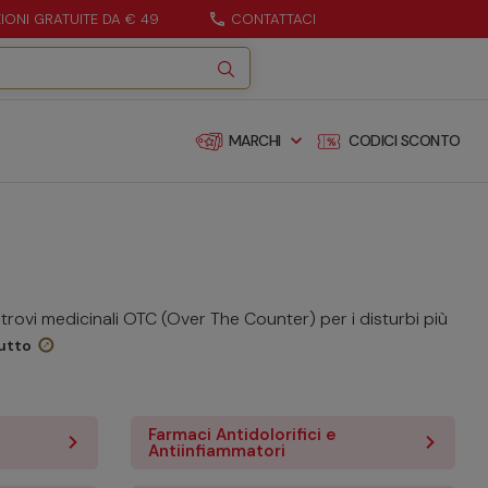
ZIONI GRATUITE DA € 49
call
CONTATTACI
expand_more
MARCHI
CODICI SCONTO
trovi medicinali OTC (Over The Counter) per i disturbi più
utto
Farmaci Antidolorifici e
Antiinfiammatori