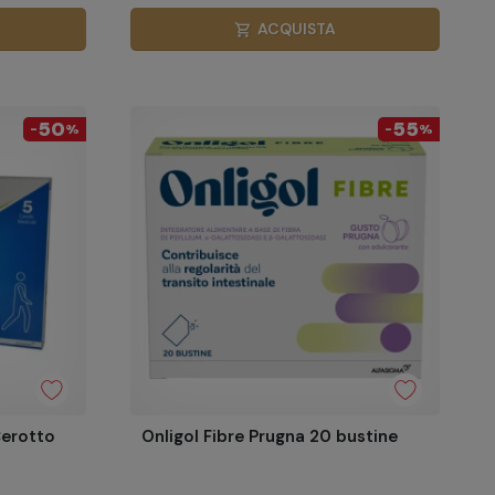
ACQUISTA
shopping_cart
50
55
-
%
-
%
Cerotto
Onligol Fibre Prugna 20 bustine