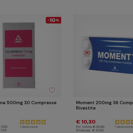
10
-
%
rina 500mg 30 Compresse
Moment 200mg 36 Comp
Rivestite
€ 10,30
 7,55
Prz. listino
€ 15,90
1 recensione
1 recensione
 7,55
Prima era
€ 15,90