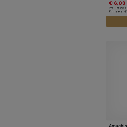
€ 6,03
Prz. listino
€
Prima era
€
Amuchin