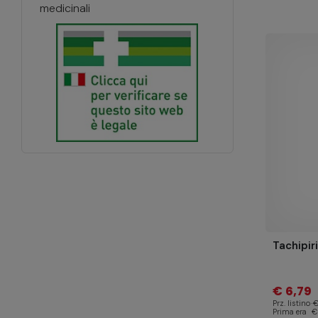
medicinali
Tachipi
€ 6,79
Prz. listino
€
Prima era
€