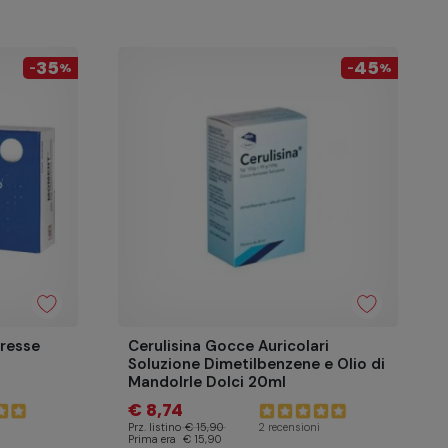
35
45
-
%
-
%
resse
Cerulisina Gocce Auricolari
Soluzione Dimetilbenzene e Olio di
Mandolrle Dolci 20ml
€ 8,74
Prz. listino
€ 15,90
2 recensioni
Prima era
€ 15,90