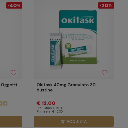
40
20
-
%
-
%
 Oggetti
Okitask 40mg Granulato 30
bustine
€ 12,00
Prz. listino
€ 15,00
Prima era
€ 15,00
ACQUISTA
shopping_cart