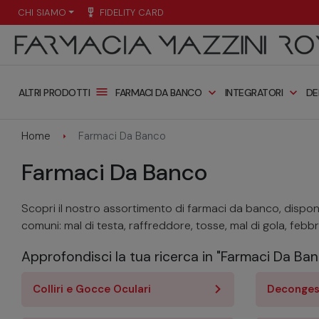
CHI SIAMO
military_tech
FIDELITY CARD
menu
expand_more
expand_more
FARMACI DA BANCO
INTEGRATORI
DE
ALTRI PRODOTTI
Home
Farmaci Da Banco
Farmaci Da Banco
Scopri il nostro assortimento di farmaci da banco, disponi
comuni: mal di testa, raffreddore, tosse, mal di gola, febbre, 
Approfondisci la tua ricerca in "Farmaci Da Ba
Colliri e Gocce Oculari
Decongest