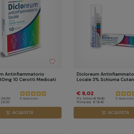
um Antinfiammatorio
Dicloreum Antinfiammato
80mg 10 Cerotti Medicati
Locale 3% Schiuma Cutan
€ 9,02
 26,50
Prz. listino
€ 18,40
8 recensioni
5 recensioni
 26,50
Prima era
€ 18,40
ACQUISTA
ACQUISTA
shopping_cart
shopping_cart