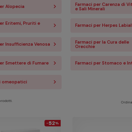
Farmaci per Carenza di V
er Alopecia
e Sali Minerali
r Eritemi, Pruriti e
Farmaci per Herpes Labia
Farmaci per la Cura delle
er Insufficienza Venosa
Orecchie
er Smettere di Fumare
Farmaci per Stomaco e In
i omeopatici
rodotti.
Ordina
52
-
%