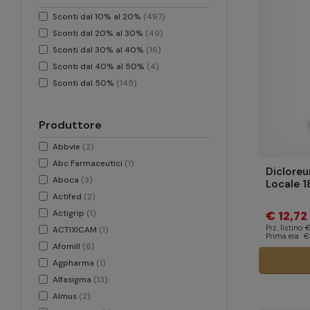
Sconti dal 10% al 20%
(497)
Sconti dal 20% al 30%
(49)
Sconti dal 30% al 40%
(16)
Sconti dal 40% al 50%
(4)
Sconti dal 50%
(145)
Produttore
Abbvie
(2)
Abc Farmaceutici
(1)
Diclore
Aboca
(3)
Locale 1
Actifed
(2)
Actigrip
(1)
€ 12,72
Prz. listino
€
ACTIXICAM
(1)
Prima era
€
Afomill
(6)
Agpharma
(1)
Alfasigma
(13)
Almus
(2)