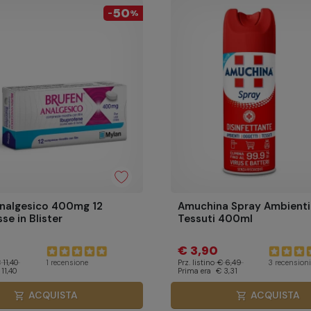
50
-
%
Analgesico 400mg 12
Amuchina Spray Ambienti
e in Blister
Tessuti 400ml
€ 3,90
 11,40
Prz. listino
€ 6,49
1 recensione
3 recensioni
11,40
Prima era
€ 3,31
ACQUISTA
ACQUISTA
shopping_cart
shopping_cart