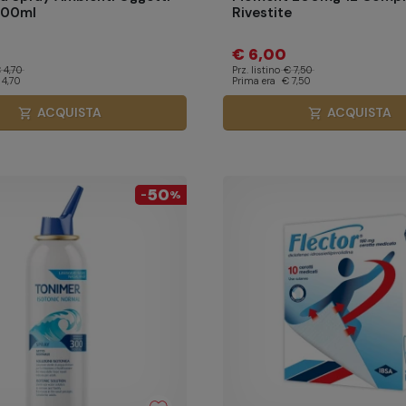
100ml
Rivestite
€ 6,00
 4,70
Prz. listino
€ 7,50
 4,70
Prima era
€ 7,50
ACQUISTA
ACQUISTA
shopping_cart
shopping_cart
50
-
%