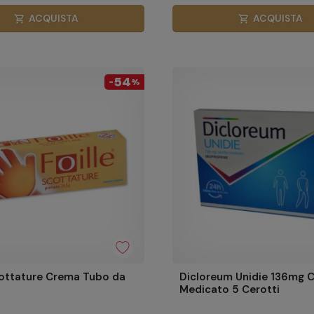
ACQUISTA
ACQUISTA
shopping_cart
shopping_cart
54
-
%
cottature Crema Tubo da
Dicloreum Unidie 136mg 
Medicato 5 Cerotti