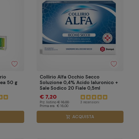
rio
Collirio Alfa Occhio Secco
ea 50 g
Soluzione 0,4% Acido Ialuronico +
Sale Sodico 20 Fiale 0,5ml
€ 7,20
Prz. listino
€ 16,00
3 recensioni
Prima era
€ 16,00
ACQUISTA
shopping_cart