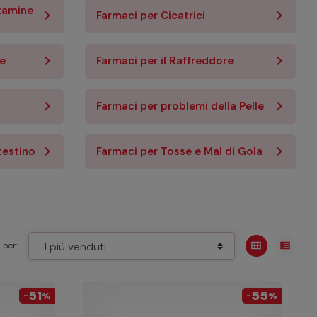
itamine
Farmaci per Cicatrici
le
Farmaci per il Raffreddore
Farmaci per problemi della Pelle
testino
Farmaci per Tosse e Mal di Gola
view_module
view_list
 per:
51
55
-
%
-
%