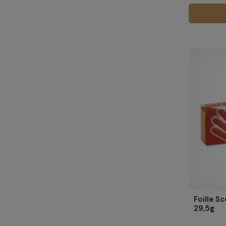
Foille S
29,5g