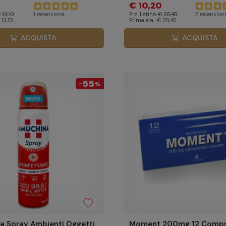
€ 10,20
 13,10
Prz. listino
€ 20,40
1 recensione
2 recensioni
 13,10
Prima era
€ 20,40
ACQUISTA
ACQUISTA
shopping_cart
shopping_cart
55
-
%
a Spray Ambienti Oggetti
Moment 200mg 12 Compr