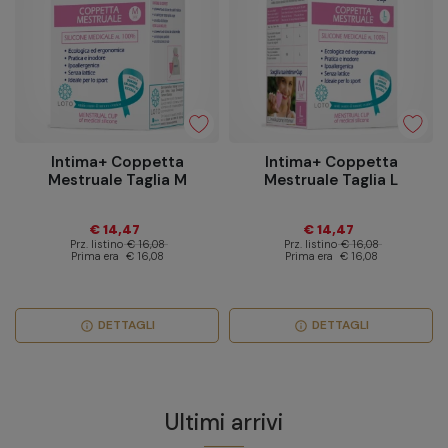
Intima+ Coppetta
Intima+ Coppetta
Mestruale Taglia M
Mestruale Taglia L
€ 14,47
€ 14,47
Prz. listino
€ 16,08
Prz. listino
€ 16,08
Prima era
€ 16,08
Prima era
€ 16,08
DETTAGLI
DETTAGLI
info
info
Ultimi arrivi