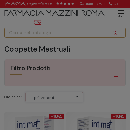
local_shipping
Gratis da €49
call
Contatti
menu
Menu
Coppette Mestruali
Filtro Prodotti
Ordina per:
10
10
-
%
-
%