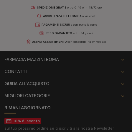
SPEDIZIONE GRATIS
oltre € 49 e in 48/72 ore
ASSISTENZA TELEFONICA
o via chat
PAGAMENTI SICURI
e con tutte le carte
RESO GARANTITO
entro 14 giorni
AMPIO ASSORTIMENTO
con disponibilità immediata
FARMACIA MAZZINI ROMA

CONTATTI

GUIDA ALL'ACQUISTO

MIGLIORI CATEGORIE

RIMANI AGGIORNATO
mail_outline
10% di sconto
sul tuo prossimo ordine se ti iscriviti alla nostra Newsletter.