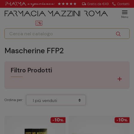
local_shipping
Gratis da €49
call
Contatti
menu
Menu
Mascherine FFP2
Filtro Prodotti
Ordina per:
10
10
-
%
-
%