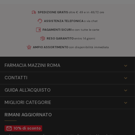
SPEDIZIONE GRATIS
oltre € 49 e in 48/72 ore
ASSISTENZA TELEFONICA
o via chat
PAGAMENTI SICURI
e con tutte le carte
RESO GARANTITO
entro 14 giorni
AMPIO ASSORTIMENTO
con disponibilità immediata
FARMACIA MAZZINI ROMA

CONTATTI

GUIDA ALL'ACQUISTO

MIGLIORI CATEGORIE

RIMANI AGGIORNATO
mail_outline
10% di sconto