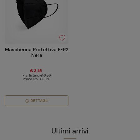
Mascherina Protettiva FFP2
Nera
€ 3,15
Prz. listino
€ 3,50
Prima era
€ 3,50
DETTAGLI
info
Ultimi arrivi