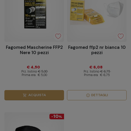
Fagomed Mascherine FFP2
Fagomed ffp2 nr bianca 10
Nere 10 pezzi
pezzi
€ 4,50
€ 6,08
Prz. listino
€ 5,00
Prz. listino
€ 6,75
Prima era
€ 5,00
Prima era
€ 6,75
ACQUISTA
DETTAGLI
shopping_cart
info
10
-
%