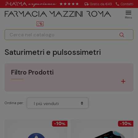
local_shipping
Gratis da €49
call
Contatti
menu
Menu
Saturimetri e pulsossimetri
Filtro Prodotti
Ordina per:
10
10
-
%
-
%