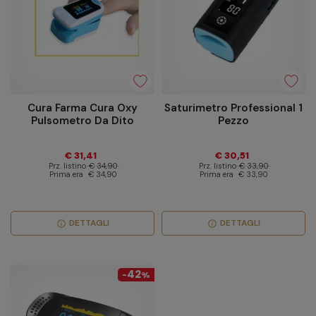
Cura Farma Cura Oxy
Saturimetro Professional 1
Pulsometro Da Dito
Pezzo
€ 31,41
€ 30,51
Prz. listino
€ 34,90
Prz. listino
€ 33,90
Prima era
€ 34,90
Prima era
€ 33,90
DETTAGLI
DETTAGLI
info
info
42
-
%