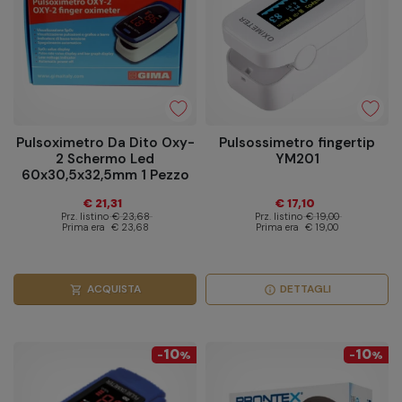
Pulsoximetro Da Dito Oxy-
Pulsossimetro fingertip
2 Schermo Led
YM201
60x30,5x32,5mm 1 Pezzo
€ 21,31
€ 17,10
Prz. listino
€ 23,68
Prz. listino
€ 19,00
Prima era
€ 23,68
Prima era
€ 19,00
ACQUISTA
DETTAGLI
shopping_cart
info
10
10
-
%
-
%