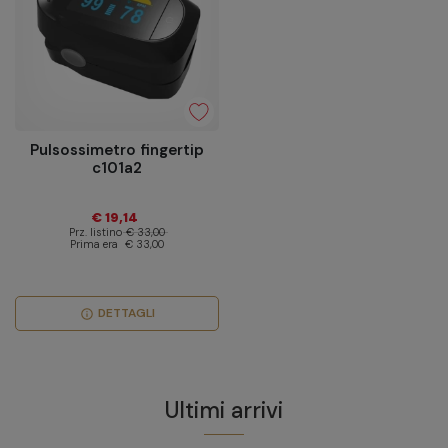
Pulsossimetro fingertip
c101a2
€ 19,14
Prz. listino
€ 33,00
Prima era
€ 33,00
DETTAGLI
info
Ultimi arrivi