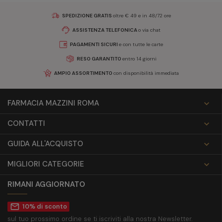
SPEDIZIONE GRATIS
oltre € 49 e in 48/72 ore
ASSISTENZA TELEFONICA
o via chat
PAGAMENTI SICURI
e con tutte le carte
RESO GARANTITO
entro 14 giorni
AMPIO ASSORTIMENTO
con disponibilità immediata
FARMACIA MAZZINI ROMA

CONTATTI

GUIDA ALL'ACQUISTO

MIGLIORI CATEGORIE

RIMANI AGGIORNATO
mail_outline
10% di sconto
sul tuo prossimo ordine se ti iscriviti alla nostra Newsletter.