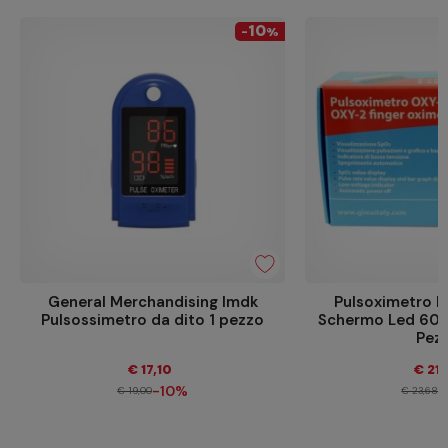
10
-
%
General Merchandising Imdk
Pulsoximetro D
Pulsossimetro da dito 1 pezzo
Schermo Led 60x
Pez
€ 17,10
€ 21,
-10%
-
€ 19,00
€ 23,68