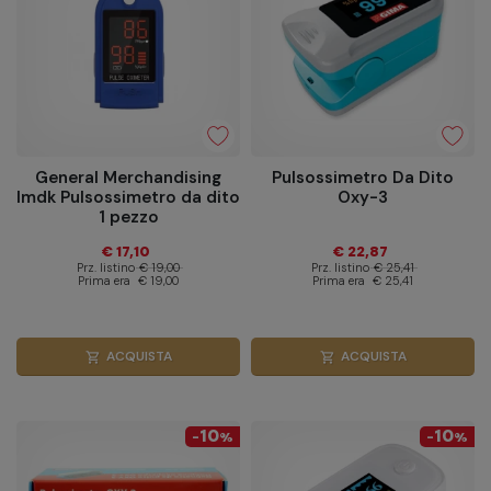
General Merchandising
Pulsossimetro Da Dito
Imdk Pulsossimetro da dito
Oxy-3
1 pezzo
€ 17,10
€ 22,87
Prz. listino
€ 19,00
Prz. listino
€ 25,41
Prima era
€ 19,00
Prima era
€ 25,41
ACQUISTA
ACQUISTA
shopping_cart
shopping_cart
10
10
-
%
-
%