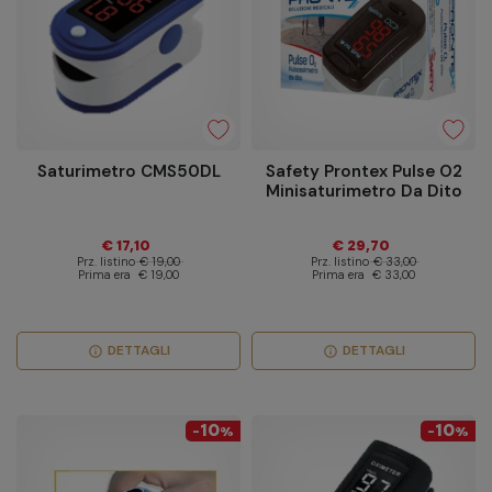
Saturimetro CMS50DL
Safety Prontex Pulse O2
Minisaturimetro Da Dito
€ 17,10
€ 29,70
Prz. listino
€ 19,00
Prz. listino
€ 33,00
Prima era
€ 19,00
Prima era
€ 33,00
DETTAGLI
DETTAGLI
info
info
10
10
-
%
-
%