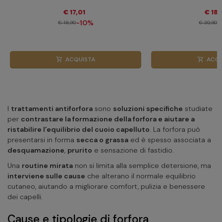
€ 17,01
€ 18,
-10%
-
€ 18,90
€ 20,90
ACQUISTA
ACQU
shopping_cart
shopping_cart
I
trattamenti antiforfora
sono
soluzioni specifiche
studiate
per
contrastare la formazione della forfora e aiutare a
ristabilire l’equilibrio del cuoio capelluto
. La forfora può
presentarsi in forma
secca o grassa
ed è spesso associata a
desquamazione
,
prurito
e sensazione di fastidio.
Una
routine mirata
non si limita alla semplice detersione, ma
interviene sulle cause
che alterano il normale equilibrio
cutaneo, aiutando a migliorare comfort, pulizia e benessere
dei capelli.
Cause e tipologie di forfora