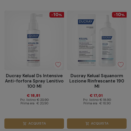
10
10
-
%
-
%
Ducray Kelual Ds Intensive
Ducray Kelual Squanorm
Anti-forfora Spray Lenitivo
Lozione Rinfrescante 190
100 Ml
Ml
€ 18,81
€ 17,01
Prz. listino
€ 20,90
Prz. listino
€ 18,90
Prima era
€ 20,90
Prima era
€ 18,90
ACQUISTA
ACQUISTA
shopping_cart
shopping_cart