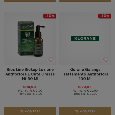
10
10
-
%
-
%
Bios Line Biokap Lozione
Klorane Galanga
Antiforfora E Cute Grassa
Trattamento Antiforfora
Nf 50 Ml
100 Ml
€ 18,90
€ 20,61
Prz. listino
€ 21,00
Prz. listino
€ 22,90
Prima era
€ 21,00
Prima era
€ 22,90
ACQUISTA
ACQUISTA
shopping_cart
shopping_cart