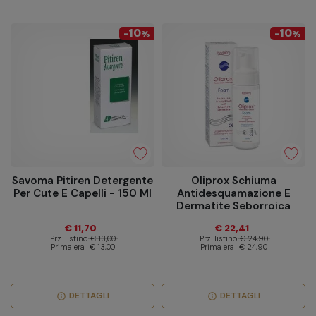
10
10
-
%
-
%
Savoma Pitiren Detergente
Oliprox Schiuma
Per Cute E Capelli - 150 Ml
Antidesquamazione E
Dermatite Seborroica
Cuoio Capelluto E Pelle 150
€ 11,70
€ 22,41
Ml
Prz. listino
€ 13,00
Prz. listino
€ 24,90
Prima era
€ 13,00
Prima era
€ 24,90
DETTAGLI
DETTAGLI
info
info