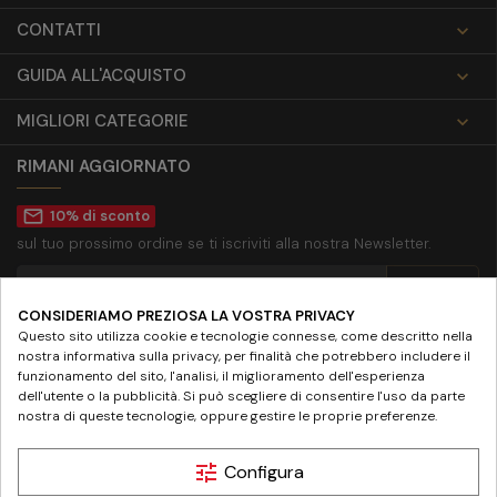
CONTATTI

GUIDA ALL'ACQUISTO

MIGLIORI CATEGORIE

RIMANI AGGIORNATO
mail_outline
10% di sconto
sul tuo prossimo ordine se ti iscriviti alla nostra Newsletter.
CONSIDERIAMO PREZIOSA LA VOSTRA PRIVACY
Accetto la
privacy policy
Questo sito utilizza cookie e tecnologie connesse, come descritto nella
nostra informativa sulla privacy, per finalità che potrebbero includere il
SEGUICI SU
funzionamento del sito, l'analisi, il miglioramento dell'esperienza
dell'utente o la pubblicità. Si può scegliere di consentire l'uso da parte
nostra di queste tecnologie, oppure gestire le proprie preferenze.
tune
Configura