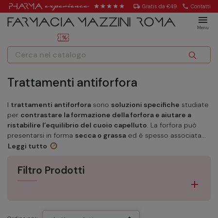
local_shipping
Gratis da €49
call
Contatti
menu
Menu
Trattamenti antiforfora
I
trattamenti antiforfora
sono
soluzioni specifiche
studiate
per
contrastare la formazione della forfora e aiutare a
ristabilire l’equilibrio del cuoio capelluto
. La forfora può
presentarsi in forma
secca o grassa
ed è spesso associata...
Leggi tutto
Filtro Prodotti