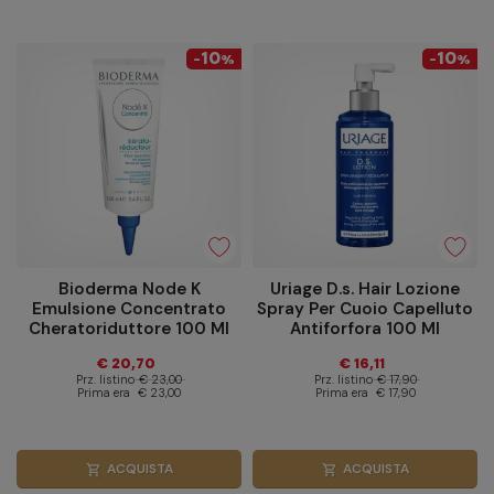
10
10
-
%
-
%
Bioderma Node K
Uriage D.s. Hair Lozione
Emulsione Concentrato
Spray Per Cuoio Capelluto
Cheratoriduttore 100 Ml
Antiforfora 100 Ml
€ 20,70
€ 16,11
Prz. listino
€ 23,00
Prz. listino
€ 17,90
Prima era
€ 23,00
Prima era
€ 17,90
ACQUISTA
ACQUISTA
shopping_cart
shopping_cart