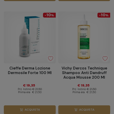
10
10
-
%
-
%
Cieffe Derma Lozione
Vichy Dercos Technique
Dermosile Forte 100 Ml
Shampoo Anti Dandruff
Acqua Mousse 200 Ml
€ 19,35
€ 19,35
Prz. listino
€ 21,50
Prz. listino
€ 21,50
Prima era
€ 21,50
Prima era
€ 21,50
ACQUISTA
ACQUISTA
shopping_cart
shopping_cart