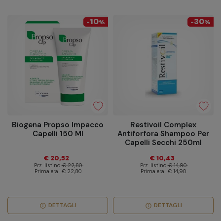
10
30
-
%
-
%
Biogena Propso Impacco
Restivoil Complex
Capelli 150 Ml
Antiforfora Shampoo Per
Capelli Secchi 250ml
€ 20,52
€ 10,43
Prz. listino
€ 22,80
Prz. listino
€ 14,90
Prima era
€ 22,80
Prima era
€ 14,90
DETTAGLI
DETTAGLI
info
info