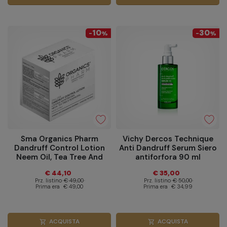
10
30
-
%
-
%
Sma Organics Pharm
Vichy Dercos Technique
Dandruff Control Lotion
Anti Dandruff Serum Siero
Neem Oil, Tea Tree And
antiforfora 90 ml
Pentavin 6 Fiale Da 6 Ml
€ 44,10
€ 35,00
Prz. listino
€ 49,00
Prz. listino
€ 50,00
Prima era
€ 49,00
Prima era
€ 34,99
ACQUISTA
ACQUISTA
shopping_cart
shopping_cart