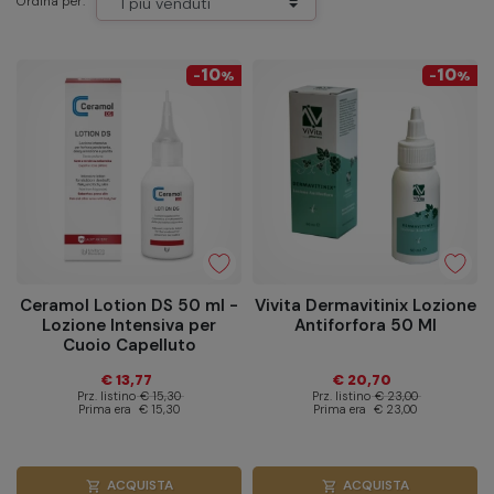
Ordina per:
10
10
-
%
-
%
Ceramol Lotion DS 50 ml -
Vivita Dermavitinix Lozione
Lozione Intensiva per
Antiforfora 50 Ml
Cuoio Capelluto
€ 13,77
€ 20,70
Prz. listino
€ 15,30
Prz. listino
€ 23,00
Prima era
€ 15,30
Prima era
€ 23,00
ACQUISTA
ACQUISTA
shopping_cart
shopping_cart