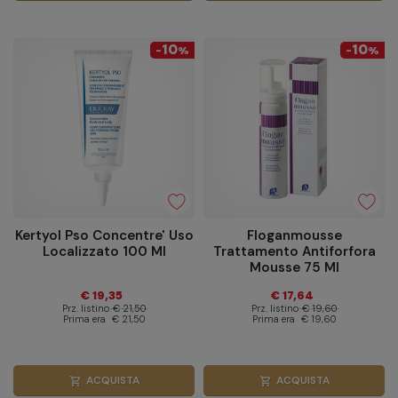
10
10
-
%
-
%
Kertyol Pso Concentre' Uso
Floganmousse
Localizzato 100 Ml
Trattamento Antiforfora
Mousse 75 Ml
€ 19,35
€ 17,64
Prz. listino
€ 21,50
Prz. listino
€ 19,60
Prima era
€ 21,50
Prima era
€ 19,60
ACQUISTA
ACQUISTA
shopping_cart
shopping_cart