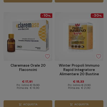
10
30
-
%
-
%
Claremase Orale 20
Winter Propoli Immuno
Flaconcini
Rapid Integratore
Alimentare 20 Bustine
€ 17,91
€ 15,33
Prz. listino
€ 19,90
Prz. listino
€ 21,90
Prima era
€ 19,90
Prima era
€ 21,90
ACQUISTA
ACQUISTA
shopping_cart
shopping_cart