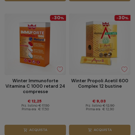
30
30
-
%
-
%
Winter Immunoforte
Winter Propoli Acetil 600
Vitamina C 1000 retard 24
Complex 12 bustine
compresse
€ 12,25
€ 9,03
Prz. listino
€ 17,50
Prz. listino
€ 12,90
Prima era
€ 17,50
Prima era
€ 12,90
ACQUISTA
ACQUISTA
shopping_cart
shopping_cart