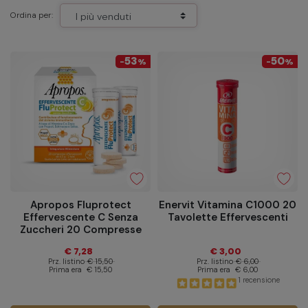
Ordina per:
53
50
-
%
-
%
Apropos Fluprotect
Enervit Vitamina C1000 20
Effervescente C Senza
Tavolette Effervescenti
Zuccheri 20 Compresse
€ 7,28
€ 3,00
Prz. listino
€ 15,50
Prz. listino
€ 6,00
Prima era
€ 15,50
Prima era
€ 6,00
1 recensione