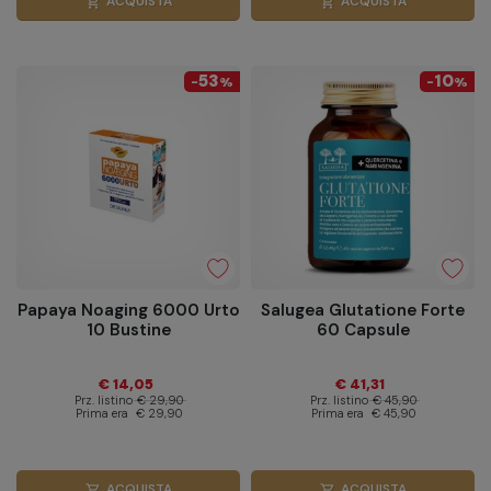
ACQUISTA
ACQUISTA
shopping_cart
shopping_cart
53
10
-
%
-
%
Papaya Noaging 6000 Urto
Salugea Glutatione Forte
10 Bustine
60 Capsule
€ 14,05
€ 41,31
Prz. listino
€ 29,90
Prz. listino
€ 45,90
Prima era
€ 29,90
Prima era
€ 45,90
ACQUISTA
ACQUISTA
shopping_cart
shopping_cart