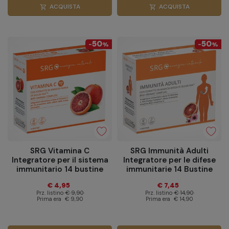
ACQUISTA
ACQUISTA
shopping_cart
shopping_cart
50
50
-
%
-
%
SRG Vitamina C
SRG Immunità Adulti
Integratore per il sistema
Integratore per le difese
immunitario 14 bustine
immunitarie 14 Bustine
€ 4,95
€ 7,45
Prz. listino
€ 9,90
Prz. listino
€ 14,90
Prima era
€ 9,90
Prima era
€ 14,90