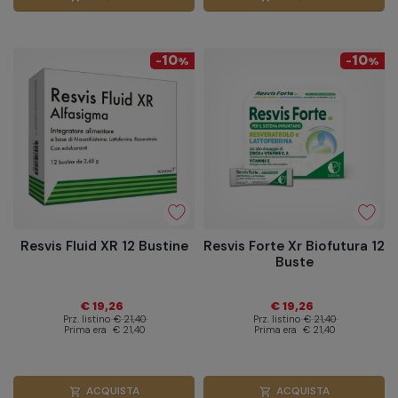
10
10
-
%
-
%
Resvis Fluid XR 12 Bustine
Resvis Forte Xr Biofutura 12
Buste
€ 19,26
€ 19,26
Prz. listino
€ 21,40
Prz. listino
€ 21,40
Prima era
€ 21,40
Prima era
€ 21,40
ACQUISTA
ACQUISTA
shopping_cart
shopping_cart