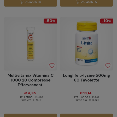
ACQUISTA
ACQUISTA
shopping_cart
shopping_cart
50
10
-
%
-
%
Multivitamix Vitamina C
Longlife L-lysine 500mg
1000 20 Compresse
60 Tavolette
Effervescenti
€ 4,95
€ 13,14
Prz. listino
€ 9,90
Prz. listino
€ 14,60
Prima era
€ 9,90
Prima era
€ 14,60