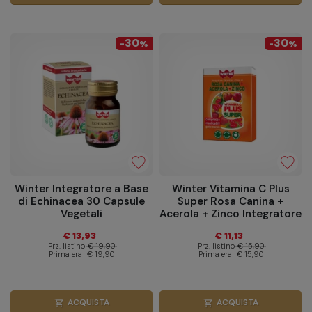
30
30
-
%
-
%
Winter Integratore a Base
Winter Vitamina C Plus
di Echinacea 30 Capsule
Super Rosa Canina +
Vegetali
Acerola + Zinco Integratore
Alimentare 30 Compresse
€ 13,93
€ 11,13
Masticabili
Prz. listino
€ 19,90
Prz. listino
€ 15,90
Prima era
€ 19,90
Prima era
€ 15,90
ACQUISTA
ACQUISTA
shopping_cart
shopping_cart