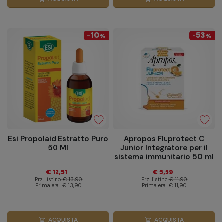
10
53
-
%
-
%
Esi Propolaid Estratto Puro
Apropos Fluprotect C
50 Ml
Junior Integratore per il
sistema immunitario 50 ml
€ 12,51
€ 5,59
Prz. listino
€ 13,90
Prz. listino
€ 11,90
Prima era
€ 13,90
Prima era
€ 11,90
ACQUISTA
ACQUISTA
shopping_cart
shopping_cart