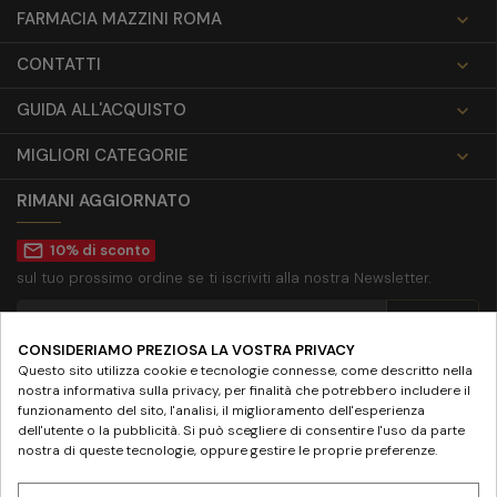
FARMACIA MAZZINI ROMA

CONTATTI

GUIDA ALL'ACQUISTO

MIGLIORI CATEGORIE

RIMANI AGGIORNATO
mail_outline
10% di sconto
sul tuo prossimo ordine se ti iscriviti alla nostra Newsletter.
CONSIDERIAMO PREZIOSA LA VOSTRA PRIVACY
Accetto la
privacy policy
Questo sito utilizza cookie e tecnologie connesse, come descritto nella
nostra informativa sulla privacy, per finalità che potrebbero includere il
SEGUICI SU
funzionamento del sito, l'analisi, il miglioramento dell'esperienza
dell'utente o la pubblicità. Si può scegliere di consentire l'uso da parte
nostra di queste tecnologie, oppure gestire le proprie preferenze.