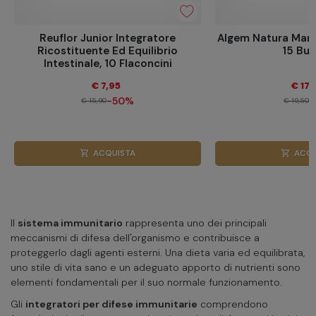
Reuflor Junior Integratore
Algem Natura Man
Ricostituente Ed Equilibrio
15 Bus
Intestinale, 10 Flaconcini
€ 7,95
€ 17,
-50%
-
€ 15,90
€ 19,50
ACQUISTA
ACQU
shopping_cart
shopping_cart
Il
sistema immunitario
rappresenta uno dei principali
meccanismi di difesa dell'organismo e contribuisce a
proteggerlo dagli agenti esterni. Una dieta varia ed equilibrata,
uno stile di vita sano e un adeguato apporto di nutrienti sono
elementi fondamentali per il suo normale funzionamento.
Gli
integratori per difese immunitarie
comprendono