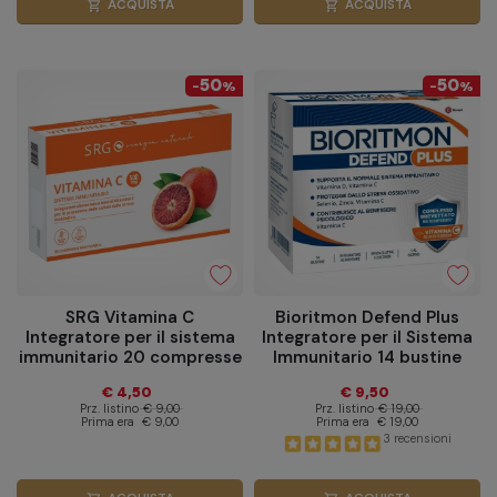
ACQUISTA
ACQUISTA
shopping_cart
shopping_cart
50
50
-
%
-
%
SRG Vitamina C
Bioritmon Defend Plus
Integratore per il sistema
Integratore per il Sistema
immunitario 20 compresse
Immunitario 14 bustine
€ 4,50
€ 9,50
Prz. listino
€ 9,00
Prz. listino
€ 19,00
Prima era
€ 9,00
Prima era
€ 19,00
3 recensioni