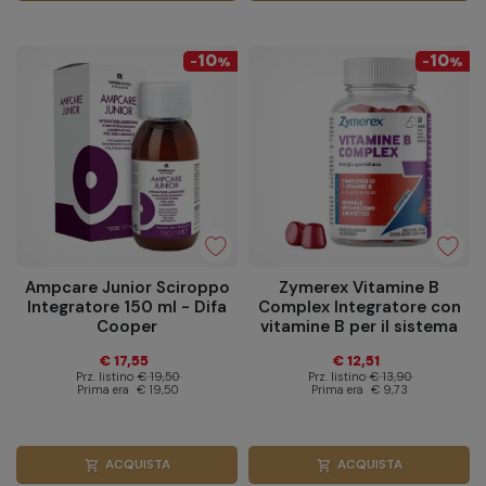
10
10
-
%
-
%
Ampcare Junior Sciroppo
Zymerex Vitamine B
Integratore 150 ml - Difa
Complex Integratore con
Cooper
vitamine B per il sistema
immunitario 60 gummies
€ 17,55
€ 12,51
Prz. listino
€ 19,50
Prz. listino
€ 13,90
Prima era
€ 19,50
Prima era
€ 9,73
ACQUISTA
ACQUISTA
shopping_cart
shopping_cart