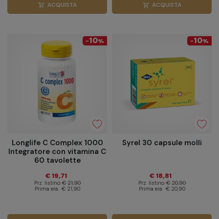
ACQUISTA
ACQUISTA
shopping_cart
shopping_cart
10
10
-
%
-
%
Longlife C Complex 1000
Syrel 30 capsule molli
Integratore con vitamina C
60 tavolette
€ 19,71
€ 18,81
Prz. listino
€ 21,90
Prz. listino
€ 20,90
Prima era
€ 21,90
Prima era
€ 20,90