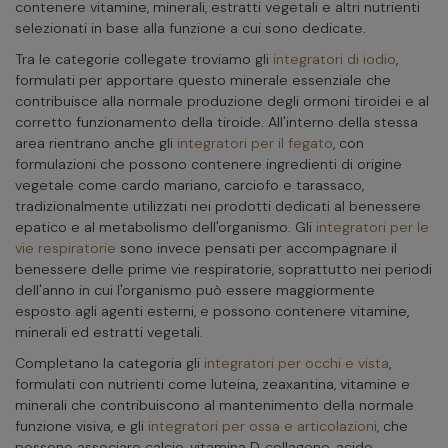
contenere vitamine, minerali, estratti vegetali e altri nutrienti
selezionati in base alla funzione a cui sono dedicate.
Tra le categorie collegate troviamo gli
integratori di iodio
,
formulati per apportare questo minerale essenziale che
contribuisce alla normale produzione degli ormoni tiroidei e al
corretto funzionamento della tiroide. All'interno della stessa
area rientrano anche gli
integratori per il fegato
, con
formulazioni che possono contenere ingredienti di origine
vegetale come cardo mariano, carciofo e tarassaco,
tradizionalmente utilizzati nei prodotti dedicati al benessere
epatico e al metabolismo dell'organismo. Gli
integratori per le
vie respiratorie
sono invece pensati per accompagnare il
benessere delle prime vie respiratorie, soprattutto nei periodi
dell'anno in cui l'organismo può essere maggiormente
esposto agli agenti esterni, e possono contenere vitamine,
minerali ed estratti vegetali.
Completano la categoria gli
integratori per occhi e vista
,
formulati con nutrienti come luteina, zeaxantina, vitamine e
minerali che contribuiscono al mantenimento della normale
funzione visiva, e gli
integratori per ossa e articolazioni
, che
possono associare calcio, vitamina D, collagene, acido