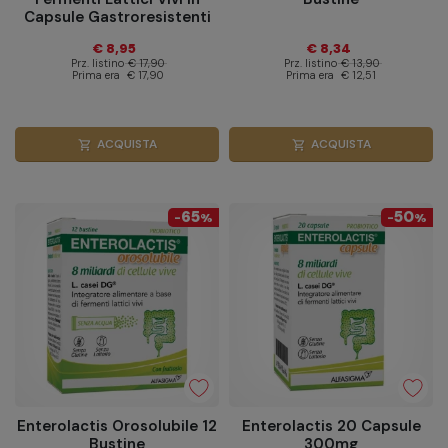
Capsule Gastroresistenti
30cps
€ 8,95
€ 8,34
Prz. listino
€ 17,90
Prz. listino
€ 13,90
Prima era
€ 17,90
Prima era
€ 12,51
ACQUISTA
ACQUISTA
shopping_cart
shopping_cart
65
50
-
%
-
%
Enterolactis Orosolubile 12
Enterolactis 20 Capsule
Bustine
300mg