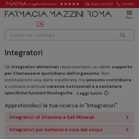
local_shipping
Gratis da €49
call
Contatti
menu
Menu
Integratori
Gli
integratori alimentari
rappresentano un valido
supporto
per il benessere quotidiano dell’organismo
. Non
sostituiscono una dieta equilibrata, ma
possono contribuire
a colmare eventuali
carenze nutrizionali e a sostenere
specifiche funzioni fisiologiche
...
Leggi tutto
Approfondisci la tua ricerca in "Integratori"
Integratori di Vitamine e Sali Minerali
Integratori per bellezza e cura del corpo