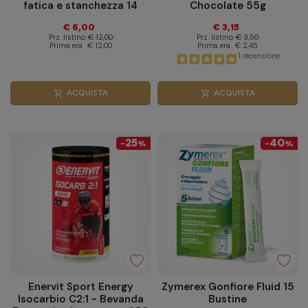
fatica e stanchezza 14
Chocolate 55g
Bustine
€ 6,00
€ 3,15
Prz. listino
€ 12,00
Prz. listino
€ 3,50
Prima era
€ 12,00
Prima era
€ 2,45
1 recensione
ACQUISTA
ACQUISTA
shopping_cart
shopping_cart
25
40
-
%
-
%
Enervit Sport Energy
Zymerex Gonfiore Fluid 15
Isocarbio C2:1 - Bevanda
Bustine