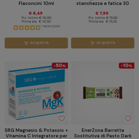
Flaconcini 10ml
stanchezza e fatica 30
Compresse
€ 8,45
€ 7,50
Prz. listino
€ 16,90
Prz. listino
€ 15,00
Prima era
€ 16,90
Prima era
€ 15,00
1 recensione
ACQUISTA
ACQUISTA
shopping_cart
shopping_cart
50
10
-
%
-
%
SRG Magnesio & Potassio +
EnerZona Barretta
Vitamina C Integratore per
Sostitutiva di Pasto Dark