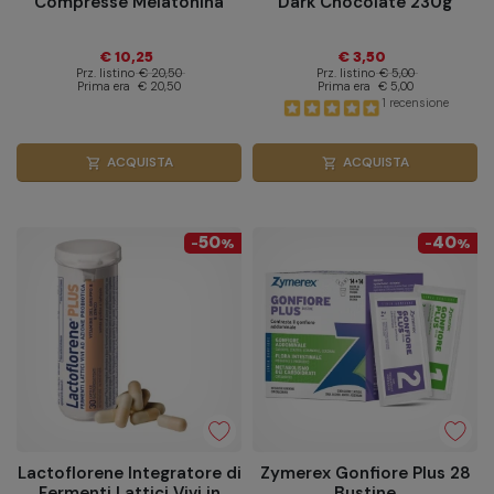
Compresse Melatonina
Dark Chocolate 230g
€ 10,25
€ 3,50
Prz. listino
€ 20,50
Prz. listino
€ 5,00
Prima era
€ 20,50
Prima era
€ 5,00
1 recensione
ACQUISTA
ACQUISTA
shopping_cart
shopping_cart
50
40
-
%
-
%
Lactoflorene Integratore di
Zymerex Gonfiore Plus 28
Fermenti Lattici Vivi in
Bustine