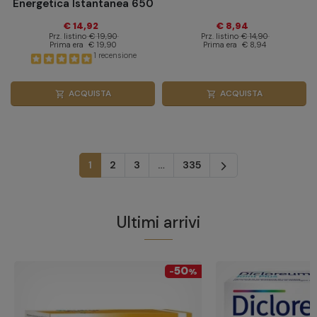
Energetica Istantanea 650
g
€ 14,92
€ 8,94
Prz. listino
€ 19,90
Prz. listino
€ 14,90
Prima era
€ 19,90
Prima era
€ 8,94
1 recensione
ACQUISTA
ACQUISTA
shopping_cart
shopping_cart
Successivo
1
2
3
…
335
arrow_forward_ios
Ultimi arrivi
50
-
%