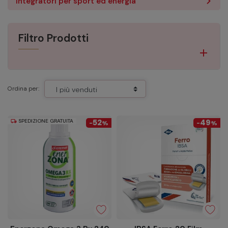
Integratori per sport ed energia
Filtro Prodotti
Ordina per:
SPEDIZIONE GRATUITA
52
49
local_shipping
-
%
-
%