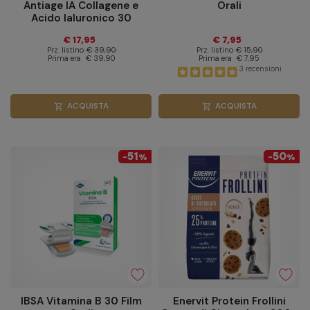
Antiage IA Collagene e
Orali
Acido Ialuronico 30
Bustine
€ 17,95
€ 7,95
Prz. listino
€ 39,90
Prz. listino
€ 15,90
Prima era
€ 39,90
Prima era
€ 7,95
3 recensioni
ACQUISTA
ACQUISTA
shopping_cart
shopping_cart
51
50
-
%
-
%
IBSA Vitamina B 30 Film
Enervit Protein Frollini