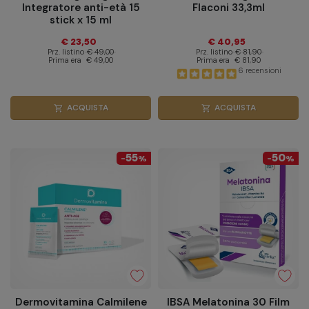
Integratore anti-età 15
Flaconi 33,3ml
stick x 15 ml
€ 23,50
€ 40,95
Prz. listino
€ 49,00
Prz. listino
€ 81,90
Prima era
€ 49,00
Prima era
€ 81,90
6 recensioni
ACQUISTA
ACQUISTA
shopping_cart
shopping_cart
55
50
-
%
-
%
Dermovitamina Calmilene
IBSA Melatonina 30 Film