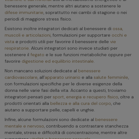
benessere generale, mentre altri aiutano a sostenere le
difese immunitarie
, soprattutto nei cambi di stagione o nei
periodi di maggiore stress fisico.
Esistono inoltre integratori dedicati al benessere di
ossa,
muscoli e articolazioni
, formulazioni per supportare
occhi e
vista
e prodotti utili per favorire il benessere delle
vie
respiratorie
. Alcuni integratori sono invece studiati per
sostenere il
fegato
e le sue funzioni metaboliche oppure per
favorire
digestione ed equilibrio intestinale
.
Non mancano soluzioni dedicate al
benessere
cardiovascolare
, all’
apparato urinario
e alla
salute femminile
,
con formulazioni specifiche per le diverse esigenze della
donna nelle varie fasi della vita. Accanto a questi, troviamo
integratori pensati per
sport, energia e recupero fisico
, oltre a
prodotti orientati alla
bellezza e alla cura del corpo
, che
aiutano a supportare pelle, capelli e unghie.
Infine, alcune formulazioni sono dedicate al
benessere
mentale e nervoso
, contribuendo a contrastare stanchezza
mentale, stress e difficoltà di concentrazione, mentre altre
supportano
vitalità e benessere sessuale
.