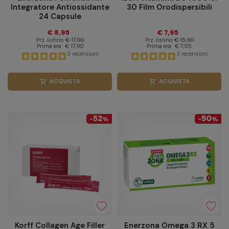
Integratore Antiossidante
30 Film Orodispersibili
24 Capsule
€ 8,95
€ 7,95
Prz. listino
€ 17,90
Prz. listino
€ 15,90
Prima era
€ 17,90
Prima era
€ 7,95
3 recensioni
3 recensioni
ACQUISTA
ACQUISTA
shopping_cart
shopping_cart
52
50
-
%
-
%
Korff Collagen Age Filler
Enerzona Omega 3 RX 5