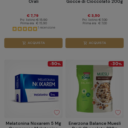
Orali
Gocce di Cioccolato 200g
€ 7,79
€ 3,50
Prz. listino
€ 15,90
Prz. listino
€ 7,00
Prima era
€ 15,90
Prima era
€ 7,00
1 recensione
ACQUISTA
ACQUISTA
shopping_cart
shopping_cart
50
30
-
%
-
%
Melatonina Noxarem 5 Mg
Enerzona Balance Muesli