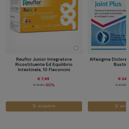
Reuflor Junior Integratore
Alfasigma Diclore
Ricostituente Ed Equilibrio
Bustin
Intestinale, 10 Flaconcini
€ 7,95
€ 24,
-50%
-
€ 15,90
€ 27,50
ACQUISTA
ACQU
shopping_cart
shopping_cart