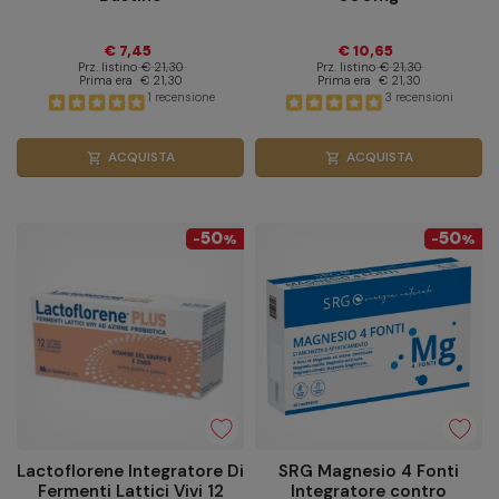
€ 7,45
€ 10,65
Prz. listino
€ 21,30
Prz. listino
€ 21,30
Prima era
€ 21,30
Prima era
€ 21,30
1 recensione
3 recensioni
ACQUISTA
ACQUISTA
shopping_cart
shopping_cart
50
50
-
%
-
%
Lactoflorene Integratore Di
SRG Magnesio 4 Fonti
Fermenti Lattici Vivi 12
Integratore contro