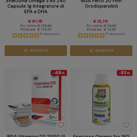
Enerzona Omega 3 Rx 240
IBSA Ferro 20 Film
Capsule 1g Integratore di
Orodispersibili
EPA e DHA
€ 67,15
€ 12,70
Prz. listino
€ 139,90
Prz. listino
€ 24,90
Prima era
€ 139,90
Prima era
€ 24,90
91 recensioni
17 recensioni
ACQUISTA
ACQUISTA
shopping_cart
shopping_cart
48
53
-
%
-
%
IBSA Vitamina D3 2000 UI
Enerzona Omega 3rx 180