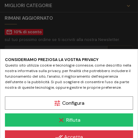
MIGLIORI CATEGORIE

RIMANI AGGIORNATO
mail_outline
10% di sconto
sul tuo prossimo ordine se ti iscriviti alla nostra Newsletter.
CONSIDERIAMO PREZIOSA LA VOSTRA PRIVACY
Accetto la
privacy policy
Questo sito utilizza cookie e tecnologie connesse, come descritto nella
nostra informativa sulla privacy, per finalità che potrebbero includere il
SEGUICI SU
funzionamento del sito, l'analisi, il miglioramento dell'esperienza
dell'utente o la pubblicità. Si può scegliere di consentire l'uso da parte
nostra di queste tecnologie, oppure gestire le proprie preferenze.
tune
Configura
© 2024 www.farmaciamazziniroma.it | Farmacia Mazzini SNC - Piazza Giuseppe
clear
Rifiuta
Mazzini 19 - 00195 Roma | P.IVA 05097731003 - REA RM-837075
done_all
Accetta