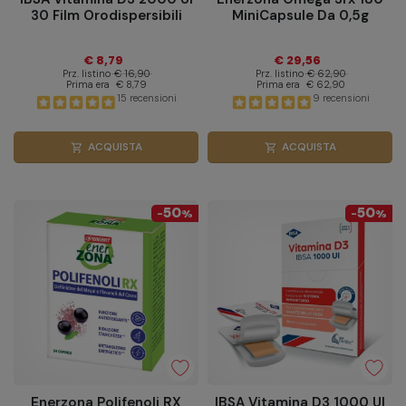
30 Film Orodispersibili
MiniCapsule Da 0,5g
€ 8,79
€ 29,56
Prz. listino
€ 16,90
Prz. listino
€ 62,90
Prima era
€ 8,79
Prima era
€ 62,90
15 recensioni
9 recensioni
ACQUISTA
ACQUISTA
shopping_cart
shopping_cart
50
50
-
%
-
%
Enerzona Polifenoli RX
IBSA Vitamina D3 1000 UI