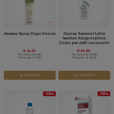
Aveeno Spray Dopo Doccia
Ducray Sensinol Latte
lenitivo fisioprotettivo
Corpo per pelli con prurito
400ml
€ 14,23
€ 20,65
Prz. listino
€ 15,81
Prz. listino
€ 29,50
Prima era
€ 7,90
Prima era
€ 29,50
ACQUISTA
ACQUISTA
shopping_cart
shopping_cart
10
10
-
%
-
%