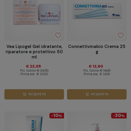
Vea Lipogel Gel idratante,
Connettivinabio Crema 25
riparatore e protettivo 50
g
ml
€ 22,05
€ 12,60
Prz. listino
€ 24,50
Prz. listino
€ 14,00
Prima era
€ 24,50
Prima era
€ 14,00
ACQUISTA
ACQUISTA
shopping_cart
shopping_cart
10
30
-
%
-
%