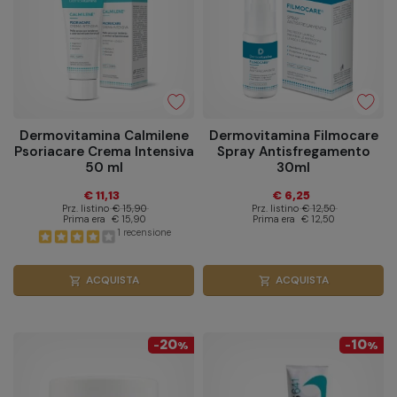
Dermovitamina Calmilene
Dermovitamina Filmocare
Psoriacare Crema Intensiva
Spray Antisfregamento
50 ml
30ml
€ 11,13
€ 6,25
Prz. listino
€ 15,90
Prz. listino
€ 12,50
Prima era
€ 15,90
Prima era
€ 12,50
1 recensione
ACQUISTA
ACQUISTA
shopping_cart
shopping_cart
20
10
-
%
-
%