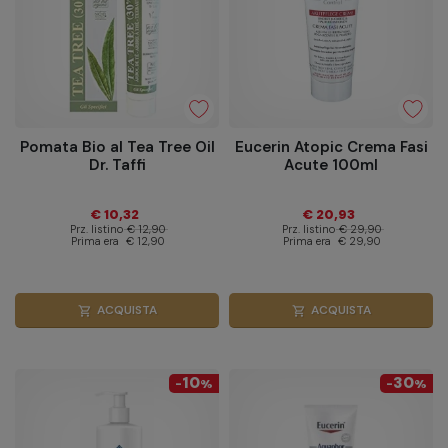
Pomata Bio al Tea Tree Oil
Eucerin Atopic Crema Fasi
Dr. Taffi
Acute 100ml
€ 10,32
€ 20,93
Prz. listino
€ 12,90
Prz. listino
€ 29,90
Prima era
€ 12,90
Prima era
€ 29,90
ACQUISTA
ACQUISTA
shopping_cart
shopping_cart
10
30
-
%
-
%