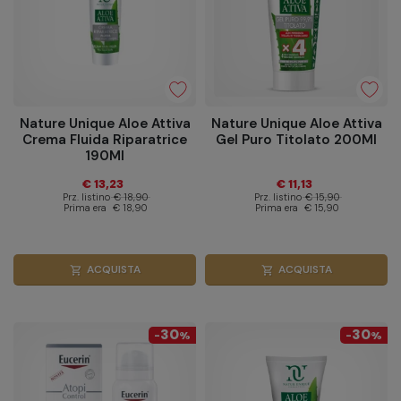
Nature Unique Aloe Attiva
Nature Unique Aloe Attiva
Crema Fluida Riparatrice
Gel Puro Titolato 200Ml
190Ml
€ 13,23
€ 11,13
Prz. listino
€ 18,90
Prz. listino
€ 15,90
Prima era
€ 18,90
Prima era
€ 15,90
ACQUISTA
ACQUISTA
shopping_cart
shopping_cart
30
30
-
%
-
%