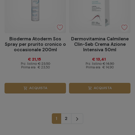
Bioderma Atoderm Sos
Dermovitamina Calmilene
Spray per prurito cronico o
Clin-Seb Crema Azione
occasionale 200ml
Intensiva 50ml
€ 21,15
€ 13,41
Prz. listino
€ 23,50
Prz. listino
€ 14,90
Prima era
€ 23,50
Prima era
€ 14,90
ACQUISTA
ACQUISTA
shopping_cart
shopping_cart
Successivo
1
2
arrow_forward_ios