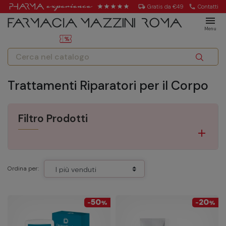
local_shipping
Gratis da €49
call
Contatti
menu
Menu
Trattamenti Riparatori per il Corpo
Filtro Prodotti
Ordina per:
50
20
-
%
-
%