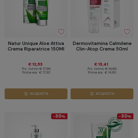
Natur Unique Aloe Attiva
Dermovitamina Calmilene
Crema Riparatrice 150Ml
Clin-Atop Crema 50ml
€ 12,53
€ 13,41
Prz. listino
€ 17,90
Prz. listino
€ 14,90
Prima era
€ 17,90
Prima era
€ 14,90
ACQUISTA
ACQUISTA
shopping_cart
shopping_cart
30
30
-
%
-
%