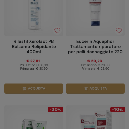
Rilastil Xerolact PB
Eucerin Aquaphor
Balsamo Relipidante
Trattamento riparatore
400ml
per pelli danneggiate 220
ml
€ 27,81
€ 20,23
Prz. listino
€ 30,90
Prz. listino
€ 28,90
Prima era
€ 30,90
Prima era
€ 28,90
ACQUISTA
ACQUISTA
shopping_cart
shopping_cart
30
10
-
%
-
%