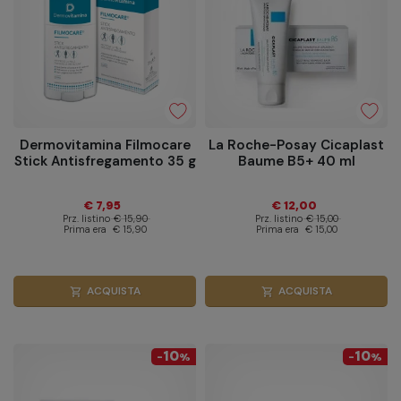
Dermovitamina Filmocare
La Roche-Posay Cicaplast
Stick Antisfregamento 35 g
Baume B5+ 40 ml
€ 7,95
€ 12,00
Prz. listino
€ 15,90
Prz. listino
€ 15,00
Prima era
€ 15,90
Prima era
€ 15,00
ACQUISTA
ACQUISTA
shopping_cart
shopping_cart
10
10
-
%
-
%