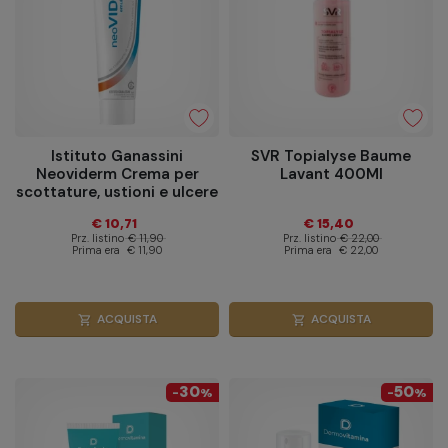
Istituto Ganassini
SVR Topialyse Baume
Neoviderm Crema per
Lavant 400Ml
scottature, ustioni e ulcere
30 ml
€ 10,71
€ 15,40
Prz. listino
€ 11,90
Prz. listino
€ 22,00
Prima era
€ 11,90
Prima era
€ 22,00
ACQUISTA
ACQUISTA
shopping_cart
shopping_cart
30
50
-
%
-
%