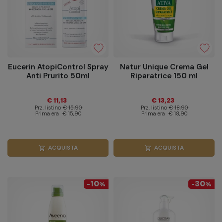
Eucerin AtopiControl Spray
Natur Unique Crema Gel
Anti Prurito 50ml
Riparatrice 150 ml
€ 11,13
€ 13,23
Prz. listino
€ 15,90
Prz. listino
€ 18,90
Prima era
€ 15,90
Prima era
€ 18,90
ACQUISTA
ACQUISTA
shopping_cart
shopping_cart
10
30
-
%
-
%