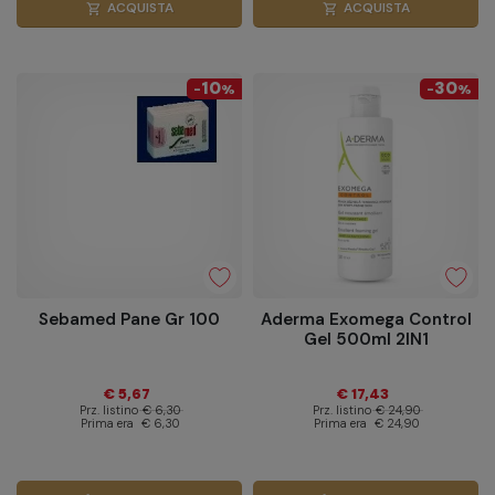
ACQUISTA
ACQUISTA
shopping_cart
shopping_cart
10
30
-
%
-
%
Sebamed Pane Gr 100
Aderma Exomega Control
Gel 500ml 2IN1
€ 5,67
€ 17,43
Prz. listino
€ 6,30
Prz. listino
€ 24,90
Prima era
€ 6,30
Prima era
€ 24,90