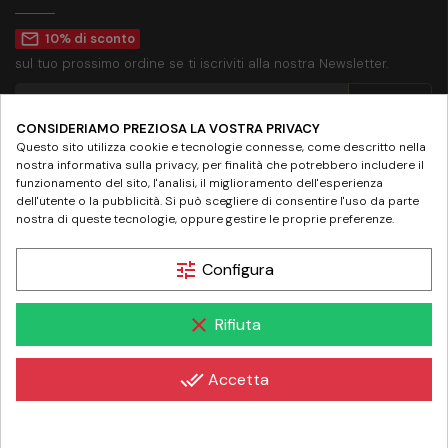
mail_outline
10% di sconto
sul tuo prossimo ordine se ti iscriviti alla nostra Newsletter.
CONSIDERIAMO PREZIOSA LA VOSTRA PRIVACY
Accetto la
privacy policy
Questo sito utilizza cookie e tecnologie connesse, come descritto nella
nostra informativa sulla privacy, per finalità che potrebbero includere il
SEGUICI SU
funzionamento del sito, l'analisi, il miglioramento dell'esperienza
dell'utente o la pubblicità. Si può scegliere di consentire l'uso da parte
nostra di queste tecnologie, oppure gestire le proprie preferenze.
tune
Configura
© 2024 www.farmaciamazziniroma.it | Farmacia Mazzini SNC - Piazza Giuseppe
clear
Rifiuta
Mazzini 19 - 00195 Roma | P.IVA 05097731003 - REA RM-837075
done_all
Accetta