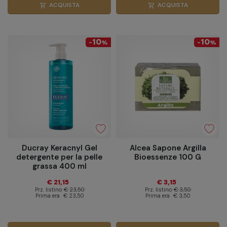
ACQUISTA
ACQUISTA
shopping_cart
shopping_cart
10
10
-
%
-
%
Ducray Keracnyl Gel
Alcea Sapone Argilla
detergente per la pelle
Bioessenze 100 G
grassa 400 ml
€ 21,15
€ 3,15
Prz. listino
€ 23,50
Prz. listino
€ 3,50
Prima era
€ 23,50
Prima era
€ 3,50