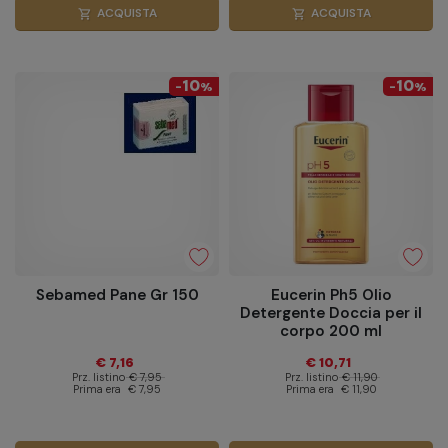
ACQUISTA
ACQUISTA
shopping_cart
shopping_cart
10
10
-
%
-
%
Sebamed Pane Gr 150
Eucerin Ph5 Olio
Detergente Doccia per il
corpo 200 ml
€ 7,16
€ 10,71
Prz. listino
€ 7,95
Prz. listino
€ 11,90
Prima era
€ 7,95
Prima era
€ 11,90