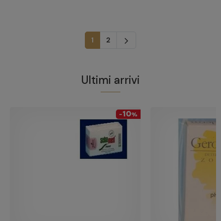
Successivo
1
2
arrow_forward_ios
Ultimi arrivi
10
-
%