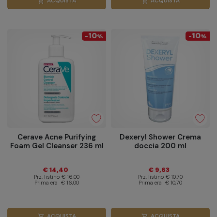
ACQUISTA
ACQUISTA
shopping_cart
shopping_cart
10
10
-
%
-
%
Cerave Acne Purifying
Dexeryl Shower Crema
Foam Gel Cleanser 236 ml
doccia 200 ml
€ 14,40
€ 9,63
Prz. listino
€ 16,00
Prz. listino
€ 10,70
Prima era
€ 16,00
Prima era
€ 10,70
ACQUISTA
ACQUISTA
shopping_cart
shopping_cart