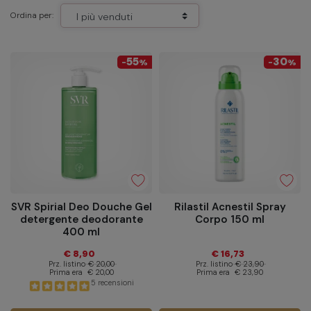
Ordina per:
55
30
-
%
-
%
SVR Spirial Deo Douche Gel
Rilastil Acnestil Spray
detergente deodorante
Corpo 150 ml
400 ml
€ 8,90
€ 16,73
Prz. listino
€ 20,00
Prz. listino
€ 23,90
Prima era
€ 20,00
Prima era
€ 23,90
5 recensioni