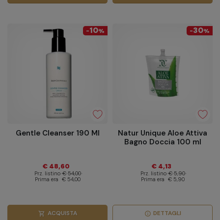
10
30
-
%
-
%
Gentle Cleanser 190 Ml
Natur Unique Aloe Attiva
Bagno Doccia 100 ml
€ 48,60
€ 4,13
Prz. listino
€ 54,00
Prz. listino
€ 5,90
Prima era
€ 54,00
Prima era
€ 5,90
ACQUISTA
DETTAGLI
shopping_cart
info