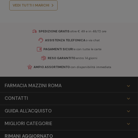
VEDI TUTTI I MARCHI
SPEDIZIONE GRATIS
oltre € 49 e in 48/72 ore
ASSISTENZA TELEFONICA
o via chat
PAGAMENTI SICURI
e con tutte le carte
RESO GARANTITO
entro 14 giorni
AMPIO ASSORTIMENTO
con disponibilità immediata
FARMACIA MAZZINI ROMA

CONTATTI

GUIDA ALL'ACQUISTO

MIGLIORI CATEGORIE

RIMANI AGGIORNATO