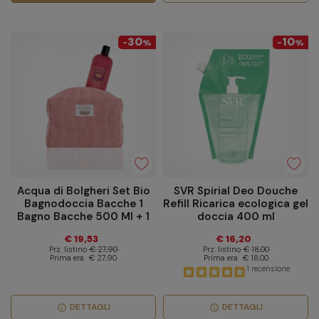
30
10
-
%
-
%
Acqua di Bolgheri Set Bio
SVR Spirial Deo Douche
Bagnodoccia Bacche 1
Refill Ricarica ecologica gel
Bagno Bacche 500 Ml + 1
doccia 400 ml
Pochette
€ 19,53
€ 16,20
Prz. listino
€ 27,90
Prz. listino
€ 18,00
Prima era
€ 27,90
Prima era
€ 18,00
1 recensione
DETTAGLI
DETTAGLI
info
info