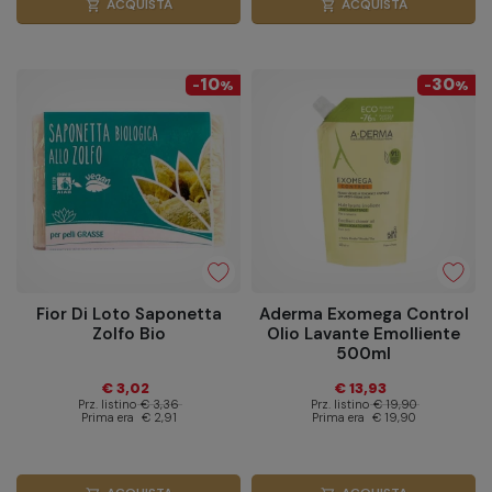
ACQUISTA
ACQUISTA
shopping_cart
shopping_cart
10
30
-
%
-
%
Fior Di Loto Saponetta
Aderma Exomega Control
Zolfo Bio
Olio Lavante Emolliente
500ml
€ 3,02
€ 13,93
Prz. listino
€ 3,36
Prz. listino
€ 19,90
Prima era
€ 2,91
Prima era
€ 19,90