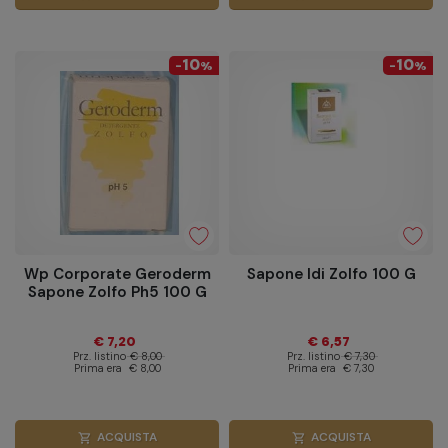
10
10
-
%
-
%
Wp Corporate Geroderm
Sapone Idi Zolfo 100 G
Sapone Zolfo Ph5 100 G
€ 7,20
€ 6,57
Prz. listino
€ 8,00
Prz. listino
€ 7,30
Prima era
€ 8,00
Prima era
€ 7,30
ACQUISTA
ACQUISTA
shopping_cart
shopping_cart