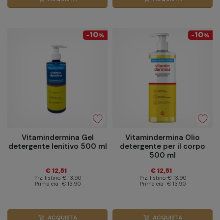
10
10
-
%
-
%
Vitamindermina Gel
Vitamindermina Olio
detergente lenitivo 500 ml
detergente per il corpo
500 ml
€ 12,51
€ 12,51
Prz. listino
€ 13,90
Prz. listino
€ 13,90
Prima era
€ 13,90
Prima era
€ 13,90
ACQUISTA
ACQUISTA
shopping_cart
shopping_cart