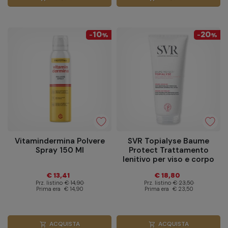
10
20
-
%
-
%
Vitamindermina Polvere
SVR Topialyse Baume
Spray 150 Ml
Protect Trattamento
lenitivo per viso e corpo
200 ml
€ 13,41
€ 18,80
Prz. listino
€ 14,90
Prz. listino
€ 23,50
Prima era
€ 14,90
Prima era
€ 23,50
ACQUISTA
ACQUISTA
shopping_cart
shopping_cart