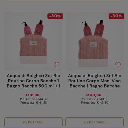
30
30
-
%
-
%
Acqua di Bolgheri Set Bio
Acqua di Bolgheri Set Bio
Routine Corpo Bacche 1
Routine Corpo Mani Viso
Bagno Bacche 500 ml + 1
Bacche 1 Bagno Bacche
Crema Bacche 300 ml + 1
500 ml + 1 Sapone Bacche
€ 31,36
€ 30,66
pochette
500 ml + 1 Pochette
Prz. listino
€ 44,80
Prz. listino
€ 43,80
Prima era
€ 44,80
Prima era
€ 43,80
DETTAGLI
DETTAGLI
info
info