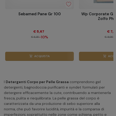
Sebamed Pane Gr 100
Wp Corporate Ge
Zolfo Ph
€ 5,67
€ 7,
-10%
-
€ 6,30
€ 8,00
ACQUISTA
ACQU
shopping_cart
shopping_cart
I
Detergenti Corpo per Pelle Grassa
comprendono gel
detergenti, bagnodoccia purificanti e syndet formulati per
detergere efficacemente la cute, contribuendo a mantenerla
fresca, pulita e riequilibrata. La pelle grassa del corpo è
caratterizzata da una produzione di sebo superiore alla
norma, che può favorire lucidità, impurità e la comparsa di
imperfezioni, soprattutto nelle zone come schiena, petto e