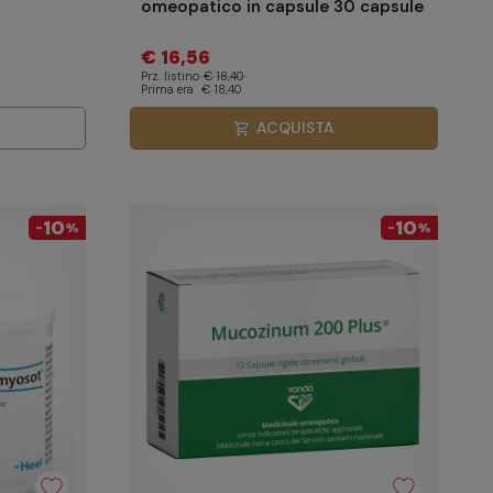
omeopatico in capsule 30 capsule
€ 16,56
Prz. listino
€ 18,40
Prima era
€ 18,40
ACQUISTA
shopping_cart
10
10
-
%
-
%