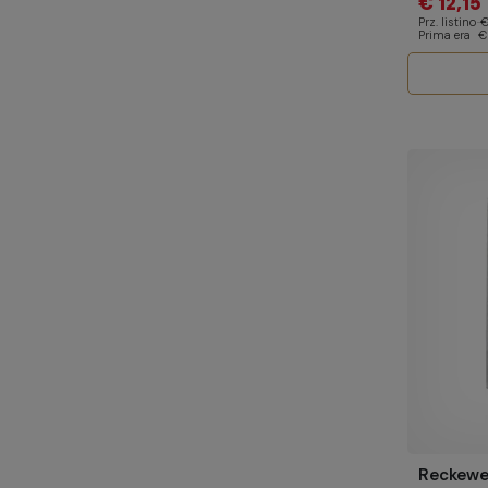
€ 12,15
Prz. listino
€
Prima era
€
Reckewe