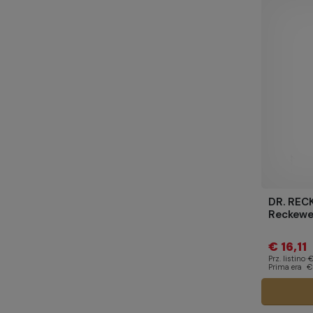
DR. REC
Reckewe
€ 16,11
Prz. listino
€
Prima era
€