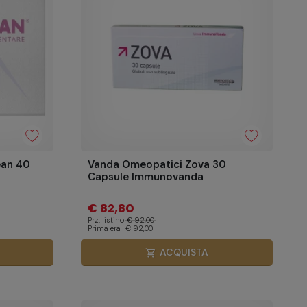
ean 40
Vanda Omeopatici Zova 30
Capsule Immunovanda
€ 82,80
Prz. listino
€ 92,00
Prima era
€ 92,00
ACQUISTA
shopping_cart