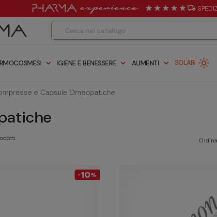
local_shipping
SPEDI
light_mode
expand_more
expand_more
expand_more
SOLARI
RMOCOSMESI
IGIENE E BENESSERE
ALIMENTI
mpresse e Capsule Omeopatiche
patiche
odotti.
Ordina
10
-
%