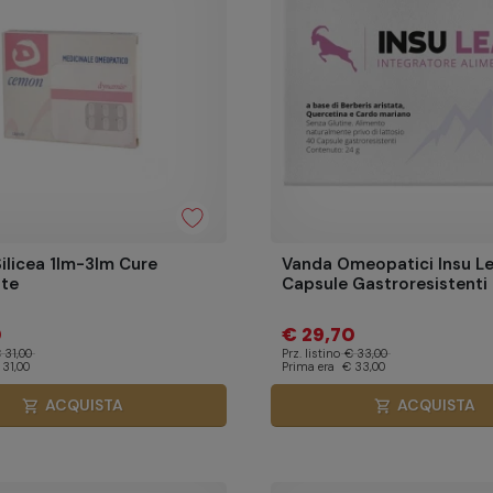
licea 1lm-3lm Cure
Vanda Omeopatici Insu L
ate
Capsule Gastroresistenti
0
€ 29,70
 31,00
Prz. listino
€ 33,00
 31,00
Prima era
€ 33,00
ACQUISTA
ACQUISTA
shopping_cart
shopping_cart