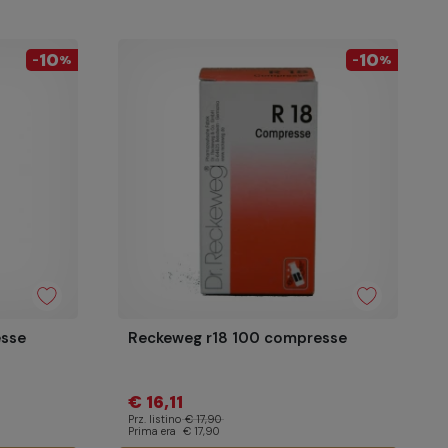
10
10
-
%
-
%
esse
Reckeweg r18 100 compresse
€ 16,11
Prz. listino
€ 17,90
Prima era
€ 17,90