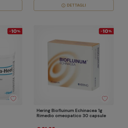
DETTAGLI
info
10
10
-
%
-
%
Hering Biofluinum Echinacea 1g
Rimedio omeopatico 30 capsule