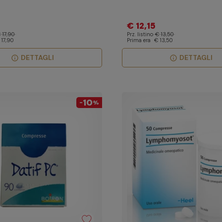
€ 12,15
 17,90
Prz. listino
€ 13,50
 17,90
Prima era
€ 13,50
DETTAGLI
DETTAGLI
info
info
10
-
%