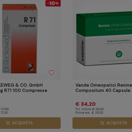
10
-
%
KEWEG & CO. GmbH
Vanda Omeopatici Renine
g R71 100 Compresse
Compositum 40 Capsule
€ 34,20
 17,90
Prz. listino
€ 38,00
 17,90
Prima era
€ 38,00
ACQUISTA
ACQUISTA
shopping_cart
shopping_cart