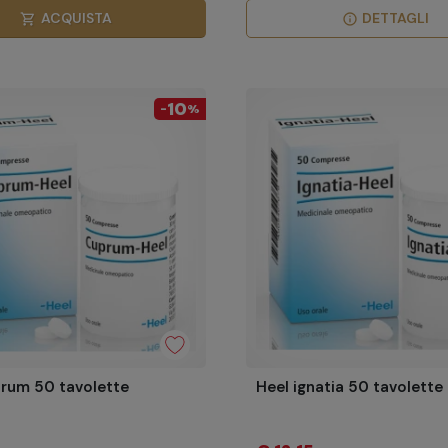
ACQUISTA
DETTAGLI
shopping_cart
info
10
-
%
rum 50 tavolette
Heel ignatia 50 tavolette