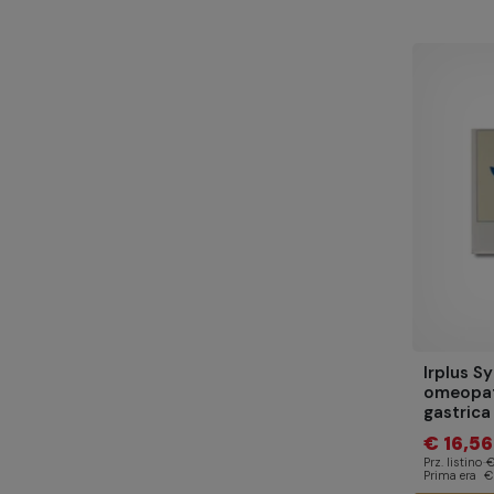
Irplus S
omeopati
gastrica
€ 16,56
Prz. listino
€
Prima era
€