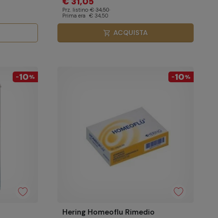
€ 31,05
Prz. listino
€ 34,50
Prima era
€ 34,50
ACQUISTA
shopping_cart
10
10
-
%
-
%
Hering Homeoflu Rimedio