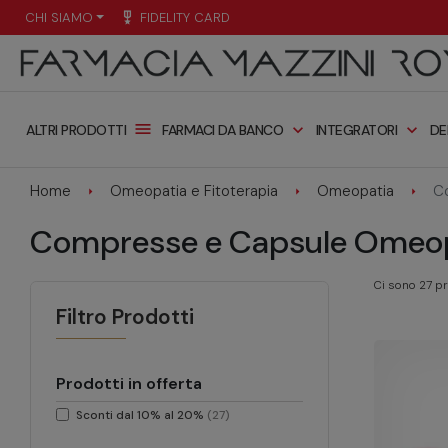
CHI SIAMO
military_tech
FIDELITY CARD
menu
expand_more
expand_more
FARMACI DA BANCO
INTEGRATORI
DE
ALTRI PRODOTTI
Home
Omeopatia e Fitoterapia
Omeopatia
Co
Compresse e Capsule Omeo
Ci sono 27 pr
Filtro Prodotti
Prodotti in offerta
Sconti dal 10% al 20%
(27)