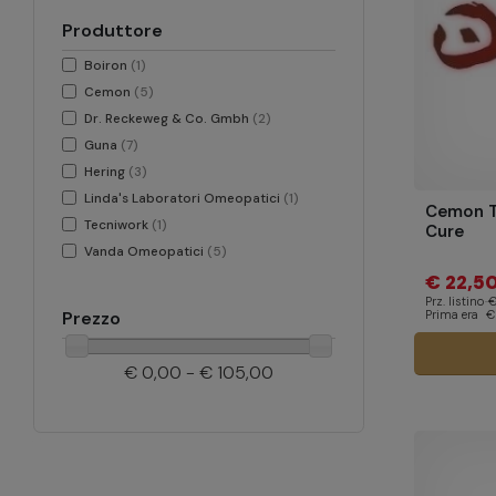
Produttore
Boiron
(1)
Cemon
(5)
Dr. Reckeweg & Co. Gmbh
(2)
Guna
(7)
Hering
(3)
Linda's Laboratori Omeopatici
(1)
Cemon T
Tecniwork
(1)
Cure
Vanda Omeopatici
(5)
€ 22,5
Prz. listino
€
Prima era
€
Prezzo
€ 0,00 - € 105,00