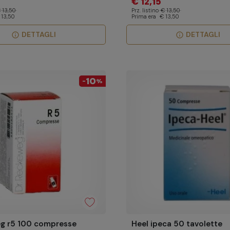
€ 12,15
 13,50
Prz. listino
€ 13,50
 13,50
Prima era
€ 13,50
DETTAGLI
DETTAGLI
info
info
10
-
%
g r5 100 compresse
Heel ipeca 50 tavolette