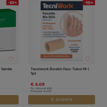
10
10
-
%
-
%
 Vanda
Tecniwork Bioskin Fasc Tubol M-l
1pz
€ 4,05
Prz. listino
€ 4,50
Prima era
€ 4,50
ACQUISTA
shopping_cart