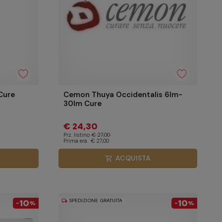
Cure
Cemon Thuya Occidentalis 6lm-
30lm Cure
€ 24,30
Prz. listino
€ 27,00
Prima era
€ 27,00
ACQUISTA
shopping_cart
10
SPEDIZIONE GRATUITA
10
local_shipping
-
%
-
%