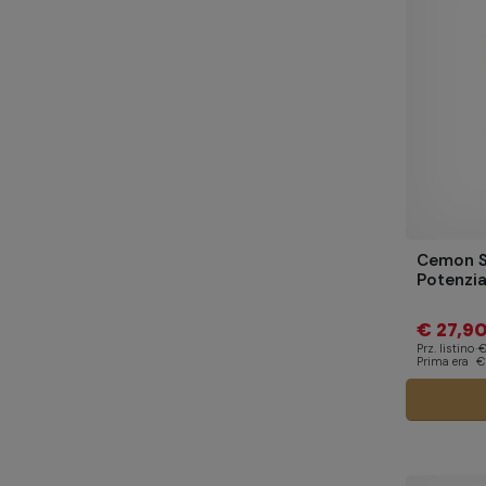
Cemon Si
Potenzi
€ 27,9
Prz. listino
€
Prima era
€