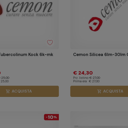
ubercolinum Kock 6k-mk
Cemon Silicea 6lm-30lm 
0
€ 24,30
 25,00
Prz. listino
€ 27,00
 25,00
Prima era
€ 27,00
ACQUISTA
ACQUISTA
shopping_cart
shopping_cart
10
-
%