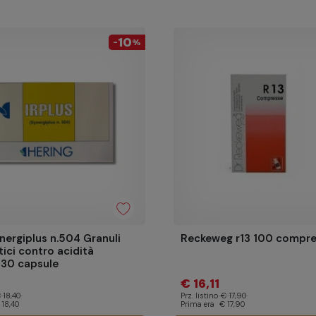
10
-
%
ynergiplus n.504 Granuli
Reckeweg r13 100 compr
ci contro acidità
 30 capsule
€ 16,11
 18,40
Prz. listino
€ 17,90
 18,40
Prima era
€ 17,90