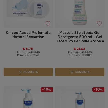
Chicco Acqua Profumata
Mustela Stelatopia Gel
Natural Sensation
Detergente 500 ml - Gel
Detersivo Per Pelle Atopica
€ 6,75
€ 21,42
Prz. listino
€ 13,49
Prz. listino
€ 23,80
Prima era
€ 13,49
Prima era
€ 23,80
ACQUISTA
ACQUISTA
shopping_cart
shopping_cart
10
10
-
%
-
%