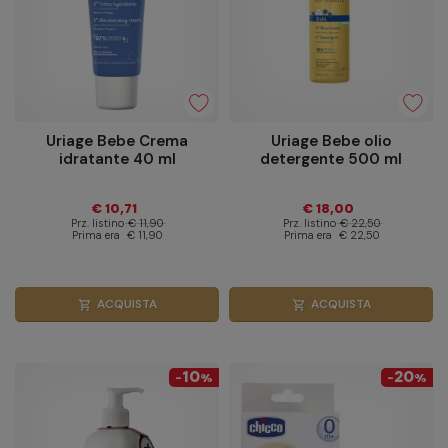
Uriage Bebe Crema
Uriage Bebe olio
idratante 40 ml
detergente 500 ml
€ 10,71
€ 18,00
Prz. listino
€ 11,90
Prz. listino
€ 22,50
Prima era
€ 11,90
Prima era
€ 22,50
ACQUISTA
ACQUISTA
shopping_cart
shopping_cart
10
20
-
%
-
%