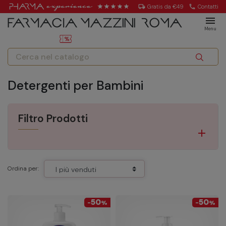
local_shipping
Gratis da €49
call
Contatti
menu
Menu
Detergenti per Bambini
Filtro Prodotti
Ordina per:
50
50
-
%
-
%