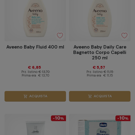
Aveeno Baby Fluid 400 ml
Aveeno Baby Daily Care
Bagnetto Corpo Capelli
250 ml
€ 6,85
€ 5,57
Prz. listino
€ 13,70
Prz. listino
€ 11,15
Prima era
€ 13,70
Prima era
€ 11,15
ACQUISTA
ACQUISTA
shopping_cart
shopping_cart
10
10
-
%
-
%