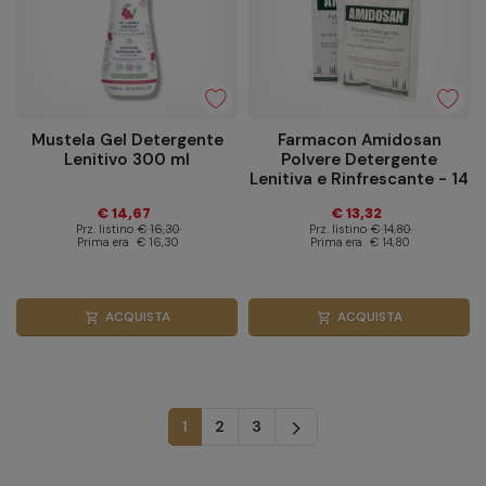
Mustela Gel Detergente
Farmacon Amidosan
Lenitivo 300 ml
Polvere Detergente
Lenitiva e Rinfrescante - 14
Buste da 40g
€ 14,67
€ 13,32
Prz. listino
€ 16,30
Prz. listino
€ 14,80
Prima era
€ 16,30
Prima era
€ 14,80
ACQUISTA
ACQUISTA
shopping_cart
shopping_cart
Successivo
1
2
3
arrow_forward_ios