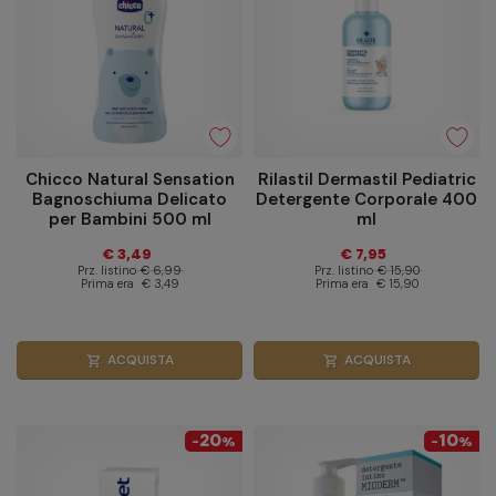
Chicco Natural Sensation
Rilastil Dermastil Pediatric
Bagnoschiuma Delicato
Detergente Corporale 400
per Bambini 500 ml
ml
€ 3,49
€ 7,95
Prz. listino
€ 6,99
Prz. listino
€ 15,90
Prima era
€ 3,49
Prima era
€ 15,90
ACQUISTA
ACQUISTA
shopping_cart
shopping_cart
20
10
-
%
-
%