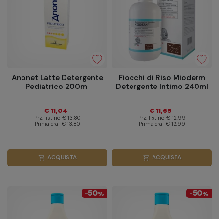
Anonet Latte Detergente
Fiocchi di Riso Mioderm
Pediatrico 200ml
Detergente Intimo 240ml
€ 11,04
€ 11,69
Prz. listino
€ 13,80
Prz. listino
€ 12,99
Prima era
€ 13,80
Prima era
€ 12,99
ACQUISTA
ACQUISTA
shopping_cart
shopping_cart
50
50
-
%
-
%