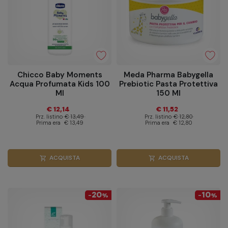
Chicco Baby Moments
Meda Pharma Babygella
Acqua Profumata Kids 100
Prebiotic Pasta Protettiva
Ml
150 Ml
€ 12,14
€ 11,52
Prz. listino
€ 13,49
Prz. listino
€ 12,80
Prima era
€ 13,49
Prima era
€ 12,80
ACQUISTA
ACQUISTA
shopping_cart
shopping_cart
20
10
-
%
-
%