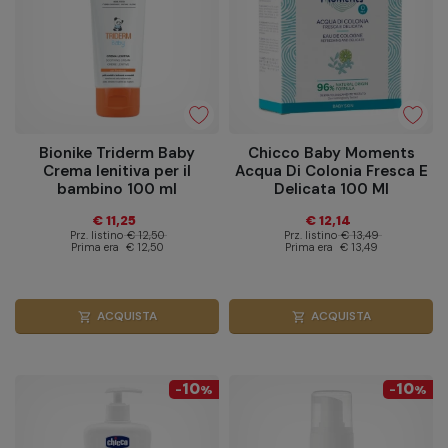
Bionike Triderm Baby
Chicco Baby Moments
Crema lenitiva per il
Acqua Di Colonia Fresca E
bambino 100 ml
Delicata 100 Ml
€ 11,25
€ 12,14
Prz. listino
€ 12,50
Prz. listino
€ 13,49
Prima era
€ 12,50
Prima era
€ 13,49
ACQUISTA
ACQUISTA
shopping_cart
shopping_cart
10
10
-
%
-
%