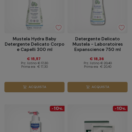
Mustela Hydra Baby
Detergente Delicato
Detergente Delicato Corpo
Mustela - Laboratoires
e Capelli 300 ml
Expanscience 750 ml
€ 15,57
€ 18,36
Prz. listino
€ 17,30
Prz. listino
€ 20,40
Prima era
€ 17,30
Prima era
€ 20,40
ACQUISTA
ACQUISTA
shopping_cart
shopping_cart
10
10
-
%
-
%