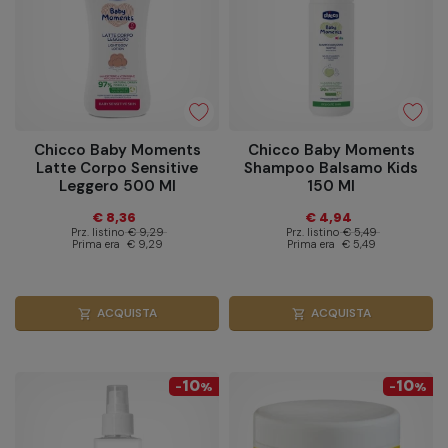
Chicco Baby Moments
Chicco Baby Moments
Latte Corpo Sensitive
Shampoo Balsamo Kids
Leggero 500 Ml
150 Ml
€ 8,36
€ 4,94
Prz. listino
€ 9,29
Prz. listino
€ 5,49
Prima era
€ 9,29
Prima era
€ 5,49
ACQUISTA
ACQUISTA
shopping_cart
shopping_cart
10
10
-
%
-
%