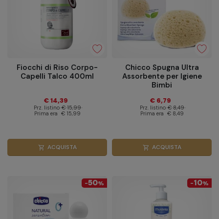
Fiocchi di Riso Corpo-
Chicco Spugna Ultra
Capelli Talco 400ml
Assorbente per Igiene
Bimbi
€ 14,39
€ 6,79
Prz. listino
€ 15,99
Prz. listino
€ 8,49
Prima era
€ 15,99
Prima era
€ 8,49
ACQUISTA
ACQUISTA
shopping_cart
shopping_cart
50
10
-
%
-
%