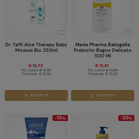
Dr. Taffi Aloe Therapy Baby
Meda Pharma Babygella
Mousse Bio 250ml
Prebiotic Bagno Delicato
500 Ml
€ 12,72
€ 12,51
Prz. listino
€ 15,90
Prz. listino
€ 13,90
Prima era
€ 15,90
Prima era
€ 13,90
ACQUISTA
ACQUISTA
shopping_cart
shopping_cart
10
20
-
%
-
%