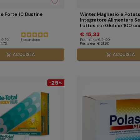
se Forte 10 Bustine
Winter Magnesio e Potass
Integratore Alimentare S
Lattosio e Glutine 100 c
€ 15,33
 9,50
Prz. listino
€ 21,90
1 recensione
 4,75
Prima era
€ 21,90
ACQUISTA
ACQUISTA
shopping_cart
shopping_cart
25
-
%