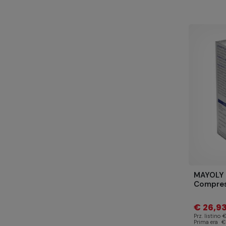
MAYOLY I
Compre
€ 26,9
Prz. listino
€
Prima era
€