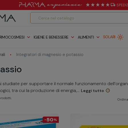
local_shipping
SPEDI
light_mode
expand_more
expand_more
expand_more
SOLARI
RMOCOSMESI
IGIENE E BENESSERE
ALIMENTI
rali
Integratori di magnesio e potassio
tassio
 studiate per supportare il normale funzionamento dell’organi
ici, tra cui la produzione di energia,...
Leggi tutto
rodotti.
Ordina
50
-
%