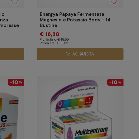
io
Energya Papaya Fermentata
enza
Magnesio e Potassio Body - 14
ompresse
Bustine
€ 16,20
Prz. listino
€ 18,00
Prima era
€ 18,00
ACQUISTA
shopping_cart
10
10
-
%
-
%