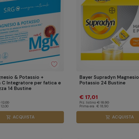
nesio & Potassio +
Bayer Supradyn Magnesio
 C Integratore per fatica e
Potassio 24 Bustine
za 14 Bustine
€ 17,01
 12,00
Prz. listino
€ 18,90
 12,00
Prima era
€ 18,90
ACQUISTA
ACQUISTA
shopping_cart
shopping_cart