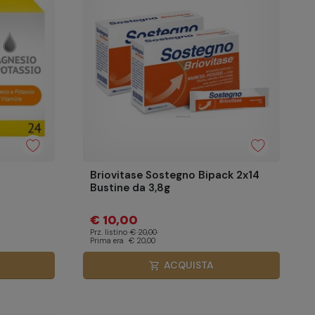
Briovitase Sostegno Bipack 2x14
Bustine da 3,8g
€ 10,00
Prz. listino
€ 20,00
Prima era
€ 20,00
ACQUISTA
shopping_cart