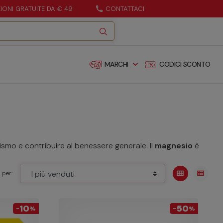
ZIONI GRATUITE DA € 49
call
CONTATTACI
expand_more
MARCHI
CODICI SCONTO
smo e contribuire al benessere generale. Il
magnesio
è
view_module
view_list
 per:
10
50
-
%
-
%