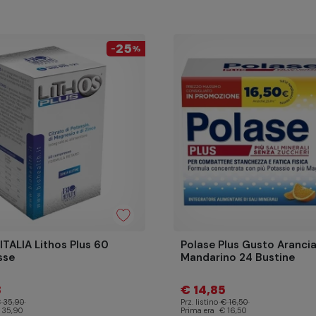
25
-
%
TALIA Lithos Plus 60
Polase Plus Gusto Arancia
sse
Mandarino 24 Bustine
3
€ 14,85
 35,90
Prz. listino
€ 16,50
 35,90
Prima era
€ 16,50