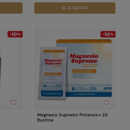
ACQUISTA
shopping_cart
10
10
-
%
-
%
Magnesio Supremo Potassio+ 24
Bustine