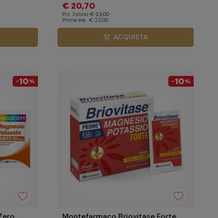
€ 20,70
Prz. listino
€ 23,00
Prima era
€ 23,00
ACQUISTA
shopping_cart
10
10
-
%
-
%
Zero
Montefarmaco Briovitase Forte