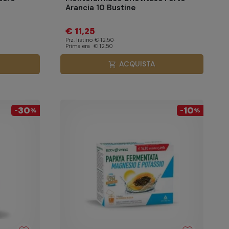
Arancia 10 Bustine
€ 11,25
Prz. listino
€ 12,50
Prima era
€ 12,50
ACQUISTA
shopping_cart
30
10
-
%
-
%