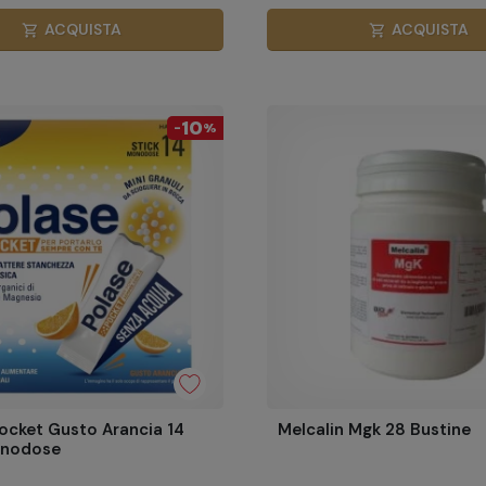
ACQUISTA
ACQUISTA
shopping_cart
shopping_cart
10
-
%
ocket Gusto Arancia 14
Melcalin Mgk 28 Bustine
onodose