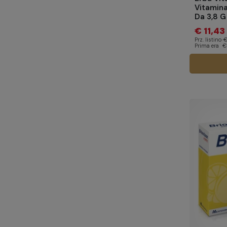
Vitamina
Da 3,8 G
€ 11,43
Prz. listino
€
Prima era
€