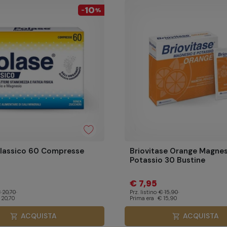
10
-
%
Classico 60 Compresse
Briovitase Orange Magnes
Potassio 30 Bustine
€ 7,95
 20,70
Prz. listino
€ 15,90
 20,70
Prima era
€ 15,90
ACQUISTA
ACQUISTA
shopping_cart
shopping_cart