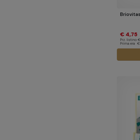
Briovita
€ 4,75
Prz. listino
€
Prima era
€