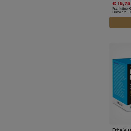
€ 15,75
Prz. listino
€
Prima era
€
Erba Vit