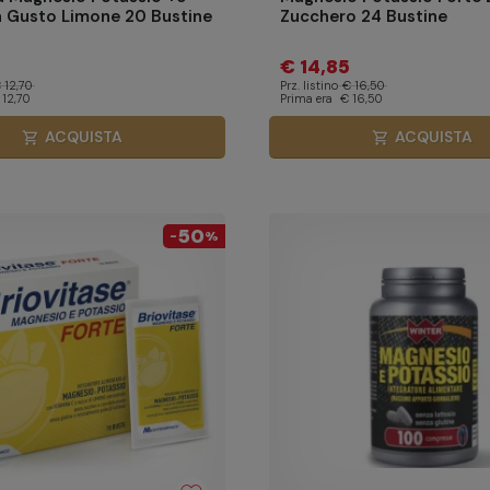
 Gusto Limone 20 Bustine
Zucchero 24 Bustine
€ 14,85
 12,70
Prz. listino
€ 16,50
 12,70
Prima era
€ 16,50
ACQUISTA
ACQUISTA
shopping_cart
shopping_cart
50
-
%