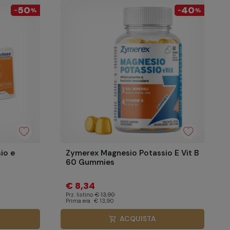
50
40
-
%
-
%
io e
Zymerex Magnesio Potassio E Vit B
60 Gummies
€ 8,34
Prz. listino
€ 13,90
Prima era
€ 13,90
ACQUISTA
shopping_cart