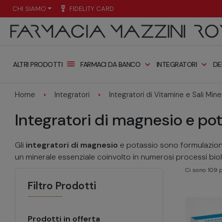
CHI SIAMO
military_tech
FIDELITY CARD
menu
expand_more
expand_more
FARMACI DA BANCO
INTEGRATORI
DE
ALTRI PRODOTTI
Home
Integratori
Integratori di Vitamine e Sali Mine
Integratori di magnesio e po
Gli
integratori di magnesio
e potassio sono formulazioni
un minerale essenziale coinvolto in numerosi processi biolog
Ci sono 109 p
Filtro Prodotti
Prodotti in offerta