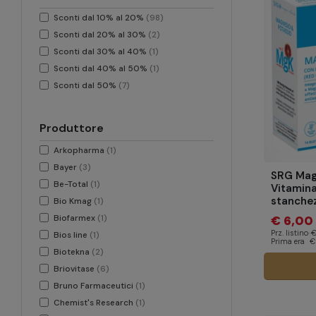
Sconti dal 10% al 20%
(98)
Sconti dal 20% al 30%
(2)
Sconti dal 30% al 40%
(1)
Sconti dal 40% al 50%
(1)
Sconti dal 50%
(7)
Produttore
Arkopharma
(1)
Bayer
(3)
SRG Mag
Be-Total
(1)
Vitamina
stanchez
Bio Kmag
(1)
Biofarmex
(1)
€ 6,00
Prz. listino
€
Bios line
(1)
Prima era
€
Biotekna
(2)
Briovitase
(6)
Bruno Farmaceutici
(1)
Chemist's Research
(1)