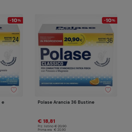
10
10
-
%
-
%
 e
Polase Arancia 36 Bustine
€ 18,81
Prz. listino
€ 20,90
Prima era
€ 20,90