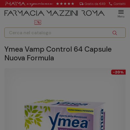
local_shipping
Gratis da €49
call
Contatti
menu
Menu
Ymea Vamp Control 64 Capsule
Nuova Formula
20
-
%