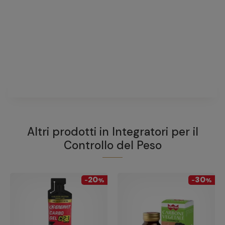
Ymea Vamp Control 64
Capsule Nuova Formula
fai una domanda
Non ci sono domande riguardanti questo prodotto
FAI UNA DOMANDA
Altri prodotti in
Integratori per il
Controllo del Peso
20
30
-
%
-
%