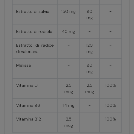
Estratto di salvia
150 mg
80
-
mg
Estratto di rodiola
40 mg
-
-
Estratto di radice
-
120
-
di valeriana
mg
Melissa
-
80
-
mg
Vitamina D
2,5
2,5
100%
mcg
mcg
Vitamina B6
1,4 mg
-
100%
Vitamina B12
2,5
-
100%
mcg