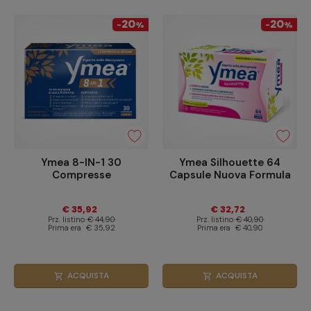
20
20
-
%
-
%
Ymea 8-IN-1 30
Ymea Silhouette 64
Compresse
Capsule Nuova Formula
€ 35,92
€ 32,72
Prz. listino
€ 44,90
Prz. listino
€ 40,90
Prima era
€ 35,92
Prima era
€ 40,90
ACQUISTA
ACQUISTA
shopping_cart
shopping_cart