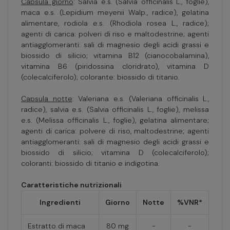
Capsula giorno
: Salvia e.s. (Salvia officinalis L., foglie),
maca e.s. (Lepidium meyenii Walp., radice), gelatina
alimentare, rodiola e.s. (Rhodiola rosea L., radice);
agenti di carica: polveri di riso e maltodestrine; agenti
antiagglomeranti: sali di magnesio degli acidi grassi e
biossido di silicio; vitamina B12 (cianocobalamina),
vitamina B6 (piridossina cloridrato), vitamina D
(colecalciferolo); colorante: biossido di titanio.
Capsula notte
: Valeriana e.s. (Valeriana officinalis L.,
radice), salvia e.s. (Salvia officinalis L., foglie), melissa
e.s. (Melissa officinalis L., foglie), gelatina alimentare;
agenti di carica: polvere di riso, maltodestrine; agenti
antiagglomeranti: sali di magnesio degli acidi grassi e
biossido di silicio; vitamina D (colecalciferolo);
coloranti: biossido di titanio e indigotina.
Caratteristiche nutrizionali
Ingredienti
Giorno
Notte
%VNR*
Estratto di maca
80 mg
-
-