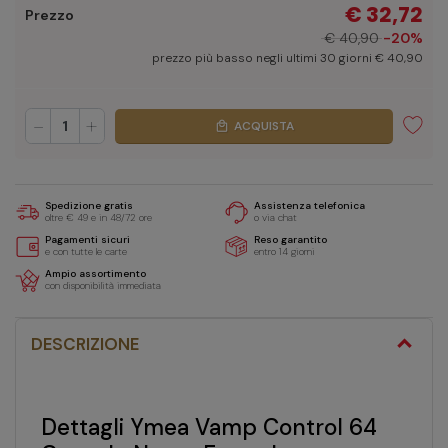
€ 32,72
Prezzo
€ 40,90
-20%
prezzo più basso negli ultimi 30 giorni € 40,90
-
+
ACQUISTA
local_mall
Spedizione gratis
Assistenza telefonica
oltre € 49 e in 48/72 ore
o via chat
Pagamenti sicuri
Reso garantito
e con tutte le carte
entro 14 giorni
Ampio assortimento
con disponibilità immediata
DESCRIZIONE
Dettagli Ymea Vamp Control 64