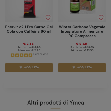
Enervit c2 1 Pro Carbo Gel
Winter Carbone Vegetale
Cola con Caffeina 60 ml
Integratore Alimentare
90 Compresse
€ 2,36
€ 9,45
Prz. listino
€ 2,95
Prz. listino
€ 13,50
Prima era
€ 2,95
Prima era
€ 13,50
1 recensione
ACQUISTA
ACQUISTA
shopping_cart
shopping_cart
Altri prodotti di
Ymea