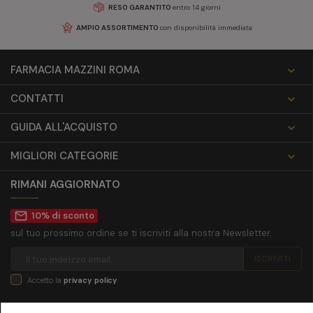
RESO GARANTITO
entro 14 giorni
AMPIO ASSORTIMENTO
con disponibilità immediata
FARMACIA MAZZINI ROMA

CONTATTI

GUIDA ALL'ACQUISTO

MIGLIORI CATEGORIE

RIMANI AGGIORNATO
mail_outline
10% di sconto
sul tuo prossimo ordine se ti iscriviti alla nostra Newsletter.
Accetto la
privacy policy