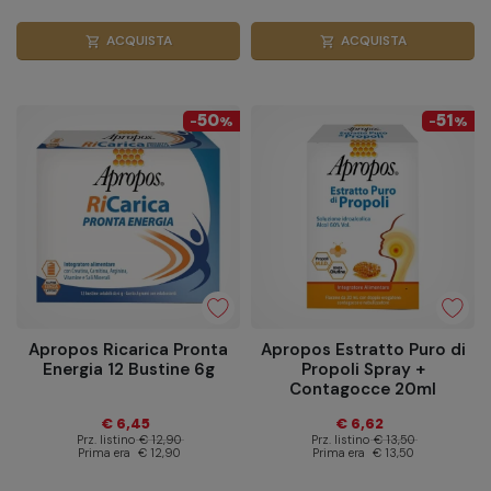
ACQUISTA
ACQUISTA
shopping_cart
shopping_cart
50
51
-
%
-
%
Apropos Ricarica Pronta
Apropos Estratto Puro di
Energia 12 Bustine 6g
Propoli Spray +
Contagocce 20ml
€ 6,45
€ 6,62
Prz. listino
€ 12,90
Prz. listino
€ 13,50
Prima era
€ 12,90
Prima era
€ 13,50