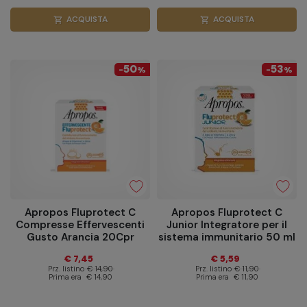
ACQUISTA
ACQUISTA
shopping_cart
shopping_cart
50
53
-
%
-
%
Apropos Fluprotect C
Apropos Fluprotect C
Compresse Effervescenti
Junior Integratore per il
Gusto Arancia 20Cpr
sistema immunitario 50 ml
€ 7,45
€ 5,59
Prz. listino
€ 14,90
Prz. listino
€ 11,90
Prima era
€ 14,90
Prima era
€ 11,90