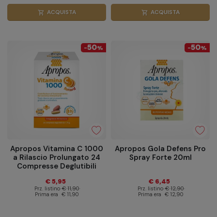
ACQUISTA
ACQUISTA
shopping_cart
shopping_cart
50
50
-
%
-
%
Apropos Vitamina C 1000
Apropos Gola Defens Pro
a Rilascio Prolungato 24
Spray Forte 20ml
Compresse Deglutibili
€ 5,95
€ 6,45
Prz. listino
€ 11,90
Prz. listino
€ 12,90
Prima era
€ 11,90
Prima era
€ 12,90