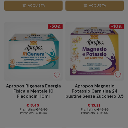
ACQUISTA
ACQUISTA
shopping_cart
shopping_cart
50
10
-
%
-
%
Apropos Rigenera Energia
Apropos Magnesio
Fisica e Mentale 10
Potassio Carnitina 24
Flaconcini 10ml
bustine Senza Zucchero 3,5
g
€ 8,45
€ 15,21
Prz. listino
€ 16,90
Prz. listino
€ 16,90
Prima era
€ 16,90
Prima era
€ 16,90