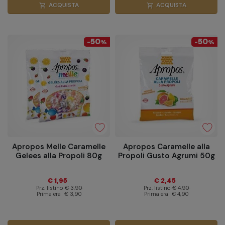
ACQUISTA
ACQUISTA
shopping_cart
shopping_cart
50
50
-
%
-
%
Apropos Melle Caramelle
Apropos Caramelle alla
Gelees alla Propoli 80g
Propoli Gusto Agrumi 50g
€ 1,95
€ 2,45
Prz. listino
€ 3,90
Prz. listino
€ 4,90
Prima era
€ 3,90
Prima era
€ 4,90