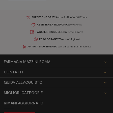
SPEDIZIONE GRATIS
oltre € 49 e in 48/72 ore
ASSISTENZA TELEFONICA
o via chat
PAGAMENTI SICURI
e con tutte le carte
RESO GARANTITO
entro 14 giorni
AMPIO ASSORTIMENTO
con disponibilità immediata
FARMACIA MAZZINI ROMA

CONTATTI

GUIDA ALL'ACQUISTO

MIGLIORI CATEGORIE

RIMANI AGGIORNATO