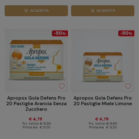
ACQUISTA
ACQUISTA
shopping_cart
shopping_cart
50
50
-
%
-
%
Apropos Gola Defens Pro
Apropos Gola Defens Pro
20 Pastiglie Arancia Senza
20 Pastiglie Miele Limone
Zucchero
€ 4,75
€ 4,75
Prz. listino
€ 9,50
Prz. listino
€ 9,50
Prima era
€ 9,50
Prima era
€ 9,50