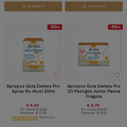
ACQUISTA
ACQUISTA
shopping_cart
shopping_cart
50
50
-
%
-
%
Apropos Gola Defens Pro
Apropos Gola Defens Pro
Spray No Alcol 20ml
20 Pastiglie Junior Panna
Fragola
€ 6,45
€ 4,75
Prz. listino
€ 12,90
Prz. listino
€ 9,50
Prima era
€ 12,90
Prima era
€ 9,50
1 recensione