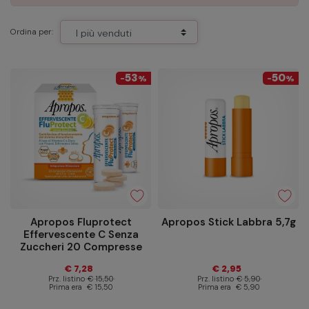
Ordina per:
53
50
-
%
-
%
Apropos Fluprotect
Apropos Stick Labbra 5,7g
Effervescente C Senza
Zuccheri 20 Compresse
€ 7,28
€ 2,95
Prz. listino
€ 15,50
Prz. listino
€ 5,90
Prima era
€ 15,50
Prima era
€ 5,90