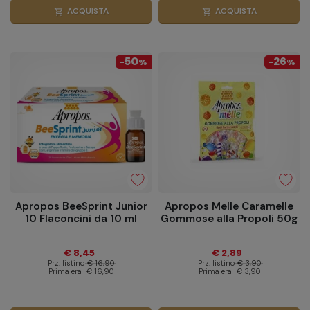
ACQUISTA
ACQUISTA
shopping_cart
shopping_cart
50
26
-
%
-
%
Apropos BeeSprint Junior
Apropos Melle Caramelle
10 Flaconcini da 10 ml
Gommose alla Propoli 50g
€ 8,45
€ 2,89
Prz. listino
€ 16,90
Prz. listino
€ 3,90
Prima era
€ 16,90
Prima era
€ 3,90