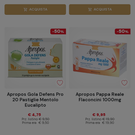
ACQUISTA
ACQUISTA
shopping_cart
shopping_cart
50
50
-
%
-
%
Apropos Gola Defens Pro
Apropos Pappa Reale
20 Pastiglie Mentolo
Flaconcini 1000mg
Eucalipto
€ 4,75
€ 9,95
Prz. listino
€ 9,50
Prz. listino
€ 19,90
Prima era
€ 9,50
Prima era
€ 19,90