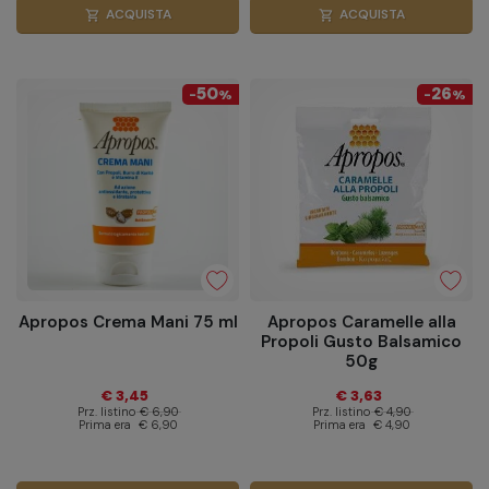
ACQUISTA
ACQUISTA
shopping_cart
shopping_cart
50
26
-
%
-
%
Apropos Crema Mani 75 ml
Apropos Caramelle alla
Propoli Gusto Balsamico
50g
€ 3,45
€ 3,63
Prz. listino
€ 6,90
Prz. listino
€ 4,90
Prima era
€ 6,90
Prima era
€ 4,90