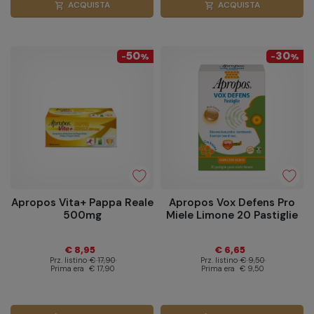
ACQUISTA
ACQUISTA
shopping_cart
shopping_cart
50
30
-
%
-
%
Apropos Vita+ Pappa Reale
Apropos Vox Defens Pro
500mg
Miele Limone 20 Pastiglie
€ 8,95
€ 6,65
Prz. listino
€ 17,90
Prz. listino
€ 9,50
Prima era
€ 17,90
Prima era
€ 9,50