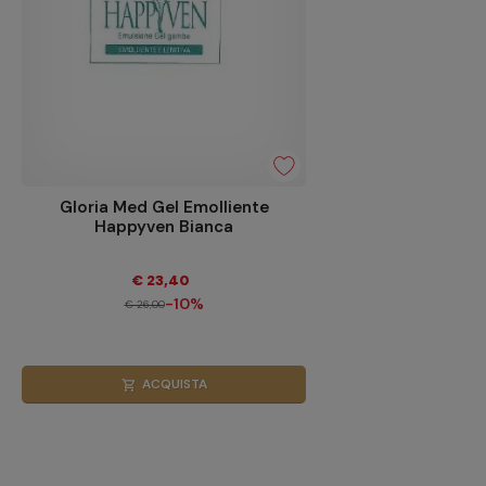
Gloria Med Gel Emolliente
Happyven Bianca
€ 23,40
-10%
€ 26,00
ACQUISTA
shopping_cart