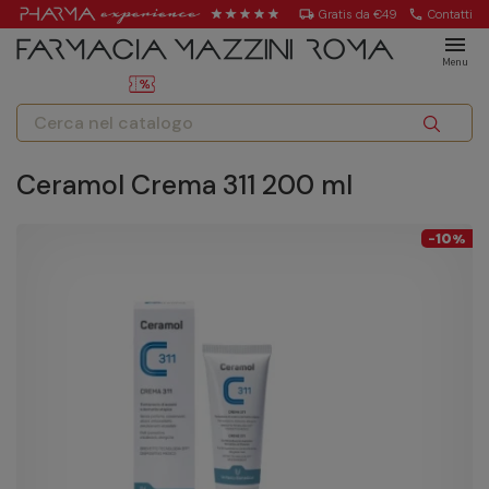
local_shipping
Gratis da €49
call
Contatti
menu
Menu
Ceramol Crema 311 200 ml
10
-
%