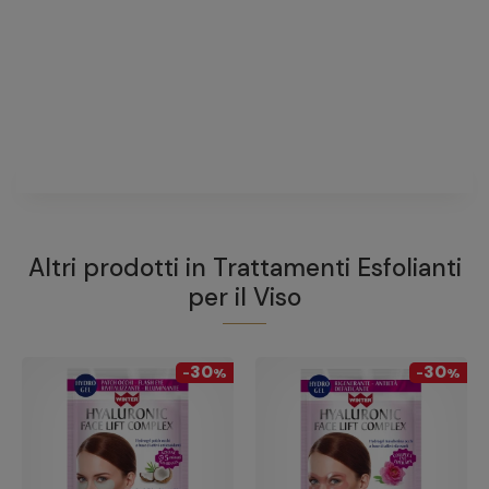
l
fai una domanda
Non ci sono domande riguardanti questo prodotto
FAI UNA DOMANDA
Altri prodotti in
Trattamenti Esfolianti
per il Viso
30
30
-
%
-
%