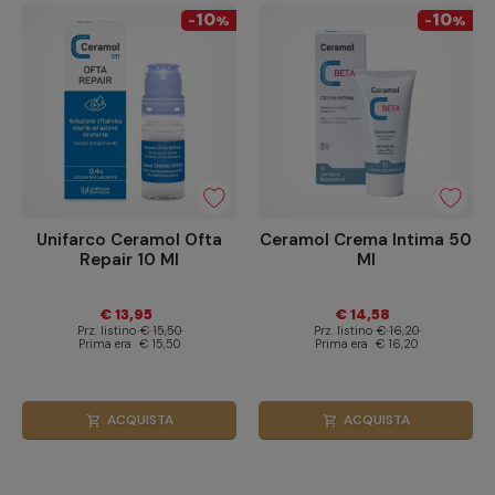
10
10
-
%
-
%
Unifarco Ceramol Ofta
Ceramol Crema Intima 50
Repair 10 Ml
Ml
€ 13,95
€ 14,58
Prz. listino
€ 15,50
Prz. listino
€ 16,20
Prima era
€ 15,50
Prima era
€ 16,20
ACQUISTA
ACQUISTA
shopping_cart
shopping_cart