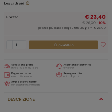
Leggi di più
€ 23,40
Prezzo
€ 26,00
-10%
prezzo più basso negli ultimi 30 giorni € 26,00
-
+
ACQUISTA
local_mall
Spedizione gratis
Assistenza telefonica
oltre € 49 e in 48/72 ore
o via chat
Pagamenti sicuri
Reso garantito
e con tutte le carte
entro 14 giorni
Ampio assortimento
con disponibilità immediata
DESCRIZIONE