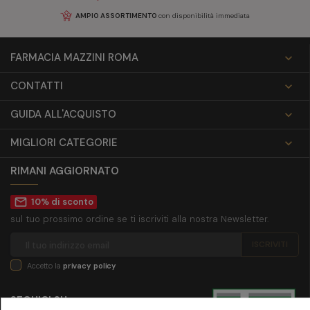
AMPIO ASSORTIMENTO
con disponibilità immediata
FARMACIA MAZZINI ROMA

CONTATTI

GUIDA ALL'ACQUISTO

MIGLIORI CATEGORIE

RIMANI AGGIORNATO
mail_outline
10% di sconto
sul tuo prossimo ordine se ti iscriviti alla nostra Newsletter.
Accetto la
privacy policy
SEGUICI SU