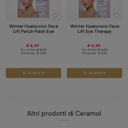
Winter Hyaluronic Face
Winter Hyaluronic Face
Lift Patch Flash Eye
Lift Eye Therapy
€ 4,20
€ 4,20
Prz. listino
€ 6,00
Prz. listino
€ 6,00
Prima era
€ 6,00
Prima era
€ 6,00
ACQUISTA
ACQUISTA
shopping_cart
shopping_cart
Altri prodotti di
Ceramol