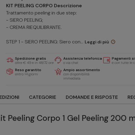
KIT PEELING CORPO
Descrizione
Trattamento peeling in due step:
- SIERO PEELING;
- CREMA RIEQUILIBRANTE.
STEP 1 - SIERO PEELING: Siero con...
Leggi di più
Spedizione gratis
Assistenza telefonica
Pagamenti si
oltre € 49 e in 48/72 ore
o via chat
e con tutte le 
Reso garantito
Ampio assortimento
entro 14 giorni
con disponibilità
immediata
EDIZIONI
CATEGORIE
DOMANDE E RISPOSTE
RE
it Peeling Corpo 1 Gel Peeling 200 m