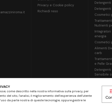
Detergenti 
Privacy e Cookie policy
Detergenti 
Richiedi reso
amazziniroma.it
Cosmetici 
Trattamenti
Nutrienti pe
Integratori
energia
Cosmetici
Alimenti Di
carb
Trattament
e Pelle Gr
Detergenti 
Sensibile o 
Diffusori d
RIVACY
tu
sse, come descritto nella nostra informativa sulla privacy, per
to del sito, l'analisi, il miglioramento dell'esperienza dell'utente
Con
 l'uso da parte nostra di queste tecnologie, oppure gestire le