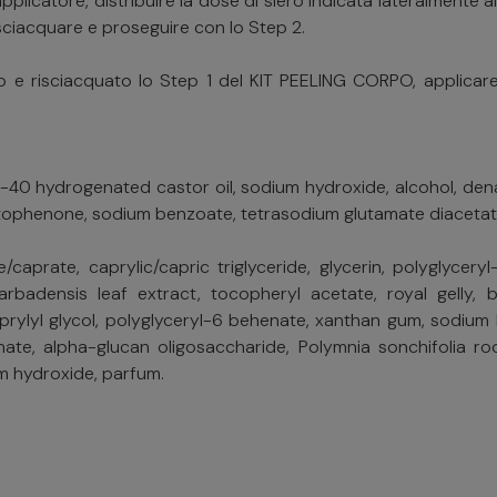
pplicatore, distribuire la dose di siero indicata lateralmente al
sciacquare e proseguire con lo Step 2.
 e risciacquato lo Step 1 del KIT PEELING CORPO, applicare l
EG-40 hydrogenated castor oil, sodium hydroxide, alcohol, dena
ophenone, sodium benzoate, tetrasodium glutamate diacetate,
/caprate, caprylic/capric triglyceride, glycerin, polyglycery
rbadensis leaf extract, tocopheryl acetate, royal gelly, 
caprylyl glycol, polyglyceryl-6 behenate, xanthan gum, sodiu
nate, alpha-glucan oligosaccharide, Polymnia sonchifolia root 
um hydroxide, parfum.