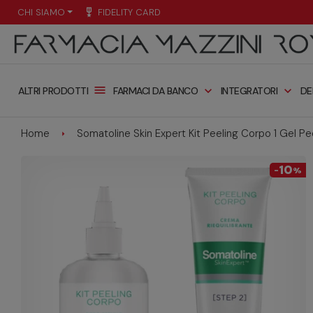
CHI SIAMO
military_tech
FIDELITY CARD
menu
expand_more
expand_more
FARMACI DA BANCO
INTEGRATORI
DE
ALTRI PRODOTTI
Home
Somatoline Skin Expert Kit Peeling Corpo 1 Gel Pe
10
-
%