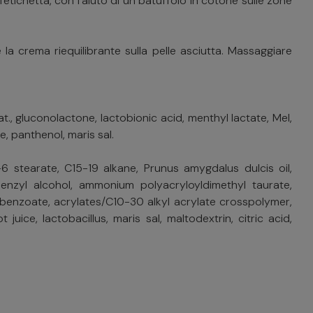
l'etichetta, con l'aiuto di un batuffolo in cotone sulle zone
a crema riequilibrante sulla pelle asciutta. Massaggiare
t., gluconolactone, lactobionic acid, menthyl lactate, Mel,
 panthenol, maris sal.
l-6 stearate, C15-19 alkane, Prunus amygdalus dulcis oil,
benzyl alcohol, ammonium polyacryloyldimethyl taurate,
m benzoate, acrylates/C10-30 alkyl acrylate crosspolymer,
juice, lactobacillus, maris sal, maltodextrin, citric acid,