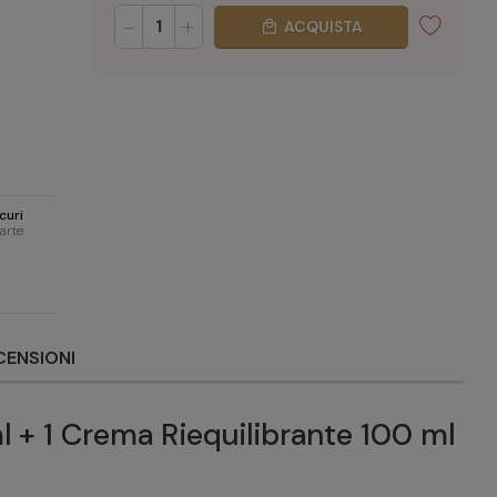
-
+
ACQUISTA
local_mall
curi
carte
CENSIONI
l + 1 Crema Riequilibrante 100 ml