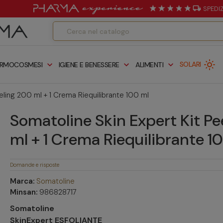
local_shipping
SPEDI
light_mode
expand_more
expand_more
expand_more
SOLARI
RMOCOSMESI
IGIENE E BENESSERE
ALIMENTI
eling 200 ml + 1 Crema Riequilibrante 100 ml
Somatoline Skin Expert Kit Pe
ml + 1 Crema Riequilibrante 1
Domande e risposte
Marca:
Somatoline
Minsan:
986828717
Somatoline
SkinExpert
ESFOLIANTE