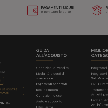
PAGAMENTI SICURI
R
e con tutte le carte
e
GUIDA
MIGLIOR
ALL'ACQUISTO
CATEGO
9
Condizioni di vendita
Integratori
003
Modalità e costi di
Integratori
spedizione
Sali Mineral
I
Pagamenti accettati
Ovuli, Crem
 LE NOSTRE
Resi e rimborsi
Trattament
MACIE
Antietà per
Condizioni d'uso
Farmaci Ant
Aiuto e supporto
INI E-
Antiinfiamm
Ultimi arrivi