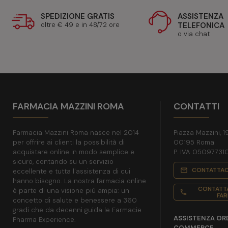
SPEDIZIONE GRATIS
ASSISTENZA
oltre € 49 e in 48/72 ore
TELEFONICA
o via chat
FARMACIA MAZZINI ROMA
CONTATTI
Farmacia Mazzini Roma nasce nel 2014
Piazza Mazzini, 1
per offrire ai clienti la possibilità di
00195 Roma
acquistare online in modo semplice e
P. IVA 05097731
sicuro, contando su un servizio
CONTATTAC
mail_outline
eccellente e tutta l'assistenza di cui
hanno bisogno. La nostra farmacia online
CONTATTA
è parte di una visione più ampia: un
phone
FAR
concetto di salute e benessere a 360
gradi che da decenni guida le Farmacie
ASSISTENZA ORD
Pharma Experience.
COMMERCE