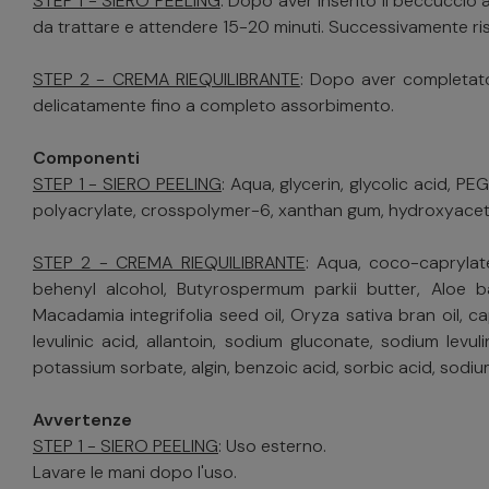
STEP 1 - SIERO PEELING
: Dopo aver inserito il beccuccio a
da trattare e attendere 15-20 minuti. Successivamente ri
STEP 2 - CREMA RIEQUILIBRANTE
: Dopo aver completato
delicatamente fino a completo assorbimento.
Componenti
STEP 1 - SIERO PEELING
: Aqua, glycerin, glycolic acid, P
polyacrylate, crosspolymer-6, xanthan gum, hydroxyacet
STEP 2 - CREMA RIEQUILIBRANTE
: Aqua, coco-caprylate
behenyl alcohol, Butyrospermum parkii butter, Aloe ba
Macadamia integrifolia seed oil, Oryza sativa bran oil, 
levulinic acid, allantoin, sodium gluconate, sodium levuli
potassium sorbate, algin, benzoic acid, sorbic acid, sodi
Avvertenze
STEP 1 - SIERO PEELING
: Uso esterno.
Lavare le mani dopo l'uso.