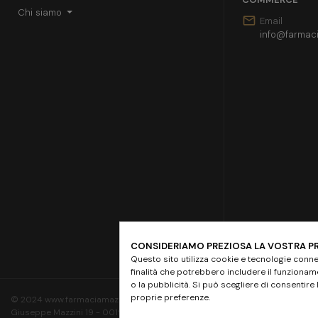
Chi siamo
mail
Email
info@farmaci
CONSIDERIAMO PREZIOSA LA VOSTRA P
Questo sito utilizza cookie e tecnologie conne
finalità che potrebbero includere il funzionamen
o la pubblicità. Si può scegliere di consentire
proprie preferenze.
© 2024 www.farmaciamazziniroma.it | Farmacia Mazzini SNC - Piazza
Giuseppe Mazzini 19 - 00195 Roma | P.IVA 05097731003 - REA RM-