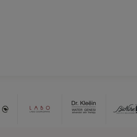
ert Kit Peeling Corpo 1 Gel Peeling 200 ml + 1 Crema Rie