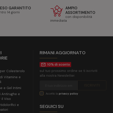
ESO GARANTITO
AMPIO
ntro 14 giorni
ASSORTIMENTO
con disponibilità
immediata
I
RIMANI AGGIORNATO
RIE
mail_outline
10% di sconto
sul tuo prossimo ordine se ti iscriviti
 per Colesterolo
alla nostra Newsletter.
 di Vitamine e
i
e e Gel Intimi
i Antirughe e
Accetto la
privacy policy
 il Viso
idolorifici e
SEGUICI SU
atori