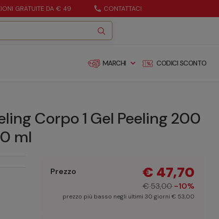
ZIONI GRATUITE DA € 49
call
CONTATTACI
expand_more
MARCHI
CODICI SCONTO
eling Corpo 1 Gel Peeling 200
00 ml
€ 47,70
Prezzo
€ 53,00
-10%
prezzo più basso negli ultimi 30 giorni € 53,00