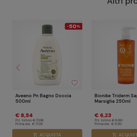
Altri pr
50
-
%
arrow_back_ios
Precedente
Aveeno Pn Bagno Doccia
Bionike Triderm S
500ml
Marsiglia 250ml
€ 8,54
€ 6,23
Prz. listino
€ 17,08
Prz. listino
€ 8,90
Prima era
€ 17,08
Prima era
€ 8,90
ACQUISTA
ACQUIS
shopping_cart
shopping_cart