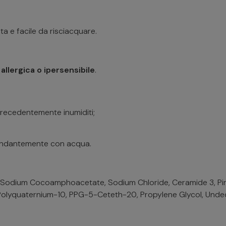
a e facile da risciacquare.
 allergica o ipersensibile
.
precedentemente inumiditi;
bondantemente con acqua.
 Sodium Cocoamphoacetate, Sodium Chloride, Ceramide 3, Piroc
 Polyquaternium-10, PPG-5-Ceteth-20, Propylene Glycol, Undec