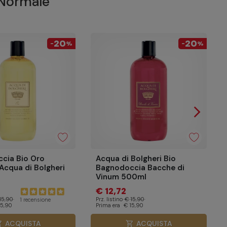
 Normale
20
20
-
%
-
%
arrow_forward_ios
Success
cia Bio Oro
Acqua di Bolgheri Bio
Acqua di Bolgheri
Bagnodoccia Bacche di
Vinum 500ml
€ 12,72
15,90
Prz. listino
€ 15,90
1 recensione
15,90
Prima era
€ 15,90
ACQUISTA
ACQUISTA
cart
shopping_cart