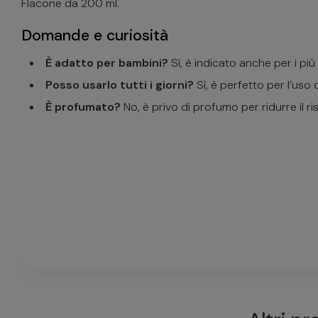
Flacone da 200 ml.
Domande e curiosità
È adatto per bambini?
Sì, è indicato anche per i più 
Posso usarlo tutti i giorni?
Sì, è perfetto per l’uso 
È profumato?
No, è privo di profumo per ridurre il risc
Ceramol 311 Shamp
Non ci sono domande riguardanti questo prodotto
FAI UNA DOMANDA