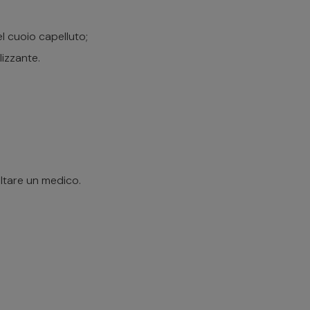
del cuoio capelluto;
lizzante.
ultare un medico.