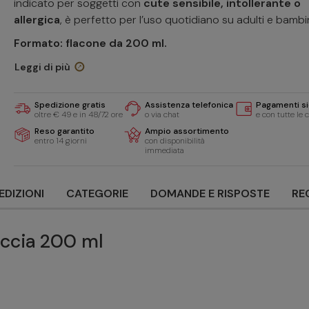
indicato per soggetti con
cute sensibile, intollerante o
allergica
, è perfetto per l’uso quotidiano su adulti e bambi
Formato: flacone da 200 ml.
Leggi di più
Spedizione gratis
Assistenza telefonica
Pagamenti si
oltre € 49 e in 48/72 ore
o via chat
e con tutte le 
Reso garantito
Ampio assortimento
entro 14 giorni
con disponibilità
immediata
EDIZIONI
CATEGORIE
DOMANDE E RISPOSTE
RE
occia 200 ml