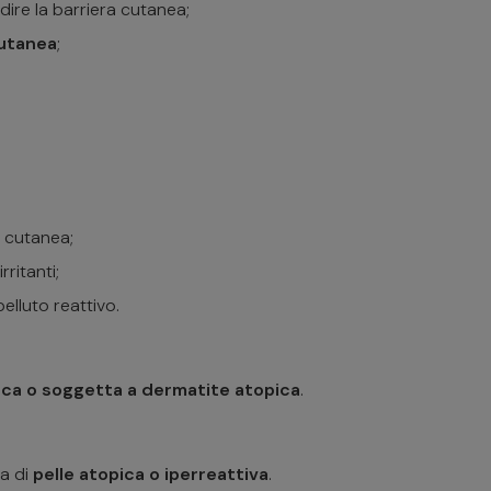
dire la barriera cutanea;
cutanea
;
a cutanea;
rritanti;
elluto reattivo.
cca o soggetta a dermatite atopica
.
za di
pelle atopica o iperreattiva
.