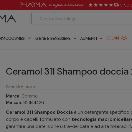
local_shipping
SPEDI
light_mode
expand_more
expand_more
expand_more
SOLARI
RMOCOSMESI
IGIENE E BENESSERE
ALIMENTI
Ceramol 311 Shampoo doccia
Domande e risposte
Marca:
Ceramol
Minsan:
921144426
Ceramol 311 Shampoo Doccia
è un detergente specifico 
corpo e capelli, formulato con
tecnologia macromicellar
garantire una detersione ultra-delicata e ad alta tollerabili