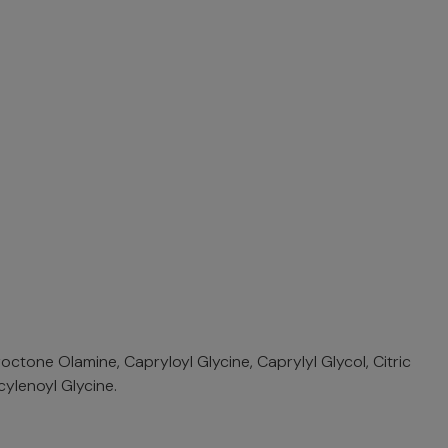
tone Olamine, Capryloyl Glycine, Caprylyl Glycol, Citric
ylenoyl Glycine.