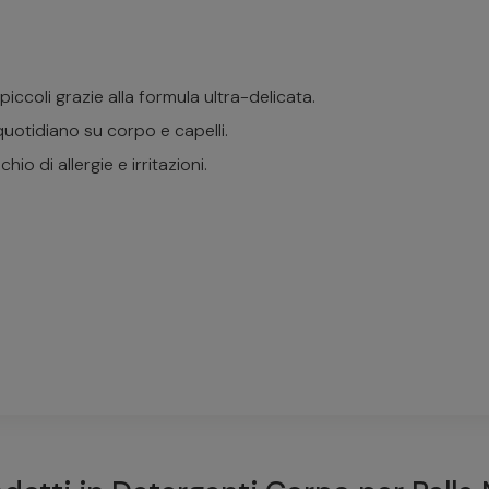
piccoli grazie alla formula ultra-delicata.
quotidiano su corpo e capelli.
hio di allergie e irritazioni.
oo doccia 200 ml
fai una domanda