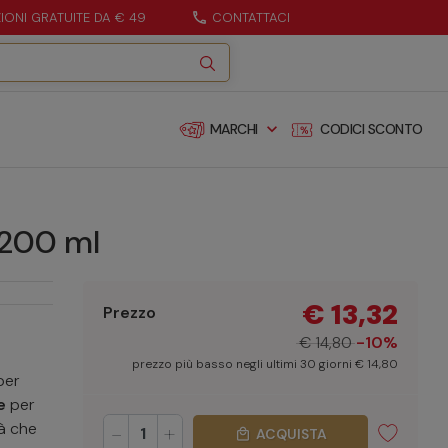
ZIONI GRATUITE DA € 49
call
CONTATTACI
expand_more
MARCHI
CODICI SCONTO
 200 ml
€ 13,32
Prezzo
€ 14,80
-10%
prezzo più basso negli ultimi 30 giorni € 14,80
per
e
per
tà che
-
+
ACQUISTA
local_mall