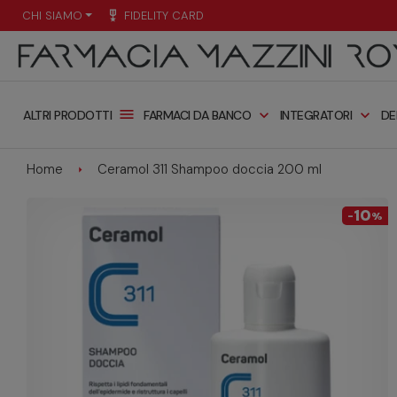
CHI SIAMO
military_tech
FIDELITY CARD
menu
expand_more
expand_more
FARMACI DA BANCO
INTEGRATORI
DE
ALTRI PRODOTTI
Home
Ceramol 311 Shampoo doccia 200 ml
10
-
%