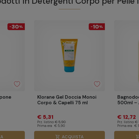
odotti in
Detergenti Corpo per Pelle
30
10
-
%
-
%
apone
Klorane Gel Doccia Monoi
Bagnodoc
Corpo & Capelli 75 ml
500ml – 
€ 5,31
€ 12,72
Prz. listino
€ 5,90
Prz. listino
€ 
Prima era
€ 5,90
Prima era
€ 
TA
ACQUISTA
shopping_cart
shopping_