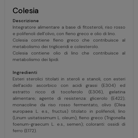
Colesia
Descrizione
Integratore alimentare a base di fitosteroli, riso rosso
e polifenoli dell’olivo, con fieno greco e olio di lino.
Colesia contiene fieno greco che contribuisce al
metabolismo dei trigliceridi e colesterolo.
Colesia contiene olio di lino che contribuisce al
metabolismo dei lipidi.
Ingredienti
Esteri sterolici titolati in steroli e stanoli, con esteri
dell’acido ascorbico con acidi grassi (E304) ed
estratto ricco di tocoferolo (E306), gelatina
alimentare; agente di resistenza: glicerolo (E422);
monacoline da riso rosso fermentato, olivo (Olea
europaea L. e.s., fructus) titolato in polifenoli, lino
(Linum usitatissimum L. oleum), fieno greco (Trigonella
foenum-graecum L. e.s., semen); coloranti: ossidi di
ferro (E172).