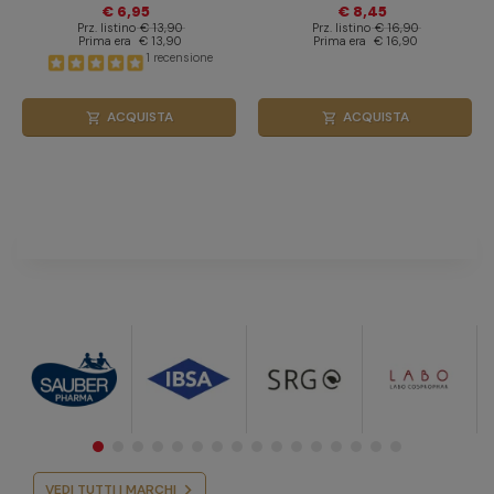
€ 6,95
€ 8,45
Prz. listino
€ 13,90
Prz. listino
€ 16,90
Prima era
€ 13,90
Prima era
€ 16,90
1 recensione
ACQUISTA
ACQUISTA
shopping_cart
shopping_cart
VEDI TUTTI I MARCHI