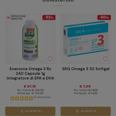
SPEDIZIONE
52
50
-
%
-
%
local_shipping
GRATUITA
Enerzona Omega 3 Rx
SRG Omega 3 30 Softgel
240 Capsule 1g
Integratore di EPA e DHA
€ 67,15
€ 7,00
Prz. listino
€ 139,90
Prz. listino
€ 14,00
Prima era
€ 139,90
Prima era
€ 14,00
91 recensioni
ACQUISTA
ACQUISTA
shopping_cart
shopping_cart