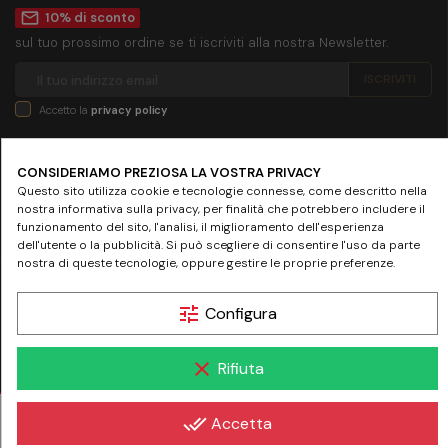
mail_outline
10% di sconto
sul tuo prossimo ordine se ti iscriviti alla nostra Newsletter.
Accetto la
privacy policy
SEGUICI SU
CONSIDERIAMO PREZIOSA LA VOSTRA PRIVACY
Questo sito utilizza cookie e tecnologie connesse, come descritto nella
nostra informativa sulla privacy, per finalità che potrebbero includere il
funzionamento del sito, l'analisi, il miglioramento dell'esperienza
dell'utente o la pubblicità. Si può scegliere di consentire l'uso da parte
nostra di queste tecnologie, oppure gestire le proprie preferenze.
© 2024 www.farmaciamazziniroma.it | Farmacia Mazzini SNC - Piazza Giuseppe
Mazzini 19 - 00195 Roma | P.IVA 05097731003 - REA RM-837075
tune
Configura
clear
Rifiuta
-
+
€ 19,45
done_all
Accetta
€ 38,90
-50%