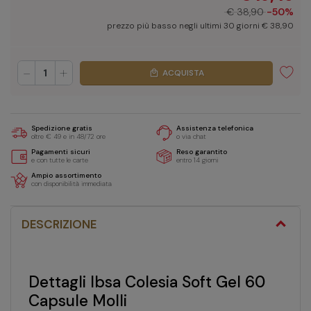
€ 38,90
-50%
prezzo più basso negli ultimi 30 giorni € 38,90
-
+
ACQUISTA
local_mall
Spedizione gratis
Assistenza telefonica
oltre € 49 e in 48/72 ore
o via chat
Pagamenti sicuri
Reso garantito
e con tutte le carte
entro 14 giorni
Ampio assortimento
con disponibilità immediata
DESCRIZIONE
Dettagli Ibsa Colesia Soft Gel 60
Capsule Molli