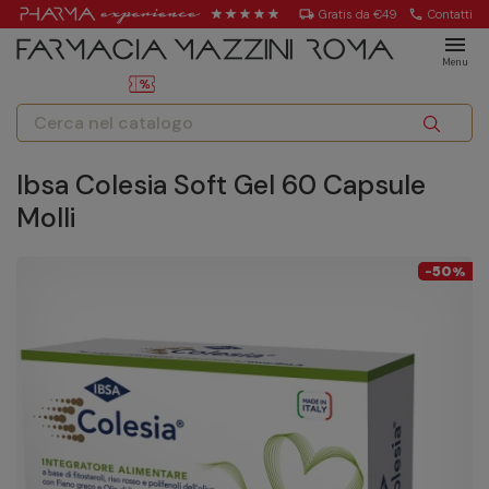
local_shipping
Gratis da €49
call
Contatti
menu
Menu
Ibsa Colesia Soft Gel 60 Capsule
Molli
50
-
%