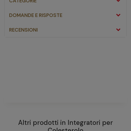
CATEGORIE
DOMANDE E RISPOSTE
RECENSIONI
Ibsa Colesia Soft Gel 60
Capsule Molli
fai una domanda
Non ci sono domande riguardanti questo prodotto
FAI UNA DOMANDA
Altri prodotti in
Integratori per
Colesterolo