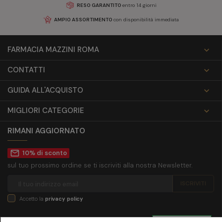
RESO GARANTITO
entro 14 giorni
AMPIO ASSORTIMENTO
con disponibilità immediata
FARMACIA MAZZINI ROMA

CONTATTI

GUIDA ALL'ACQUISTO

MIGLIORI CATEGORIE

RIMANI AGGIORNATO
mail_outline
10% di sconto
sul tuo prossimo ordine se ti iscriviti alla nostra Newsletter.
Accetto la
privacy policy