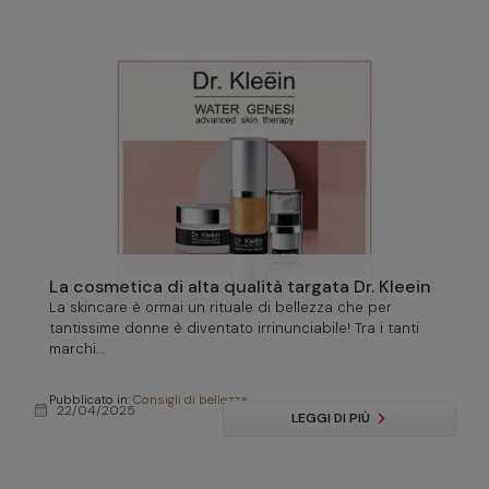
La cosmetica di alta qualità targata Dr. Kleein
La skincare è ormai un rituale di bellezza che per
tantissime donne è diventato irrinunciabile! Tra i tanti
marchi...
Pubblicato in:
Consigli di bellezza
calendar_month
22/04/2025
LEGGI DI PIÙ