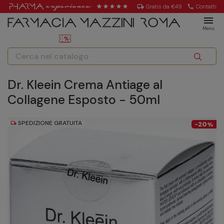
local_shipping
Gratis da €49
call
Contatti
menu
Menu
Dr. Kleein Crema Antiage al
Collagene Esposto - 50ml
SPEDIZIONE GRATUITA
local_shipping
20
-
%