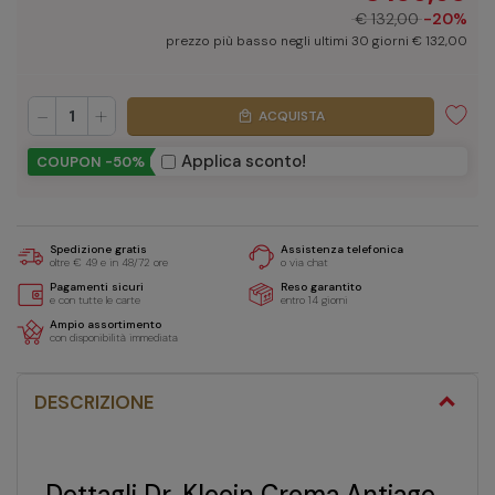
€ 132,00
-20%
prezzo più basso negli ultimi 30 giorni € 132,00
-
+
ACQUISTA
local_mall
Applica sconto!
COUPON -50%
Spedizione gratis
Assistenza telefonica
oltre € 49 e in 48/72 ore
o via chat
Pagamenti sicuri
Reso garantito
e con tutte le carte
entro 14 giorni
Ampio assortimento
con disponibilità immediata
DESCRIZIONE
Dettagli Dr. Kleein Crema Antiage