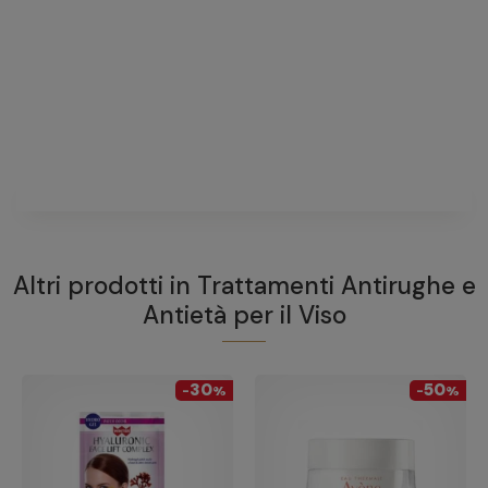
Dr. Kleein Crema
Antiage al Collagene Esposto - 50ml
fai una domanda
Non ci sono domande riguardanti questo prodotto
FAI UNA DOMANDA
Altri prodotti in
Trattamenti Antirughe e
Antietà per il Viso
30
50
-
%
-
%