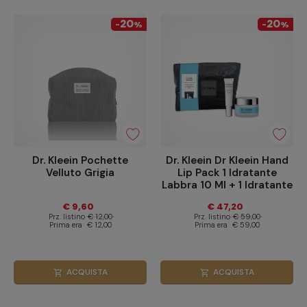
20
20
-
%
-
%
Dr. Kleein Pochette
Dr. Kleein Dr Kleein Hand
Velluto Grigia
Lip Pack 1 Idratante
Labbra 10 Ml + 1 Idratante
Mani 75 Ml
€ 9,60
€ 47,20
Prz. listino
€ 12,00
Prz. listino
€ 59,00
Prima era
€ 12,00
Prima era
€ 59,00
ACQUISTA
ACQUISTA
shopping_cart
shopping_cart