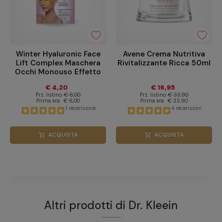
Winter Hyaluronic Face
Avene Crema Nutritiva
Lift Complex Maschera
Rivitalizzante Ricca 50ml
Occhi Monouso Effetto
Antietà 1 Pezzo
€ 4,20
€ 16,95
Prz. listino
€ 6,00
Prz. listino
€ 33,90
Prima era
€ 6,00
Prima era
€ 33,90
1 recensione
4 recensioni
ACQUISTA
ACQUISTA
shopping_cart
shopping_cart
Altri prodotti di
Dr. Kleein