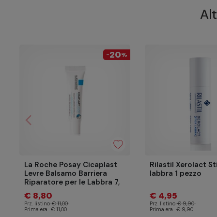
Alt
20
-
%
arrow_back_ios
Precedente
La Roche Posay Cicaplast
Rilastil Xerolact St
Levre Balsamo Barriera
labbra 1 pezzo
Riparatore per le Labbra 7,
5ml
€ 8,80
€ 4,95
Prz. listino
€ 11,00
Prz. listino
€ 9,90
Prima era
€ 11,00
Prima era
€ 9,90