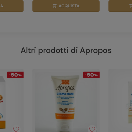
TA
ACQUISTA
shopping_cart
shopping_
Altri prodotti di
Apropos
50
50
-
%
-
%