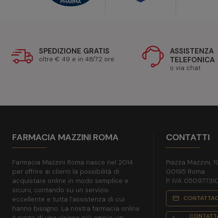
SPEDIZIONE GRATIS
ASSISTENZA
oltre € 49 e in 48/72 ore
TELEFONICA
o via chat
FARMACIA MAZZINI ROMA
CONTATTI
Farmacia Mazzini Roma nasce nel 2014
Piazza Mazzini, 1
per offrire ai clienti la possibilità di
00195 Roma
acquistare online in modo semplice e
P. IVA 05097731
sicuro, contando su un servizio
CONTATTAC
mail_outline
eccellente e tutta l'assistenza di cui
hanno bisogno. La nostra farmacia online
CONTATTA
è parte di una visione più ampia: un