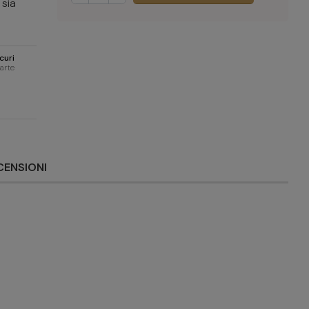
 sia
curi
carte
CENSIONI