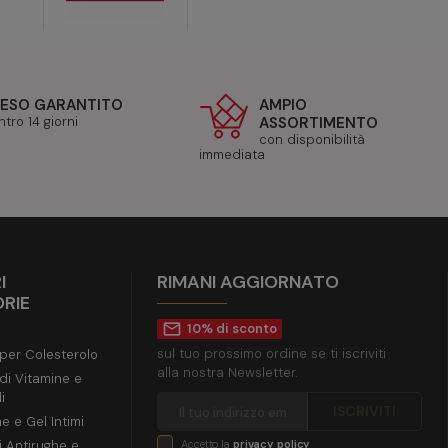
ESO GARANTITO
AMPIO
ntro 14 giorni
ASSORTIMENTO
con disponibilità
immediata
I
RIMANI AGGIORNATO
RIE
mail_outline
10% di sconto
sul tuo prossimo ordine se ti iscriviti
 per Colesterolo
alla nostra Newsletter.
 di Vitamine e
i
e e Gel Intimi
i Antirughe e
Accetto la
privacy policy