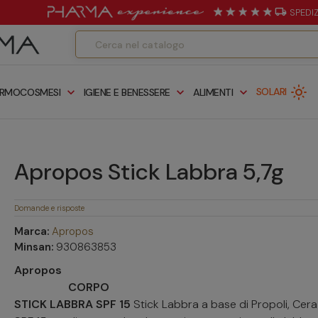
local_shipping
SPEDI
light_mode
expand_more
expand_more
expand_more
SOLARI
RMOCOSMESI
IGIENE E BENESSERE
ALIMENTI
Apropos Stick Labbra 5,7g
Domande e risposte
Marca:
Apropos
Minsan:
930863853
Apropos
CORPO
STICK LABBRA SPF 15
Stick Labbra a base di Propoli, Cera