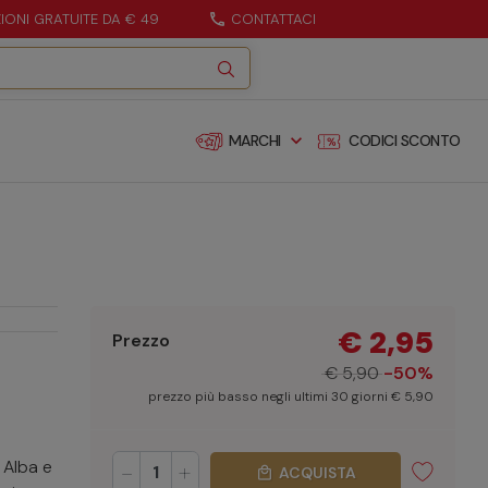
ZIONI GRATUITE DA € 49
call
CONTATTACI
expand_more
MARCHI
CODICI SCONTO
€ 2,95
Prezzo
€ 5,90
-50%
prezzo più basso negli ultimi 30 giorni € 5,90
 Alba e
-
+
ACQUISTA
local_mall