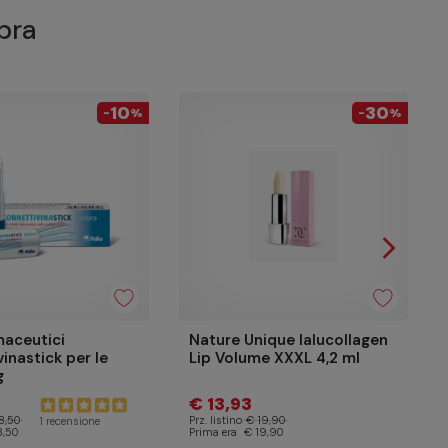
bra
10
30
-
%
-
%
arrow_forward_ios
Success
maceutici
Nature Unique Ialucollagen
inastick per le
Lip Volume XXXL 4,2 ml
g
€ 13,93
8,50
Prz. listino
€ 19,90
1 recensione
8,50
Prima era
€ 19,90