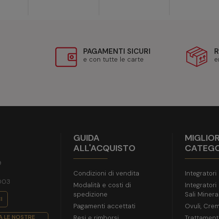
PAGAMENTI SICURI
R
e con tutte le carte
e
GUIDA
MIGLIOR
ALL'ACQUISTO
CATEGO
9
Condizioni di vendita
Integratori
003
Modalità e costi di
Integratori
spedizione
Sali Mineral
I
Pagamenti accettati
Ovuli, Crem
 LE NOSTRE
Resi e rimborsi
Trattament