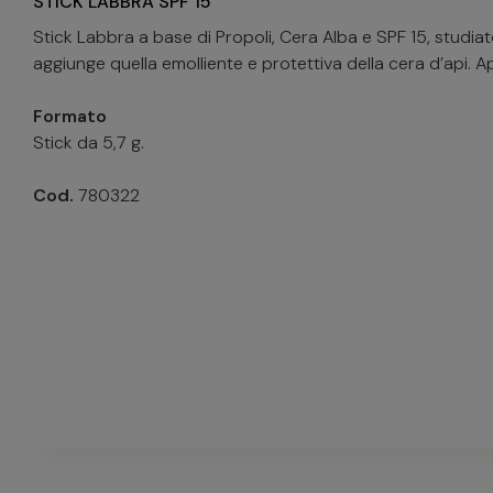
STICK LABBRA SPF 15
Stick Labbra a base di Propoli, Cera Alba e SPF 15, studiat
aggiunge quella emolliente e protettiva della cera d’api. A
Formato
Stick da 5,7 g.
Cod.
780322
Apropos Stick Labb
Non ci sono domande riguardanti questo prodotto
FAI UNA DOMANDA