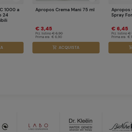
 C 1000 a
Apropos Crema Mani 75 ml
Apropos 
o 24
Spray Fo
bili
€ 3,45
€ 6,45
Prz. listino
€ 6,90
Prz. listino
€ 
Prima era
€ 6,90
Prima era
€ 
TA
ACQUISTA
shopping_cart
shopping_