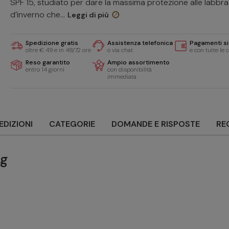
SPF 15, studiato per dare la massima protezione alle labbra
d’inverno che...
Leggi di più
Spedizione gratis
Assistenza telefonica
Pagamenti si
oltre € 49 e in 48/72 ore
o via chat
e con tutte le 
Reso garantito
Ampio assortimento
entro 14 giorni
con disponibilità
immediata
EDIZIONI
CATEGORIE
DOMANDE E RISPOSTE
RE
7g