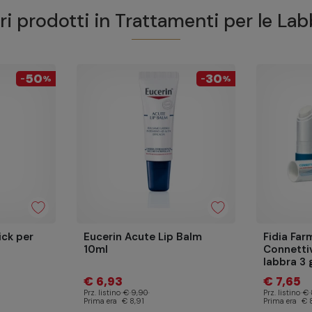
ri prodotti in
Trattamenti per le Lab
50
30
-
%
-
%
ick per
Eucerin Acute Lip Balm
Fidia Far
10ml
Connettiv
labbra 3 
€ 6,93
€ 7,65
Prz. listino
€ 9,90
Prz. listino
€ 
Prima era
€ 8,91
Prima era
€ 