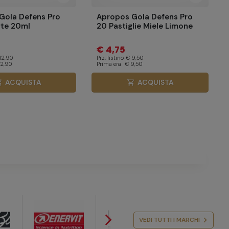
Gola Defens Pro
Apropos Gola Defens Pro
rte 20ml
20 Pastiglie Miele Limone
€ 4,75
12,90
Prz. listino
€ 9,50
12,90
Prima era
€ 9,50
ACQUISTA
ACQUISTA
cart
shopping_cart
arrow_forward_ios
VEDI TUTTI I MARCHI