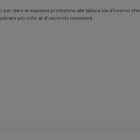
o per dare la massima protezione alle labbra sia d’inverno che d’
pplicare più volte al dì secondo necessità.
ra 5,7g
fai una domanda