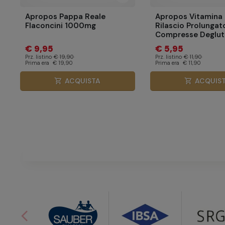
Apropos Pappa Reale
Apropos Vitamina
Flaconcini 1000mg
Rilascio Prolungat
Compresse Degluti
€ 9,95
€ 5,95
Prz. listino
€ 19,90
Prz. listino
€ 11,90
Prima era
€ 19,90
Prima era
€ 11,90
ACQUISTA
ACQUIS
shopping_cart
shopping_cart
arrow_back_ios