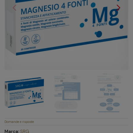
arrow_back_ios
arrow_forward_ios
Precedente
Succes
Domande e risposte
Marca:
SRG