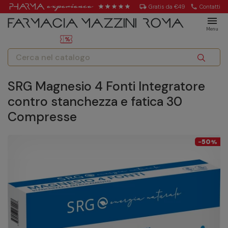
local_shipping
Gratis da €49
call
Contatti
menu
Menu
SRG Magnesio 4 Fonti Integratore
contro stanchezza e fatica 30
Compresse
50
-
%