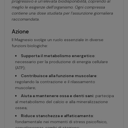
progressivo e un’elevata biodisponibilità, coprendo al
meglio le esigenze dell’organismo. Ogni compressa
contiene una dose studiata per l’assunzione giornaliera
raccomandata
.
Azione
Il Magnesio svolge un ruolo essenziale in diverse
funzioni biologiche:
Supporta il metabolismo energetico
:
necessario per la produzione di energia cellulare
(ATP);
Contribuisce alla funzione muscolare
:
regolando la contrazione e il rilassamento
muscolare;
Aiuta a mantenere ossa e denti sani
: partecipa
al metabolismo del calcio e alla mineralizzazione
ossea;
Riduce stanchezza e affaticamento
:
fondamentale nei momenti di stress psicofisico,
convalescenza, cambi di stagione;