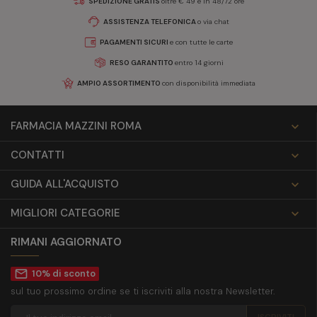
SPEDIZIONE GRATIS
oltre € 49 e in 48/72 ore
ASSISTENZA TELEFONICA
o via chat
PAGAMENTI SICURI
e con tutte le carte
RESO GARANTITO
entro 14 giorni
AMPIO ASSORTIMENTO
con disponibilità immediata
FARMACIA MAZZINI ROMA

CONTATTI

GUIDA ALL'ACQUISTO

MIGLIORI CATEGORIE

RIMANI AGGIORNATO
mail_outline
10% di sconto
sul tuo prossimo ordine se ti iscriviti alla nostra Newsletter.