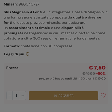
Minsan:
986040727
SRG Magnesio 4 Fonti
è un integratore a base di Magnesio in
una formulazione avanzata composta da
quattro diverse
fonti
di questo prezioso minerale, per assicurare
un
assorbimento ottimale
e una
disponibilità
prolungata
nell’organismo in cui il magnesio partecipa come
cofattore a oltre 300 reazioni enzimatiche fondamentali.
Formato
: confezione con 30 compresse.
Leggi di più
€ 7,50
Prezzo
€ 15,00
-50%
prezzo più basso negli ultimi 30 giorni € 15,00
-
+
ACQUISTA
local_mall