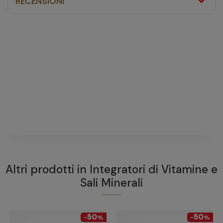
RECENSIONI
SRG Magnesio 4 Fonti
Integratore contro stanchezza e fatica 30 Compresse
fai
una domanda
Non ci sono domande riguardanti questo prodotto
FAI UNA DOMANDA
Altri prodotti in
Integratori di Vitamine e
Sali Minerali
50
50
-
%
-
%