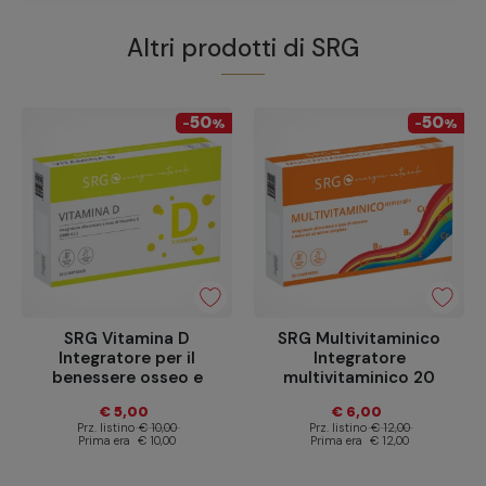
Altri prodotti di
SRG
50
50
-
%
-
%
SRG Vitamina D
SRG Multivitaminico
Integratore per il
Integratore
benessere osseo e
multivitaminico 20
immunitario 30
compresse
€ 5,00
€ 6,00
compresse
Prz. listino
€ 10,00
Prz. listino
€ 12,00
Prima era
€ 10,00
Prima era
€ 12,00