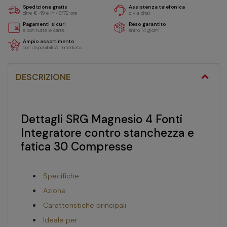
Spedizione gratis
Assistenza telefonica
oltre € 49 e in 48/72 ore
o via chat
Pagamenti sicuri
Reso garantito
e con tutte le carte
entro 14 giorni
Ampio assortimento
con disponibilità immediata
DESCRIZIONE
Dettagli SRG Magnesio 4 Fonti
Integratore contro stanchezza e
fatica 30 Compresse
Specifiche
Azione
Caratteristiche principali
Ideale per