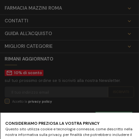
FARMACIA MAZZINI ROMA

CONTATTI

GUIDA ALL'ACQUISTO

MIGLIORI CATEGORIE

RIMANI AGGIORNATO
mail_outline
10% di sconto
sul tuo prossimo ordine se ti iscriviti alla nostra Newsletter.
Accetto la
privacy policy
SEGUICI SU
CONSIDERIAMO PREZIOSA LA VOSTRA PRIVACY
Questo sito utilizza cookie e tecnologie connesse, come descritto nella
nostra informativa sulla privacy, per finalità che potrebbero includere il