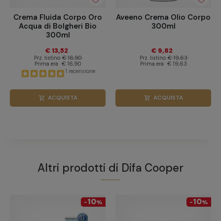
Crema Fluida Corpo Oro
Aveeno Crema Olio Corpo
Acqua di Bolgheri Bio
300ml
300ml
€ 13,52
€ 9,82
Prz. listino
€ 16,90
Prz. listino
€ 19,63
Prima era
€ 16,90
Prima era
€ 19,63
1 recensione
ACQUISTA
ACQUISTA
shopping_cart
shopping_cart
Altri prodotti di
Difa Cooper
10
10
-
%
-
%