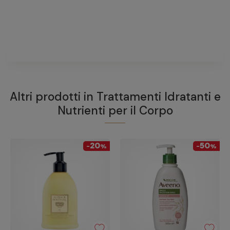
Non ci sono domande riguardanti questo prodotto
FAI UNA DOMANDA
Altri prodotti in
Trattamenti Idratanti e
Nutrienti per il Corpo
20
50
-
%
-
%