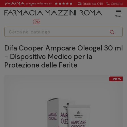
local_shipping
Gratis da €49
call
Contatti
menu
Menu
Difa Cooper Ampcare Oleogel 30 ml
- Dispositivo Medico per la
Protezione delle Ferite
25
-
%