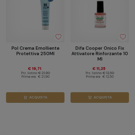
Pol Crema Emolliente
Difa Cooper Onico Fix
Protettiva 250Ml
Attivatore Rinforzante 10
Ml
€ 19,71
€ 11,25
Prz. listino
€ 21,90
Prz. listino
€ 12,50
Prima era
€ 21,90
Prima era
€ 12,50
ACQUISTA
ACQUISTA
shopping_cart
shopping_cart