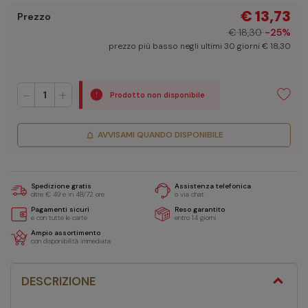
€ 13,73
Prezzo
€ 18,30
-25%
prezzo più basso negli ultimi 30 giorni € 18,30
-
+
Prodotto non disponibile
AVVISAMI QUANDO DISPONIBILE
notifications
Spedizione gratis
Assistenza telefonica
oltre € 49 e in 48/72 ore
o via chat
Pagamenti sicuri
Reso garantito
e con tutte le carte
entro 14 giorni
Ampio assortimento
con disponibilità immediata
DESCRIZIONE