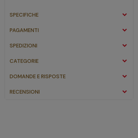
SPECIFICHE
PAGAMENTI
SPEDIZIONI
CATEGORIE
DOMANDE E RISPOSTE
RECENSIONI
Difa Cooper Ampcare
Oleogel 30 ml - Dispositivo Medico per la Protezione delle
Ferite
fai una domanda