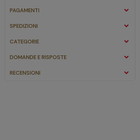
PAGAMENTI
SPEDIZIONI
CATEGORIE
DOMANDE E RISPOSTE
RECENSIONI
Noos GastroLaryn 20
Stick
fai una domanda
Non ci sono domande riguardanti questo prodotto
FAI UNA DOMANDA