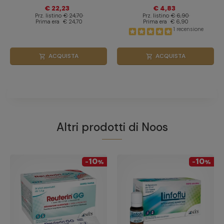
€ 22,23
€ 4,83
Prz. listino
€ 24,70
Prz. listino
€ 6,90
Prima era
€ 24,70
Prima era
€ 6,90
1 recensione
ACQUISTA
ACQUISTA
shopping_cart
shopping_cart
Altri prodotti di
Noos
10
10
-
%
-
%