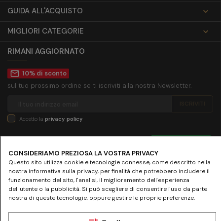
GUIDA ALL'ACQUISTO

MIGLIORI CATEGORIE

RIMANI AGGIORNATO
mail_outline
10% di sconto
sul tuo prossimo ordine se ti iscriviti alla nostra Newsletter.
Accetto la
privacy policy
SEGUICI SU
CONSIDERIAMO PREZIOSA LA VOSTRA PRIVACY
Questo sito utilizza cookie e tecnologie connesse, come descritto nella
nostra informativa sulla privacy, per finalità che potrebbero includere il
funzionamento del sito, l'analisi, il miglioramento dell'esperienza
dell'utente o la pubblicità. Si può scegliere di consentire l'uso da parte
nostra di queste tecnologie, oppure gestire le proprie preferenze.
© 2024 www.farmaciamazziniroma.it | Farmacia Mazzini SNC - Piazza Giuseppe
Mazzini 19 - 00195 Roma | P.IVA 05097731003 - REA RM-837075