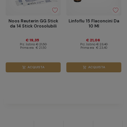
Noos Reuterin GG Stick
Linfoflu 15 Flaconcini Da
da 14 Stick Orosolubili
10 Ml
€ 19,35
€ 21,06
Prz. listino
€ 21,50
Prz. listino
€ 23,40
Prima era
€ 21,50
Prima era
€ 23,40
ACQUISTA
ACQUISTA
shopping_cart
shopping_cart