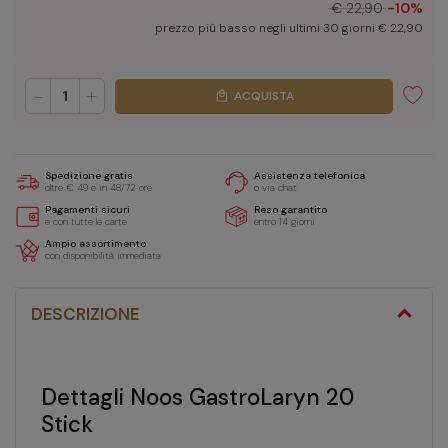
€ 22,90
-10%
prezzo più basso negli ultimi 30 giorni € 22,90
-
+
ACQUISTA
local_mall
Spedizione gratis
Assistenza telefonica
oltre € 49 e in 48/72 ore
o via chat
Pagamenti sicuri
Reso garantito
e con tutte le carte
entro 14 giorni
Ampio assortimento
con disponibilità immediata
DESCRIZIONE
Dettagli Noos GastroLaryn 20
Stick