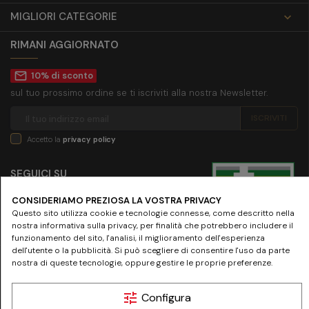
MIGLIORI CATEGORIE

RIMANI AGGIORNATO
mail_outline
10% di sconto
sul tuo prossimo ordine se ti iscriviti alla nostra Newsletter.
Accetto la
privacy policy
SEGUICI SU
CONSIDERIAMO PREZIOSA LA VOSTRA PRIVACY
Questo sito utilizza cookie e tecnologie connesse, come descritto nella
nostra informativa sulla privacy, per finalità che potrebbero includere il
funzionamento del sito, l'analisi, il miglioramento dell'esperienza
dell'utente o la pubblicità. Si può scegliere di consentire l'uso da parte
nostra di queste tecnologie, oppure gestire le proprie preferenze.
© 2024 www.farmaciamazziniroma.it | Farmacia Mazzini SNC - Piazza Giuseppe
Mazzini 19 - 00195 Roma | P.IVA 05097731003 - REA RM-837075
tune
Configura