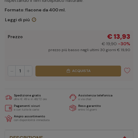
rispettando il film idrolipidico naturale.
Formato: flacone da 400 ml.
Leggi di più
€ 13,93
Prezzo
€ 19,90
-30%
prezzo più basso negli ultimi 30 giorni € 19,90
-
+
ACQUISTA
local_mall
Spedizione gratis
Assistenza telefonica
oltre € 49 e in 48/72 ore
o via chat
Pagamenti sicuri
Reso garantito
e con tutte le carte
entro 14 giorni
Ampio assortimento
con disponibilità immediata