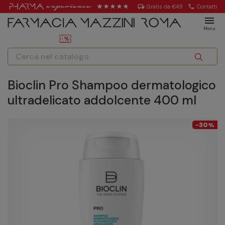
local_shipping
Gratis da €49
call
Contatti
menu
Menu
Bioclin Pro Shampoo dermatologico
ultradelicato addolcente 400 ml
30
-
%