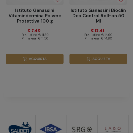
Istituto Ganassini
Istituto Ganassini Bioclin
Vitamindermina Polvere
Deo Control Roll-on 50
Protettiva 100 g
Ml
€ 7,40
€ 13,41
Prz. listino
€ 11,50
Prz. listino
€ 14,90
Prima era
€ 11,50
Prima era
€ 14,90
ACQUISTA
ACQUISTA
shopping_cart
shopping_cart