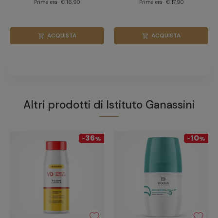
Prima era
€ 16,90
Prima era
€ 17,90
ACQUISTA
ACQUISTA
shopping_cart
shopping_cart
Altri prodotti di
Istituto Ganassini
36
10
-
%
-
%