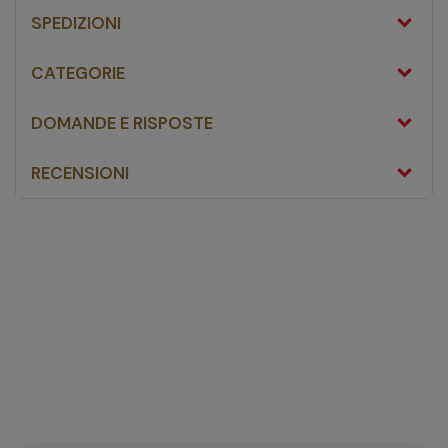
SPEDIZIONI
CATEGORIE
DOMANDE E RISPOSTE
RECENSIONI
Bioclin Pro Shampoo
dermatologico ultradelicato addolcente 400 ml
fai una
domanda
Non ci sono domande riguardanti questo prodotto
FAI UNA DOMANDA