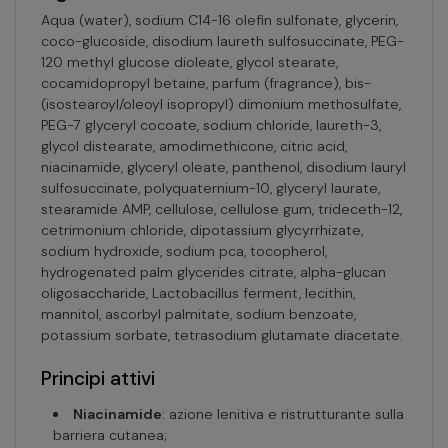
Aqua (water), sodium C14-16 olefin sulfonate, glycerin,
coco-glucoside, disodium laureth sulfosuccinate, PEG-
120 methyl glucose dioleate, glycol stearate,
cocamidopropyl betaine, parfum (fragrance), bis-
(isostearoyl/oleoyl isopropyl) dimonium methosulfate,
PEG-7 glyceryl cocoate, sodium chloride, laureth-3,
glycol distearate, amodimethicone, citric acid,
niacinamide, glyceryl oleate, panthenol, disodium lauryl
sulfosuccinate, polyquaternium-10, glyceryl laurate,
stearamide AMP, cellulose, cellulose gum, trideceth-12,
cetrimonium chloride, dipotassium glycyrrhizate,
sodium hydroxide, sodium pca, tocopherol,
hydrogenated palm glycerides citrate, alpha-glucan
oligosaccharide, Lactobacillus ferment, lecithin,
mannitol, ascorbyl palmitate, sodium benzoate,
potassium sorbate, tetrasodium glutamate diacetate.
Principi attivi
Niacinamide
: azione lenitiva e ristrutturante sulla
barriera cutanea;