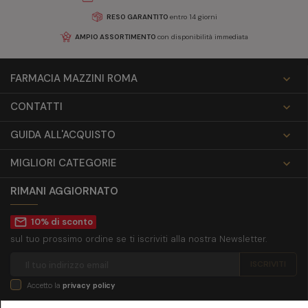
RESO GARANTITO
entro 14 giorni
AMPIO ASSORTIMENTO
con disponibilità immediata
FARMACIA MAZZINI ROMA

CONTATTI

GUIDA ALL'ACQUISTO

MIGLIORI CATEGORIE

RIMANI AGGIORNATO
mail_outline
10% di sconto
sul tuo prossimo ordine se ti iscriviti alla nostra Newsletter.
Accetto la
privacy policy