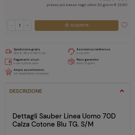
prezzo più basso negli ultimi 30 giorni € 23,90
-
+
ACQUISTA
local_mall
Spedizione gratis
Assistenza telefonica
oltre € 49 e in 48/72 ore
o via chat
Pagamenti sicuri
Reso garantito
e con tutte le carte
entro 14 giorni
Ampio assortimento
con disponibilità immediata
DESCRIZIONE
Dettagli Sauber Linea Uomo 70D
Calza Cotone Blu TG. S/M