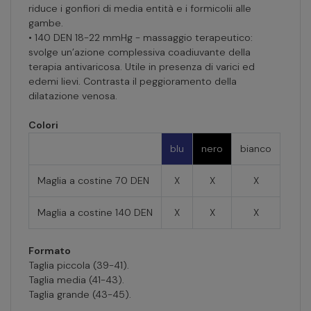
riduce i gonfiori di media entità e i formicolii alle
gambe.
• 140 DEN 18-22 mmHg - massaggio terapeutico:
svolge un’azione complessiva coadiuvante della
terapia antivaricosa. Utile in presenza di varici ed
edemi lievi. Contrasta il peggioramento della
dilatazione venosa.
Colori
blu
nero
bianco
Maglia a costine 70 DEN
X
X
X
Maglia a costine 140 DEN
X
X
X
Formato
Taglia piccola (39-41).
Taglia media (41-43).
Taglia grande (43-45).