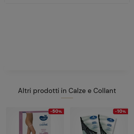
Sauber Linea Uomo 70D
Calza Cotone Blu TG. S/M
fai una domanda
Non ci sono domande riguardanti questo prodotto
FAI UNA DOMANDA
Altri prodotti in
Calze e Collant
50
10
-
%
-
%