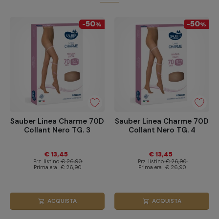
50
50
-
%
-
%
Sauber Linea Charme 70D
Sauber Linea Charme 70D
Collant Nero TG. 3
Collant Nero TG. 4
€ 13,45
€ 13,45
Prz. listino
€ 26,90
Prz. listino
€ 26,90
Prima era
€ 26,90
Prima era
€ 26,90
ACQUISTA
ACQUISTA
shopping_cart
shopping_cart