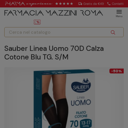
local_shipping
Gratis da €49
call
Contatti
menu
Menu
Sauber Linea Uomo 70D Calza
Cotone Blu TG. S/M
50
-
%