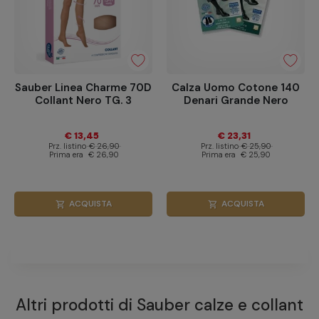
Sauber Linea Charme 70D
Calza Uomo Cotone 140
Collant Nero TG. 3
Denari Grande Nero
€ 13,45
€ 23,31
Prz. listino
€ 26,90
Prz. listino
€ 25,90
Prima era
€ 26,90
Prima era
€ 25,90
ACQUISTA
ACQUISTA
shopping_cart
shopping_cart
Altri prodotti di
Sauber calze e collant