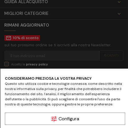
GUIDA ALL'ACQUISTO

MIGLIORI CATEGORIE

RIMANI AGGIORNATO
mail_outline
10% di sconto
sul tuo prossimo ordine se ti iscriviti alla nostra Newsletter.
Accetto la
privacy policy
SEGUICI SU
CONSIDERIAMO PREZIOSA LA VOSTRA PRIVACY
Questo sito utilizza cookie e tecnologie connesse, come descritto nella
nostra informativa sulla privacy, per finalità che potrebbero includere il
funzionamento del sito, l'analisi, il miglioramento dell'esperienza
dell'utente o la pubblicità. Si può scegliere di consentire l'uso da parte
nostra di queste tecnologie, oppure gestire le proprie preferenze.
© 2024 www.farmaciamazziniroma.it | Farmacia Mazzini SNC - Piazza Giuseppe
tune
Configura
Mazzini 19 - 00195 Roma | P.IVA 05097731003 - REA RM-837075