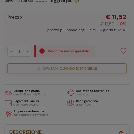
Silver in roll da 1000...
Leggi di più
€ 11,52
Prezzo
€ 12,80
-10%
prezzo più basso negli ultimi 30 giorni € 12,80
-
+
Prodotto non disponibile
AVVISAMI QUANDO DISPONIBILE
notifications
Spedizione gratis
Assistenza telefonica
oltre € 49 e in 48/72 ore
o via chat
Pagamenti sicuri
Reso garantito
e con tutte le carte
entro 14 giorni
Ampio assortimento
con disponibilità immediata
DESCRIZIONE