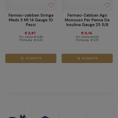
Farmac-zabban Siringa
Farmac-Zabban Ago
Meds 5 Ml 14 Gauge 10
Monouso Per Penna Da
Pezzi
Insulina Gauge 25 5/8
0,5x16 Mm
€ 3,87
€ 0,14
Prz. listino
€ 4,30
Prz. listino
€ 0,15
Prima era
€ 4,30
Prima era
€ 0,15
ACQUISTA
ACQUISTA
shopping_cart
shopping_cart