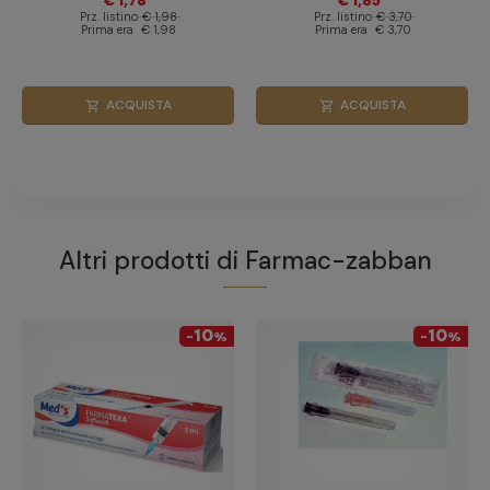
€ 1,78
€ 1,85
Prz. listino
€ 1,98
Prz. listino
€ 3,70
Prima era
€ 1,98
Prima era
€ 3,70
ACQUISTA
ACQUISTA
shopping_cart
shopping_cart
Altri prodotti di
Farmac-zabban
10
10
-
%
-
%