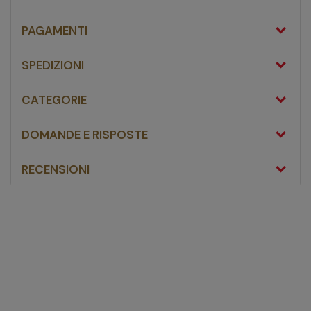
PAGAMENTI
SPEDIZIONI
CATEGORIE
DOMANDE E RISPOSTE
RECENSIONI
Farmac-zabban Cotone
Idrofilo Meds Morbido Oro Extra 1 Kg
fai una domanda
Non ci sono domande riguardanti questo prodotto
FAI UNA DOMANDA