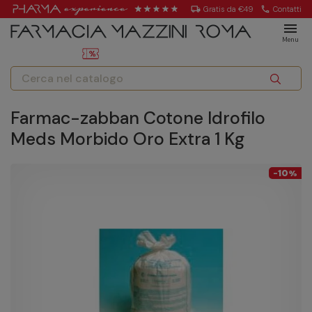
local_shipping
Gratis da €49
call
Contatti
menu
Menu
Farmac-zabban Cotone Idrofilo
Meds Morbido Oro Extra 1 Kg
10
-
%