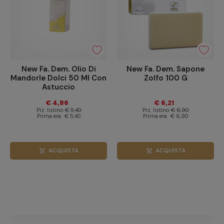
New Fa. Dem. Olio Di
New Fa. Dem. Sapone
Mandorle Dolci 50 Ml Con
Zolfo 100 G
Astuccio
€ 4,86
€ 6,21
Prz. listino
€ 5,40
Prz. listino
€ 6,90
Prima era
€ 5,40
Prima era
€ 6,90
ACQUISTA
ACQUISTA
shopping_cart
shopping_cart