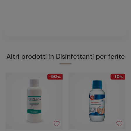
Non ci sono domande riguardanti questo prodotto
FAI UNA DOMANDA
Altri prodotti in
Disinfettanti per ferite
50
10
-
%
-
%