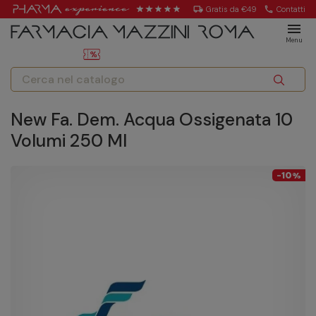
local_shipping
Gratis da €49
call
Contatti
menu
Menu
New Fa. Dem. Acqua Ossigenata 10
Volumi 250 Ml
10
-
%