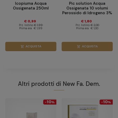
Icopiuma Acqua
Pic solution Acqua
Ossigenata 250ml
Ossigenata 10 volumi
Perossido di Idrogeno 3%
250 ml
€ 0,99
€ 1,80
Prz. listino
€ 1,99
Prz. listino
€ 2,00
Prima era
€ 1,99
Prima era
€ 1,00
ACQUISTA
ACQUISTA
shopping_cart
shopping_cart
Altri prodotti di
New Fa. Dem.
10
10
-
%
-
%