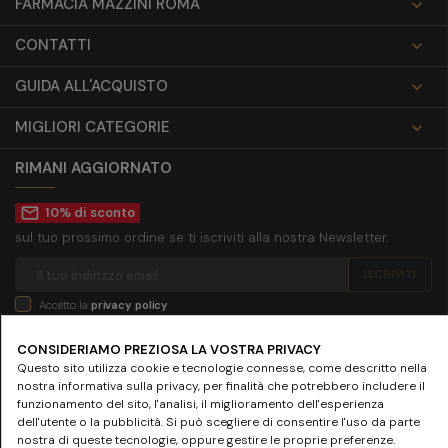
FARMACIA MAZZINI ROMA

CONTATTI

GUIDA ALL'ACQUISTO

MIGLIORI CATEGORIE

RIMANI AGGIORNATO
mail_outline
10% di sconto
sul tuo prossimo ordine se ti iscriviti alla nostra Newsletter.
Accetto la
privacy policy
CONSIDERIAMO PREZIOSA LA VOSTRA PRIVACY
SEGUICI SU
Questo sito utilizza cookie e tecnologie connesse, come descritto nella
nostra informativa sulla privacy, per finalità che potrebbero includere il
funzionamento del sito, l'analisi, il miglioramento dell'esperienza
dell'utente o la pubblicità. Si può scegliere di consentire l'uso da parte
nostra di queste tecnologie, oppure gestire le proprie preferenze.