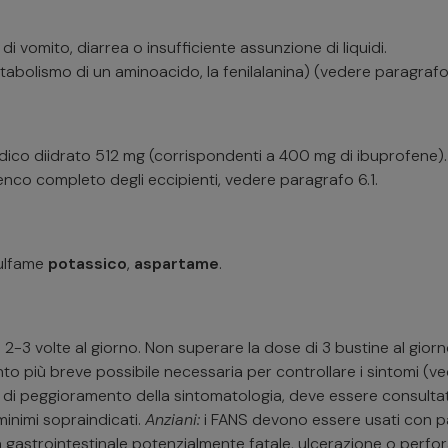
di vomito, diarrea o insufficiente assunzione di liquidi.
metabolismo di un aminoacido, la fenilalanina) (vedere paragr
dico diidrato 512 mg (corrispondenti a 400 mg di ibuprofene). 
enco completo degli eccipienti, vedere paragrafo 6.1.
sulfame
potassico
,
aspartame
.
na 2-3 volte al giorno. Non superare la dose di 3 bustine al gior
to più breve possibile necessaria per controllare i sintomi (ve
so di peggioramento della sintomatologia, deve essere consultato
minimi sopraindicati.
Anziani:
i FANS devono essere usati con par
 gastrointestinale potenzialmente fatale, ulcerazione o perfor