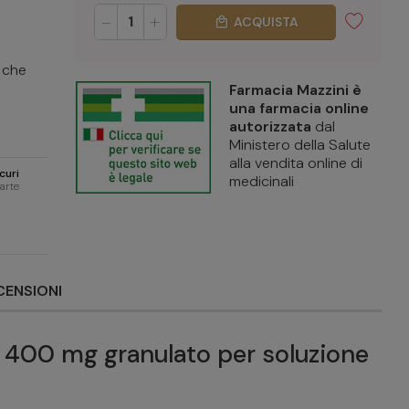
-
+
ACQUISTA
local_mall
 che
Farmacia Mazzini è
una farmacia online
autorizzata
dal
Ministero della Salute
alla vendita online di
curi
medicinali
carte
CENSIONI
 400 mg granulato per soluzione