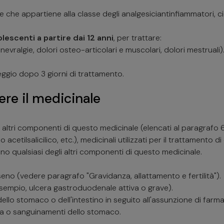
che appartiene alla classe degli analgesiciantinfiammatori, ci
lescenti a partire dai 12 anni
, per trattare:
, nevralgie, dolori osteo-articolari e muscolari, dolori mestruali)
peggio dopo 3 giorni di trattamento.
re il medicinale
li altri componenti di questo medicinale (elencati al paragrafo 6
do acetilsalicilico, etc.), medicinali utilizzati per il trattamento
uno qualsiasi degli altri componenti di questo medicinale.
 seno (vedere paragrafo "Gravidanza, allattamento e fertilità").
 esempio, ulcera gastroduodenale attiva o grave).
lo stomaco o dell'intestino in seguito all'assunzione di farma
era o sanguinamenti dello stomaco.