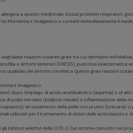
llergica a questo medicinale, inclusi problemi respiratori, gonf
e Momentact Analgesico e contatti immediatamente il medico o
segnalate reazioni cutanee gravi tra cui dermatite esfoliativ
sinofilia e sintomi sistemici (DRESS), pustolosi esantematica
 qualsiasi dei sintomi correlati a queste gravi reazioni cutan
omentact Analgesico:
o) dopo l'impiego di acido acetilsalicilico (aspirina) o di altr
za di polipi nel naso (poliposi nasale) o infiammazione della mu
ospasmo), arrossamento della pelle con prurito (orticaria) o g
nali utilizzati per il trattamento di dolori delle articolazioni o
gli inibitori selettivi della COX-2, (un enzima coinvolto nei proc