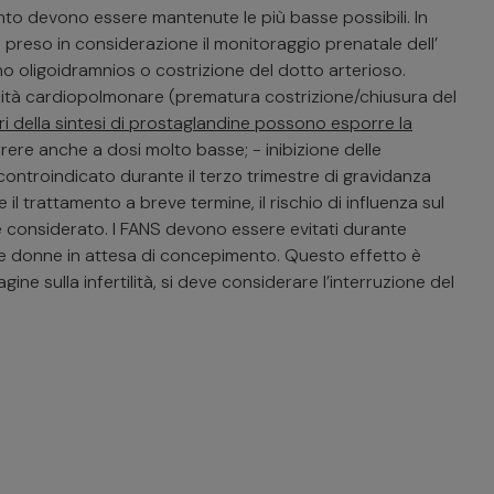
nto devono essere mantenute le più basse possibili. In
preso in considerazione il monitoraggio prenatale dell’
 oligoidramnios o costrizione del dotto arterioso.
cità cardiopolmonare (prematura costrizione/chiusura del
itori della sintesi di prostaglandine possono esporre la
re anche a dosi molto basse; - inibizione delle
ntroindicato durante il terzo trimestre di gravidanza
l trattamento a breve termine, il rischio di influenza sul
 considerato. I FANS devono essere evitati durante
le donne in attesa di concepimento. Questo effetto è
e sulla infertilità, si deve considerare l’interruzione del