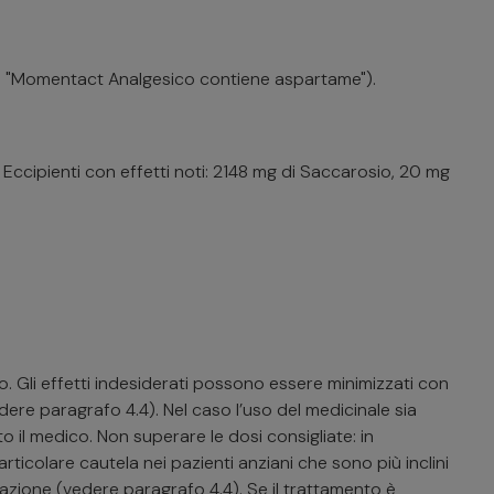
afo "Momentact Analgesico contiene aspartame").
Eccipienti con effetti noti: 2148 mg di Saccarosio, 20 mg
no. Gli effetti indesiderati possono essere minimizzati con
dere paragrafo 4.4). Nel caso l’uso del medicinale sia
 il medico. Non superare le dosi consigliate: in
ticolare cautela nei pazienti anziani che sono più inclini
azione (vedere paragrafo 4.4). Se il trattamento è