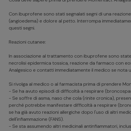
Con ibuprofene sono stati segnalati segni di una reazione a
(angioedema) e dolore al petto. Interrompa immediatament
questi segni.
Reazioni cutanee:
In associazione al trattamento con ibuprofene sono state 
necrolisi epidermica tossica, reazione da farmaco con eo
Analgesico e contatti immediatamente il medico se nota uno
Si rivolga al medico o al farmacista prima di prendere M
- Se ha avuto episodi di difficoltà a respirare (broncospasm
- Se soffre di asma, naso che cola (rinite cronica), presen
perché potrebbe manifestare difficoltà a respirare (bronc
se ha già avuto reazioni allergiche dopo l'uso di altri medici
dell'infiammazione (FANS).
- Se sta assumendo altri medicinali antinfiammatori, inclusi 