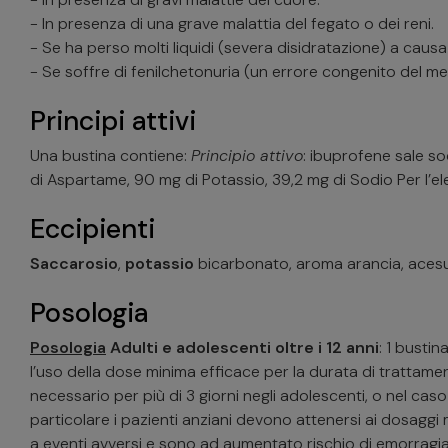
- In presenza di una grave malattia del fegato o dei reni.
- Se ha perso molti liquidi (severa disidratazione) a causa 
- Se soffre di fenilchetonuria (un errore congenito del 
Principi attivi
Una bustina contiene:
Principio attivo
: ibuprofene sale so
di Aspartame, 90 mg di Potassio, 39,2 mg di Sodio Per l’el
Eccipienti
Saccarosio
,
potassio
bicarbonato, aroma arancia, ace
Posologia
Posologia
Adulti e adolescenti oltre i 12 anni
: 1 busti
l’uso della dose minima efficace per la durata di trattamen
necessario per più di 3 giorni negli adolescenti, o nel ca
particolare i pazienti anziani devono attenersi ai dosaggi 
a eventi avversi e sono ad aumentato rischio di emorragia