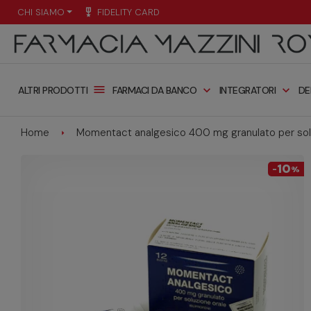
CHI SIAMO
military_tech
FIDELITY CARD
menu
expand_more
expand_more
FARMACI DA BANCO
INTEGRATORI
DE
ALTRI PRODOTTI
Home
Momentact analgesico 400 mg granulato per soluz
10
-
%