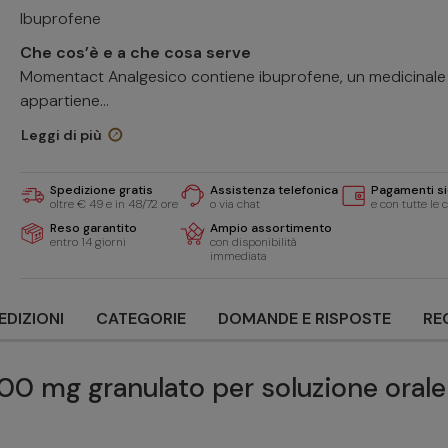
Ibuprofene
Che cos’è e a che cosa serve
Momentact Analgesico contiene ibuprofene, un medicinale
appartiene...
Leggi di più
Spedizione gratis
Assistenza telefonica
Pagamenti si
oltre € 49 e in 48/72 ore
o via chat
e con tutte le 
Reso garantito
Ampio assortimento
entro 14 giorni
con disponibilità
immediata
EDIZIONI
CATEGORIE
DOMANDE E RISPOSTE
RE
00 mg granulato per soluzione orale