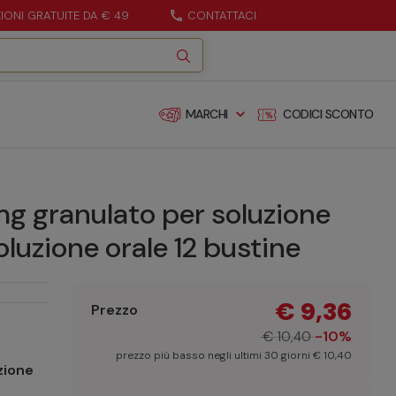
ZIONI GRATUITE DA € 49
call
CONTATTACI
expand_more
MARCHI
CODICI SCONTO
 granulato per soluzione
luzione orale 12 bustine
€ 9,36
Prezzo
€ 10,40
-10%
prezzo più basso negli ultimi 30 giorni € 10,40
zione