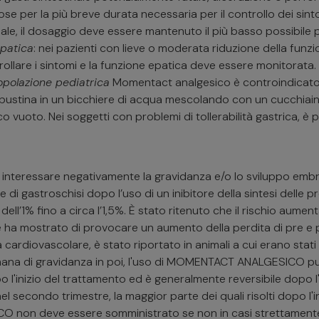
e per la più breve durata necessaria per il controllo dei sin
ale, il dosaggio deve essere mantenuto il più basso possibile p
epatica
: nei pazienti con lieve o moderata riduzione della funzi
trollare i sintomi e la funzione epatica deve essere monitor
opolazione pediatrica
Momentact analgesico è controindicato ne
a bustina in un bicchiere di acqua mescolando con un cucchiai
o. Nei soggetti con problemi di tollerabilità gastrica, è pr
ò interessare negativamente la gravidanza e/o lo sviluppo embri
 gastroschisi dopo l’uso di un inibitore della sintesi delle pro
1% fino a circa l’1,5%. È stato ritenuto che il rischio aumenta 
ine ha mostrato di provocare un aumento della perdita di pre e 
cardiovascolare, è stato riportato in animali a cui erano stati s
imana di gravidanza in poi, l'uso di MOMENTACT ANALGESICO p
l'inizio del trattamento ed è generalmente reversibile dopo l'int
l secondo trimestre, la maggior parte dei quali risolti dopo l'i
O non deve essere somministrato se non in casi strettame