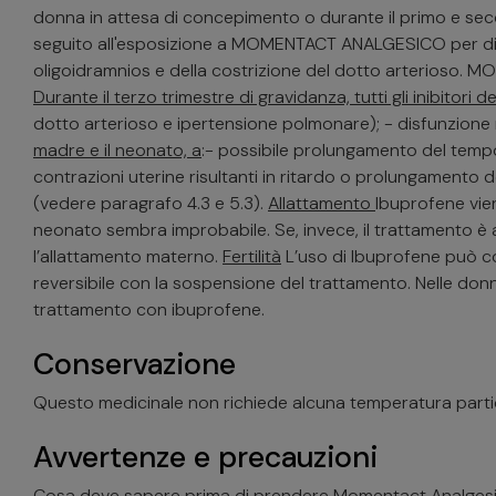
donna in attesa di concepimento o durante il primo e seco
seguito all'esposizione a MOMENTACT ANALGESICO per diver
oligoidramnios e della costrizione del dotto arterioso. 
Durante il terzo trimestre di gravidanza, tutti gli inibitori 
dotto arterioso e ipertensione polmonare); - disfunzione
madre e il neonato, a
:- possibile prolungamento del temp
contrazioni uterine risultanti in ritardo o prolungamen
(vedere paragrafo 4.3 e 5.3).
Allattamento
Ibuprofene vien
neonato sembra improbabile. Se, invece, il trattamento è
l’allattamento materno.
Fertilità
L’uso di Ibuprofene può c
reversibile con la sospensione del trattamento. Nelle donne
trattamento con ibuprofene.
Conservazione
Questo medicinale non richiede alcuna temperatura parti
Avvertenze e precauzioni
Cosa deve sapere prima di prendere Momentact Analges