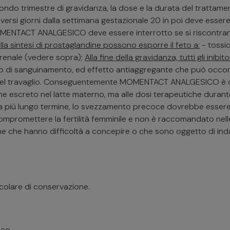
ndo trimestre di gravidanza, la dose e la durata del trattame
si giorni dalla settimana gestazionale 20 in poi deve essere 
MOMENTACT ANALGESICO deve essere interrotto se si riscontrano
della sintesi di prostaglandine possono esporre il feto a:
- tossi
 renale (vedere sopra);
Alla fine della gravidanza, tutti gli inib
o di sanguinamento, ed effetto antiaggregante che può occorre
to del travaglio. Conseguentemente MOMENTACT ANALGESICO è co
e escreto nel latte materno, ma alle dosi terapeutiche durante i
 a più lungo termine, lo svezzamento precoce dovrebbe essere
ompromettere la fertilità femminile e non è raccomandato nel
 che hanno difficoltà a concepire o che sono oggetto di indagin
colare di conservazione.
ico