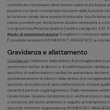
considerato necessario deve essere usata la più bassa dos
pazienti con lieve o moderata riduzione della funzione ren
la funzione renale deve essere monitorata.
Insufficienza 
basso possibile per la più breve durata necessaria a con
con grave insufficienza epatica (vedere paragrafo 4.3).
P
Modo di somministrazione
Sciogliere il contenuto dell
È possibile assumere MOMENTACT ANALGESICO a stomaco vuot
Gravidanza e allattamento
Gravidanza
L’inibizione della sintesi di prostaglandine pu
aumentato rischio di aborto e di malformazione cardiaca e di
assoluto di malformazioni cardiache aumentava da meno dell’
somministrazione di inibitori della sintesi di prostagland
aumento di incidenza di varie malformazioni, inclusa quella 
durante il periodo organogenetico. Dalla ventesima sett
renale fetale. Questa condizione può verificarsi poco dopo 
costrizione del dotto arterioso in seguito al trattamento ne
secondo trimestre di gravidanza, MOMENTACT ANALGESIC