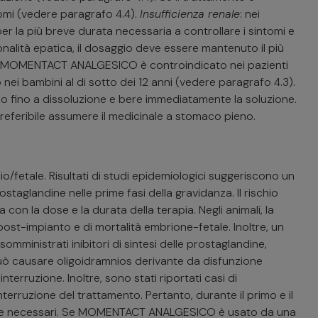
tomi (vedere paragrafo 4.4).
Insufficienza renale
: nei
er la più breve durata necessaria a controllare i sintomi e
onalità epatica, il dosaggio deve essere mantenuto il più
ata. MOMENTACT ANALGESICO è controindicato nei pazienti
i bambini al di sotto dei 12 anni (vedere paragrafo 4.3).
no fino a dissoluzione e bere immediatamente la soluzione.
eferibile assumere il medicinale a stomaco pieno.
o/fetale. Risultati di studi epidemiologici suggeriscono un
staglandine nelle prime fasi della gravidanza. Il rischio
con la dose e la durata della terapia. Negli animali, la
post-impianto e di mortalità embrione-fetale. Inoltre, un
omministrati inibitori di sintesi delle prostaglandine,
uò causare oligoidramnios derivante da disfunzione
erruzione. Inoltre, sono stati riportati casi di
nterruzione del trattamento. Pertanto, durante il primo e il
nte necessari. Se MOMENTACT ANALGESICO è usato da una