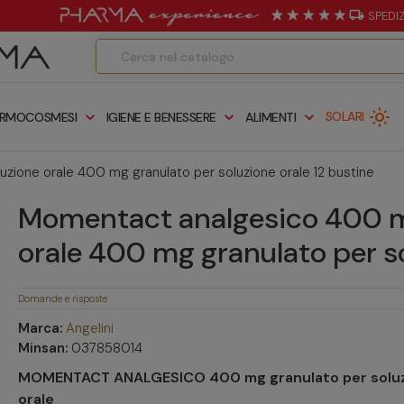
local_shipping
SPEDI
light_mode
expand_more
expand_more
expand_more
SOLARI
RMOCOSMESI
IGIENE E BENESSERE
ALIMENTI
ione orale 400 mg granulato per soluzione orale 12 bustine
Momentact analgesico 400 mg
orale 400 mg granulato per so
Domande e risposte
Marca:
Angelini
Minsan:
037858014
MOMENTACT ANALGESICO 400 mg granulato per solu
orale