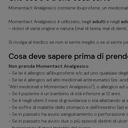
Momentact Analgesico contiene ibuprofene, un medicinale 
Momentact Analgesico è utilizzato, negli
adulti
e negli
ado
- dolori di varia origine e natura (mal di testa, mal di denti
Si rivolga al medico se non si sente meglio o se si sente 
Cosa deve sapere prima di prende
Non prenda Momentact Analgesico
- Se lei è allergico all'ibuprofene e/o ad uno qualsiasi deg
- Se lei è allergico ad altri medicinali antireumatici (es. aci
"Altri medicinali e Momentact Analgesico"), o allergico ad 
- Se il paziente è un bambino di età inferiore ai 12 anni.
- Se è negli ultimi 3 mesi di gravidanza o sta allattando al
- Se soffre di malattie dello stomaco e dell'intestino (ad
- Se in passato ha avuto sanguinamento o perforazione del
- Se in passato ha avuto due o più episodi distinti di ulc
- In presenza di gravi malattie del cuore.