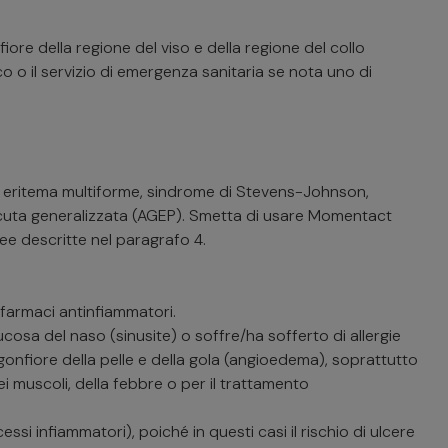
iore della regione del viso e della regione del collo
 il servizio di emergenza sanitaria se nota uno di
a, eritema multiforme, sindrome di Stevens-Johnson,
 acuta generalizzata (AGEP). Smetta di usare Momentact
ee descritte nel paragrafo 4.
i farmaci antinfiammatori.
cosa del naso (sinusite) o soffre/ha sofferto di allergie
onfiore della pelle e della gola (angioedema), soprattutto
 dei muscoli, della febbre o per il trattamento
essi infiammatori), poiché in questi casi il rischio di ulcere