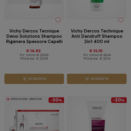
Vichy Dercos Tecnique
Vichy Dercos Technique
Densi Solutions Shampoo
Anti Dandruff Shampoo
Rigenera Spessore Capelli
2in1 400 ml
Fini o Assottigliati 250ml
€ 14,62
€ 21,10
Prz. listino
€ 20,89
Prz. listino
€ 30,14
Prima era
€ 20,89
Prima era
€ 30,14
ACQUISTA
ACQUISTA
shopping_cart
shopping_cart
SPEDIZIONE GRATUITA
30
30
local_shipping
-
%
-
%