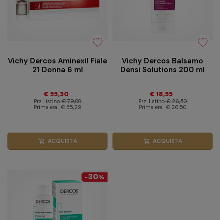
Vichy Dercos Aminexil Fiale
Vichy Dercos Balsamo
21 Donna 6 ml
Densi Solutions 200 ml
€ 55,30
€ 18,55
Prz. listino
€ 79,00
Prz. listino
€ 26,50
Prima era
€ 55,29
Prima era
€ 26,50
ACQUISTA
ACQUISTA
shopping_cart
shopping_cart
30
-
%