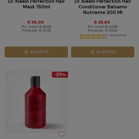
Dr. Kleein Perfection Hair
Dr. Kleein Perfection Hair
Mask 150ml
Conditioner Balsamo
Nutriente 200 Ml
€ 36,00
€ 25,60
Prz. listino
€ 45,00
Prz. listino
€ 32,00
Prima era
€ 45,00
Prima era
€ 32,00
1 recensione
ACQUISTA
ACQUISTA
shopping_cart
shopping_cart
20
-
%