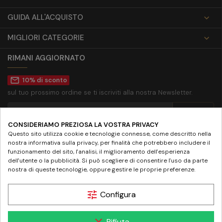
GUIDA ALL'ACQUISTO

MIGLIORI CATEGORIE

RIMANI AGGIORNATO
mail_outline
10% di sconto
sul tuo prossimo ordine se ti iscriviti alla nostra Newsletter.
CONSIDERIAMO PREZIOSA LA VOSTRA PRIVACY
Accetto la
privacy policy
Questo sito utilizza cookie e tecnologie connesse, come descritto nella
nostra informativa sulla privacy, per finalità che potrebbero includere il
SEGUICI SU
funzionamento del sito, l'analisi, il miglioramento dell'esperienza
dell'utente o la pubblicità. Si può scegliere di consentire l'uso da parte
nostra di queste tecnologie, oppure gestire le proprie preferenze.
tune
Configura
© 2024 www.farmaciamazziniroma.it | Farmacia Mazzini SNC - Piazza Giuseppe
Rifiuta