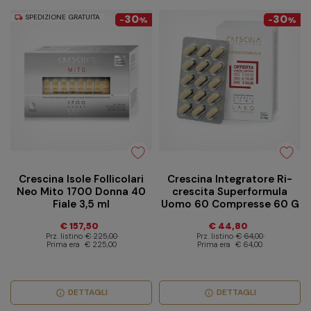
SPEDIZIONE GRATUITA
30
30
local_shipping
-
%
-
%
Crescina Isole Follicolari
Crescina Integratore Ri-
Neo Mito 1700 Donna 40
crescita Superformula
Fiale 3,5 ml
Uomo 60 Compresse 60 G
€ 157,50
€ 44,80
Prz. listino
€ 225,00
Prz. listino
€ 64,00
Prima era
€ 225,00
Prima era
€ 64,00
DETTAGLI
DETTAGLI
info
info