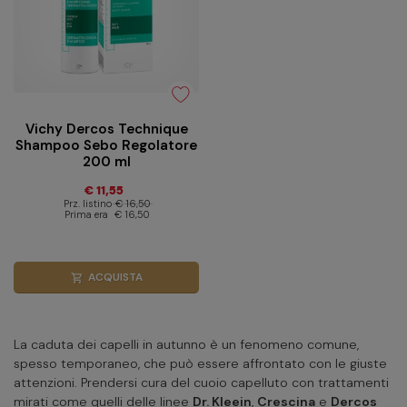
Vichy Dercos Technique
Shampoo Sebo Regolatore
200 ml
€ 11,55
Prz. listino
€ 16,50
Prima era
€ 16,50
ACQUISTA
shopping_cart
La caduta dei capelli in autunno è un fenomeno comune,
spesso temporaneo, che può essere affrontato con le giuste
attenzioni. Prendersi cura del cuoio capelluto con trattamenti
mirati come quelli delle linee
Dr. Kleein
,
Crescina
e
Dercos