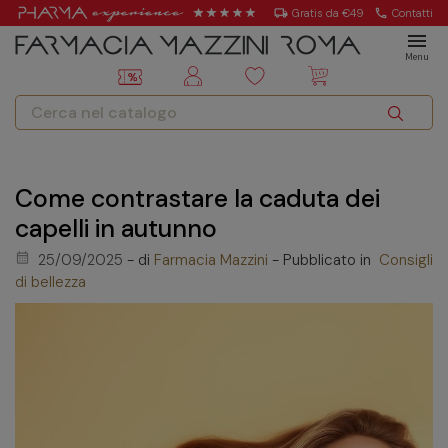
local_shipping
Gratis da €49
call
Contatti
menu
Menu
Come contrastare la caduta dei
capelli in autunno
calendar_month
25/09/2025
- di
Farmacia Mazzini
- Pubblicato in
Consigli
di bellezza