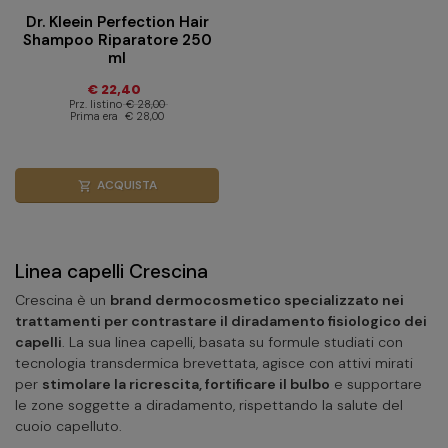
Dr. Kleein Perfection Hair
Shampoo Riparatore 250
ml
€ 22,40
Prz. listino
€ 28,00
Prima era
€ 28,00
ACQUISTA
shopping_cart
Linea capelli Crescina
Crescina è un
brand dermocosmetico specializzato nei
trattamenti per contrastare il diradamento fisiologico dei
capelli
. La sua linea capelli, basata su formule studiati con
tecnologia transdermica brevettata, agisce con attivi mirati
per
stimolare la ricrescita, fortificare il bulbo
e supportare
le zone soggette a diradamento, rispettando la salute del
cuoio capelluto.