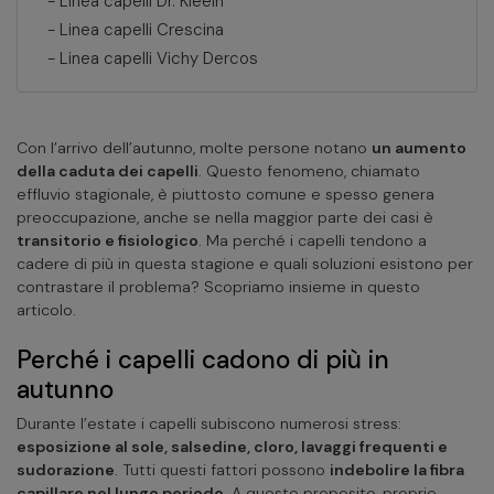
-
Linea capelli Dr. Kleein
-
Linea capelli Crescina
-
Linea capelli Vichy Dercos
Con l’arrivo dell’autunno, molte persone notano
un aumento
della caduta dei capelli
. Questo fenomeno, chiamato
effluvio stagionale, è piuttosto comune e spesso genera
preoccupazione, anche se nella maggior parte dei casi è
transitorio e fisiologico
. Ma perché i capelli tendono a
cadere di più in questa stagione e quali soluzioni esistono per
contrastare il problema? Scopriamo insieme in questo
articolo.
Perché i capelli cadono di più in
autunno
Durante l’estate i capelli subiscono numerosi stress:
esposizione al sole, salsedine, cloro, lavaggi frequenti e
sudorazione
. Tutti questi fattori possono
indebolire la fibra
capillare nel lungo periodo
. A questo proposito, proprio