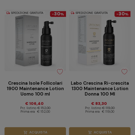
SPEDIZIONE GRATUITA
30
SPEDIZIONE GRATUITA
30
local_shipping
local_shipping
-
%
-
%
Crescina Isole Follicolari
Labo Crescina Ri-crescita
1900 Maintenance Lotion
1300 Maintenance Lotion
Uomo 100 ml
Donna 100 Ml
€ 106,40
€ 83,30
Prz. listino
€ 152,00
Prz. listino
€ 119,00
Prima era
€ 152,00
Prima era
€ 119,00
ACQUISTA
ACQUISTA
shopping_cart
shopping_cart